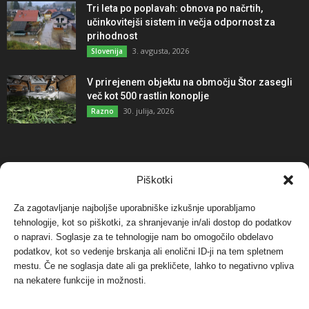
Tri leta po poplavah: obnova po načrtih,
učinkovitejši sistem in večja odpornost za
prihodnost
3. avgusta, 2026
Slovenija
V prirejenem objektu na območju Štor zasegli
več kot 500 rastlin konoplje
30. julija, 2026
Razno
NAJBOLJ KOMENTIRANO
Piškotki
Za zagotavljanje najboljše uporabniške izkušnje uporabljamo
Protest proti vetrnim elektrarnam na Ojstrici, v
tehnologije, kot so piškotki, za shranjevanje in/ali dostop do podatkov
svetu pa vedno bolj...
o napravi. Soglasje za te tehnologije nam bo omogočilo obdelavo
12. maja, 2017
Dogodki
podatkov, kot so vedenje brskanja ali enolični ID-ji na tem spletnem
mestu. Če ne soglasja date ali ga prekličete, lahko to negativno vpliva
Tožilstvo v Celovcu v korist elektrarnam
na nekatere funkcije in možnosti.
Verbund
29. januarja, 2018
Dogodki