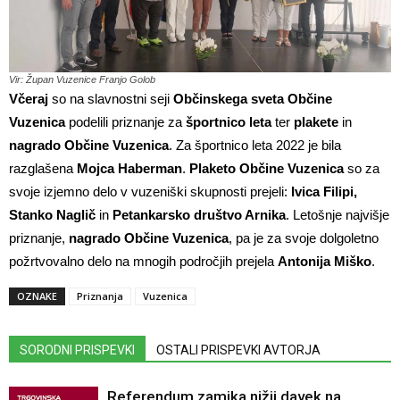
Vir: Župan Vuzenice Franjo Golob
Včeraj
so na slavnostni seji
Občinskega sveta Občine
Vuzenica
podelili priznanje za
športnico leta
ter
plakete
in
nagrado Občine Vuzenica
. Za športnico leta 2022 je bila
razglašena
Mojca Haberman
.
Plaketo Občine Vuzenica
so za
svoje izjemno delo v vuzeniški skupnosti prejeli:
Ivica Filipi,
Stanko Naglič
in
Petankarsko društvo Arnika
. Letošnje najvišje
priznanje,
nagrado Občine Vuzenica
, pa je za svoje dolgoletno
požrtvovalno delo na mnogih področjih prejela
Antonija Miško
.
OZNAKE
Priznanja
Vuzenica
SORODNI PRISPEVKI
OSTALI PRISPEVKI AVTORJA
Referendum zamika nižji davek na