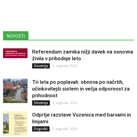
NOVOSTI
Referendum zamika nižji davek na osnovna
živila v prihodnje leto
5. avgusta, 2026
Slovenija
Tri leta po poplavah: obnova po načrtih,
učinkovitejši sistem in večja odpornost za
prihodnost
3. avgusta, 2026
Slovenija
Odprtje razstave Vuzenica med barvami in
linijami
3. avgusta, 2026
Dogodki