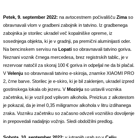
Petek, 9. september 2022:
na avtocestnem počivališču
Zima
so
obravnavali vlom v gradbeni zabojnik in tatvino. Iz gradbenega
zabojnika je storilec ukradel več kopalniške opreme, iz
sosednjega objekta, ki je v gradnji, pa premični aluminijasti oder.
Na bencinskem servisu na
Lopati
so obravnavali tatvino goriva.
Neznani voznik črnega mercedesa, brez registrskih tablic, je v
rezervoar natočil za skoraj 100 € goriva in odpeljal ne da bi plačal.
V
Velenju
so obravnavali tatvino e-skiroja, znamke XIAOMI PRO
2, črne barve. Storilec je e-skiro, ki je bil zaklenjen, ukradel izpred
gostinskega lokala ob jezeru. V
Mozirju
so ustavili voznika
začetnika, ki je vozil pod vplivom alkohola. Preizkus z alkotestom
je pokazal, da je imel 0,35 miligramov alkohola v litru izdihanega
zraka. Vozniku začetniku so začasno odvzeli vozniško dovoljenje
in prepovedali nadaljnjo vožnjo. Sledi obdolžilni predlog.
Sobota, 10. september 2022:
v jutranjih urah so v
Celju