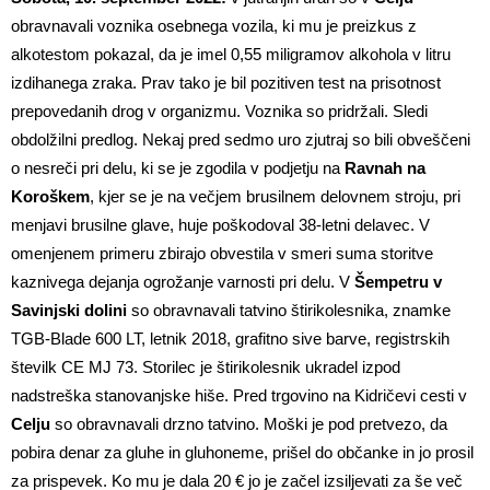
obravnavali voznika osebnega vozila, ki mu je preizkus z
alkotestom pokazal, da je imel 0,55 miligramov alkohola v litru
izdihanega zraka. Prav tako je bil pozitiven test na prisotnost
prepovedanih drog v organizmu. Voznika so pridržali. Sledi
obdolžilni predlog. Nekaj pred sedmo uro zjutraj so bili obveščeni
o nesreči pri delu, ki se je zgodila v podjetju na
Ravnah na
Koroškem
, kjer se je na večjem brusilnem delovnem stroju, pri
menjavi brusilne glave, huje poškodoval 38-letni delavec. V
omenjenem primeru zbirajo obvestila v smeri suma storitve
kaznivega dejanja ogrožanje varnosti pri delu. V
Šempetru v
Savinjski dolini
so obravnavali tatvino štirikolesnika, znamke
TGB-Blade 600 LT, letnik 2018, grafitno sive barve, registrskih
številk CE MJ 73. Storilec je štirikolesnik ukradel izpod
nadstreška stanovanjske hiše. Pred trgovino na Kidričevi cesti v
Celju
so obravnavali drzno tatvino. Moški je pod pretvezo, da
pobira denar za gluhe in gluhoneme, prišel do občanke in jo prosil
za prispevek. Ko mu je dala 20 € jo je začel izsiljevati za še več