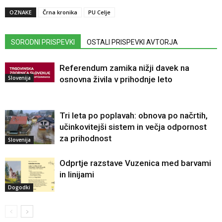
OZNAKE
Črna kronika
PU Celje
SORODNI PRISPEVKI
OSTALI PRISPEVKI AVTORJA
Referendum zamika nižji davek na
Slovenija
osnovna živila v prihodnje leto
Tri leta po poplavah: obnova po načrtih,
učinkovitejši sistem in večja odpornost
za prihodnost
Slovenija
Odprtje razstave Vuzenica med barvami
in linijami
Dogodki