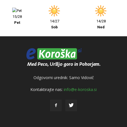
15/28
14/27
14/28
Pet
Sob
Ned
Odgovorni urednik: Samo Vidovič
Kontaktirajte nas:
info@e-koroska.si