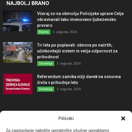
NAJBOLJ BRANO
Včeraj so na območju Policijske uprave Celje
obravnavali tako imenovano ljubezensko
prevaro
3. avgusta, 2026
Razno
Tri leta po poplavah: obnova po načrtih,
učinkovitejši sistem in večja odpornost za
prihodnost
3. avgusta, 2026
Slovenija
Referendum zamika nižji davek na osnovna
živila v prihodnje leto
5. avgusta, 2026
Slovenija
NAJBOLJ KOMENTIRANO
Piškotki
Za zagotavljanje najboljše uporabniške izkušnje uporabljamo
Protest proti vetrnim elektrarnam na Ojstrici, v