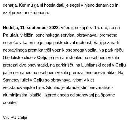
denarja. Ker mu ga ni hotela dati, je segel v njeno denarnico in
vzel preostanek denarja.
Nedelja, 11. september
2022:
včeraj, nekaj čez 15. uro, so na
Polulah
, v bližini bencinskega servisa, obravnavali prometno
nesrečo v kateri se je huje poškodoval motorist. Vanj je zaradi
nepravilnega premika trčil voznik osebnega vozila. Na parkirišču
Gledališke ulice v
Celju
je neznani storilec na osebnem vozilu
prerezal dve pnevmatiki, na parkirišču na Ljubljanski cesti v
Celju
pa je neznanec na osebnem vozilu prerezal eno pnevmatiko. Na
Stanetovi ulici v
Celju
so obravnavali vlom v klet
večstanovanjske hiše. Storilec je ukradel štiri pnevmatike z
aluminijastimi platišči, izpred enega od stanovanj pa športne
copate.
Vir: PU Celje