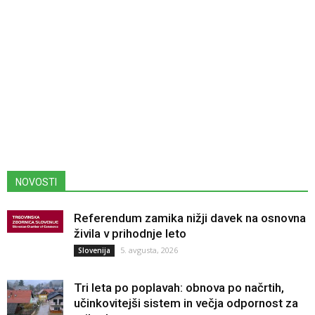
NOVOSTI
Referendum zamika nižji davek na osnovna
živila v prihodnje leto
5. avgusta, 2026
Slovenija
Tri leta po poplavah: obnova po načrtih,
učinkovitejši sistem in večja odpornost za