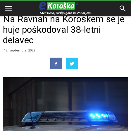
Domov
Razno
Na Ravnah na Koroškem se je
huje poškodoval 38-letni
delavec
12. septembra, 2022