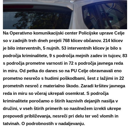
Na Operativno komunikacijski center Policijske uprave Celje
so v zadnjih treh dneh prejeli 768 klicev občanov. 214 klicev
je bilo interventnih, 5 nujnih. 53 interventnih klicev je bilo s
področja kriminalitete, 9 s področja mejnih zadev in tujcev, 83
s področja prometne varnosti in 72 s področja javnega reda
in miru. Od petka do danes so na PU Celje obravnavali eno
prometno nesrečo s hudimi poškodbami, šest z lažjimi in 22
prometnih nesreč z materialno škodo. Zaradi kršitev javnega
reda in miru so včeraj ukrepali osemkrat. S področja
kriminalitete poročamo o štirih kaznivih dejanjih nasilja v
družini, v vseh štirih primerih so nasilnežem izrekli ukrepe
prepovedi približevanja, nesreči pri delu ter več vlomih in
tatvinah. O podrobnostih v nadaljevanju.