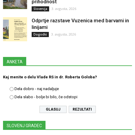
prihodnost
3. avgusta, 2026
Slovenija
Odprtje razstave Vuzenica med barvami in
linijami
3. avgusta, 2026
Dogodki
ANKETA
Kaj menite o delu Vlade RS in dr. Roberta Goloba?
Dela dobro - naj nadaljuje
Dela slabo - bolje bi bilo, če odstopi
REZULTATI
SLOVENJ GRADEC