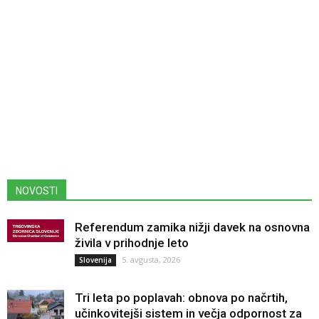
NOVOSTI
Referendum zamika nižji davek na osnovna
živila v prihodnje leto
5. avgusta, 2026
Slovenija
Tri leta po poplavah: obnova po načrtih,
učinkovitejši sistem in večja odpornost za