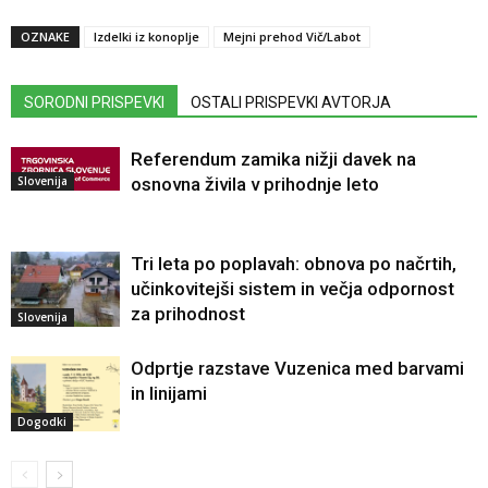
OZNAKE
Izdelki iz konoplje
Mejni prehod Vič/Labot
SORODNI PRISPEVKI
OSTALI PRISPEVKI AVTORJA
Referendum zamika nižji davek na
Slovenija
osnovna živila v prihodnje leto
Tri leta po poplavah: obnova po načrtih,
učinkovitejši sistem in večja odpornost
za prihodnost
Slovenija
Odprtje razstave Vuzenica med barvami
in linijami
Dogodki