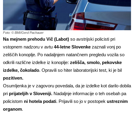
Foto: © BMI/Gerd Pachauer
Na mejnem prehodu Vič (Labot)
so avstrijski policisti pri
vstopnem nadzoru v avtu
44-letne Slovenke
zaznali vonj po
zeliščih konoplje. Po nadaljnjem natančnem pregledu vozila so
odkrili različne izdelke iz konoplje:
zelišča, smolo, pekovske
izdelke, čokolado
. Opravili so hiter laboratorijski test, ki je bil
pozitiven.
Osumljenka je v zagovoru povedala, da je izdelke kot darilo dobila
pri
prijateljih v Sloveniji.
Nadaljnje informacije o teh osebah pa
policistom
ni hotela podati
. Prijavili so jo v postopek
ustreznim
organom
.