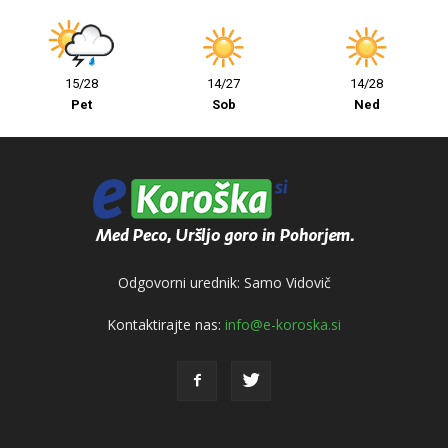
15/28
14/27
14/28
Pet
Sob
Ned
Odgovorni urednik: Samo Vidovič
Kontaktirajte nas:
info@e-koroska.si