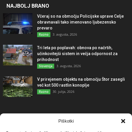
NAJBOLJ BRANO
Včeraj so na območju Policijske uprave Celje
obravnavali tako imenovano ljubezensko
prevaro
3. avgusta, 2026
Razno
Tri leta po poplavah: obnova po načrtih,
učinkovitejši sistem in večja odpornost za
prihodnost
3. avgusta, 2026
Slovenija
V prirejenem objektu na območju Štor zasegli
več kot 500 rastlin konoplje
30. julija, 2026
Razno
NAJBOLJ KOMENTIRANO
Piškotki