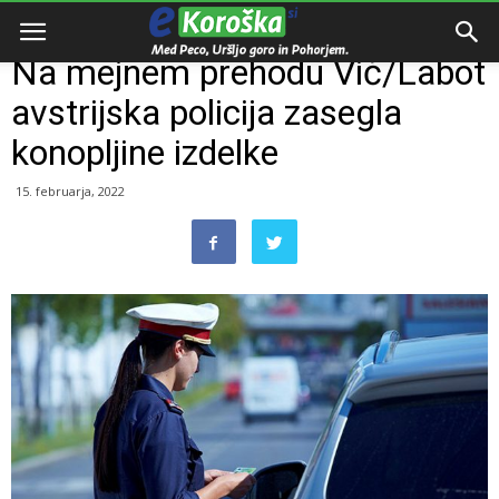
Domov
Razno
Na mejnem prehodu Vič/Labot
avstrijska policija zasegla
konopljine izdelke
15. februarja, 2022