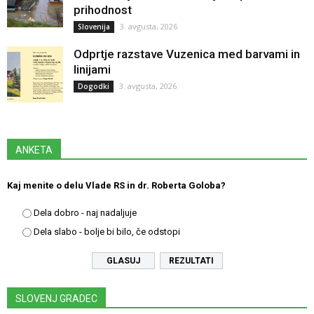
prihodnost
3. avgusta, 2026
Slovenija
Odprtje razstave Vuzenica med barvami in
linijami
3. avgusta, 2026
Dogodki
ANKETA
Kaj menite o delu Vlade RS in dr. Roberta Goloba?
Dela dobro - naj nadaljuje
Dela slabo - bolje bi bilo, če odstopi
REZULTATI
SLOVENJ GRADEC