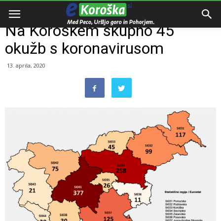
Domov
Dogodki
Na Koroškem skupno 45
okužb s koronavirusom
13. aprila, 2020