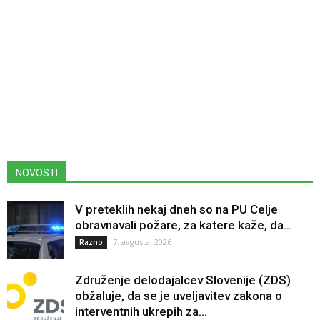
NOVOSTI
V preteklih nekaj dneh so na PU Celje
obravnavali požare, za katere kaže, da...
7. avgusta, 2026
Razno
Združenje delodajalcev Slovenije (ZDS)
obžaluje, da se je uveljavitev zakona o
interventnih ukrepih za...