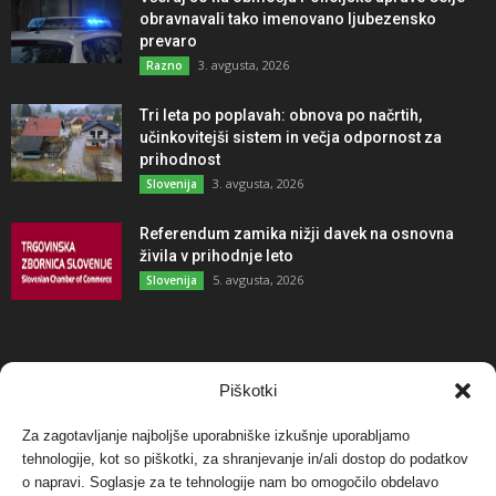
obravnavali tako imenovano ljubezensko
prevaro
3. avgusta, 2026
Razno
Tri leta po poplavah: obnova po načrtih,
učinkovitejši sistem in večja odpornost za
prihodnost
3. avgusta, 2026
Slovenija
Referendum zamika nižji davek na osnovna
živila v prihodnje leto
5. avgusta, 2026
Slovenija
NAJBOLJ KOMENTIRANO
Piškotki
Za zagotavljanje najboljše uporabniške izkušnje uporabljamo
Protest proti vetrnim elektrarnam na Ojstrici, v
tehnologije, kot so piškotki, za shranjevanje in/ali dostop do podatkov
svetu pa vedno bolj...
o napravi. Soglasje za te tehnologije nam bo omogočilo obdelavo
12. maja, 2017
Dogodki