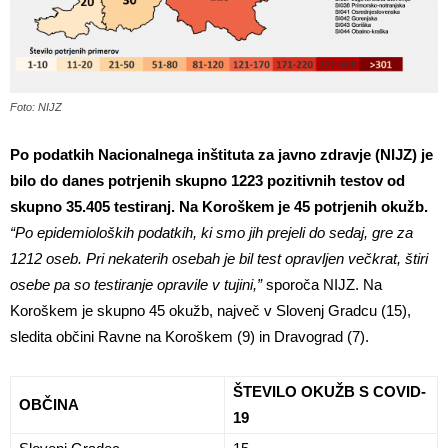
Foto: NIJZ
Po podatkih Nacionalnega inštituta za javno zdravje (NIJZ) je
bilo do danes potrjenih skupno 1223 pozitivnih testov od
skupno 35.405 testiranj. Na Koroškem je 45 potrjenih okužb.
“Po epidemioloških podatkih, ki smo jih prejeli do sedaj, gre za
1212 oseb. Pri nekaterih osebah je bil test opravljen večkrat, štiri
osebe pa so testiranje opravile v tujini,”
sporoča NIJZ. Na
Koroškem je skupno 45 okužb, največ v Slovenj Gradcu (15),
sledita občini Ravne na Koroškem (9) in Dravograd (7).
ŠTEVILO OKUŽB S COVID-
OBČINA
19