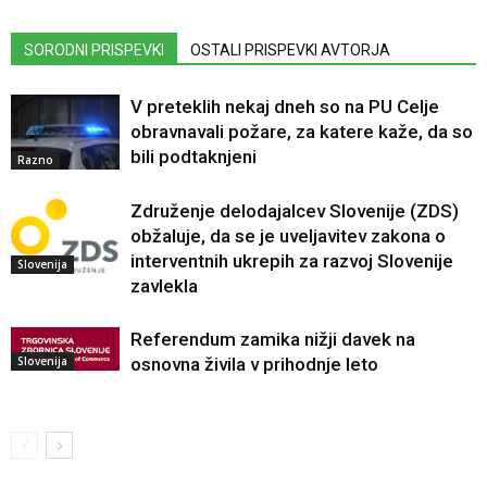
SORODNI PRISPEVKI
OSTALI PRISPEVKI AVTORJA
V preteklih nekaj dneh so na PU Celje
obravnavali požare, za katere kaže, da so
bili podtaknjeni
Razno
Združenje delodajalcev Slovenije (ZDS)
obžaluje, da se je uveljavitev zakona o
interventnih ukrepih za razvoj Slovenije
Slovenija
zavlekla
Referendum zamika nižji davek na
Slovenija
osnovna živila v prihodnje leto