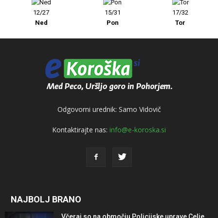
12/27
15/31
17/32
Ned
Pon
Tor
Odgovorni urednik: Samo Vidovič
Kontaktirajte nas:
info@e-koroska.si
NAJBOLJ BRANO
Včeraj so na območju Policijske uprave Celje