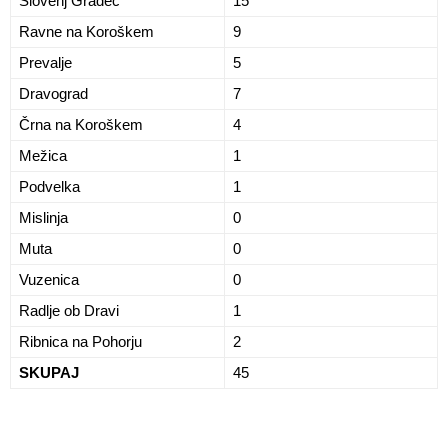
Slovenj Gradec
15
Ravne na Koroškem
9
Prevalje
5
Dravograd
7
Črna na Koroškem
4
Mežica
1
Podvelka
1
Mislinja
0
Muta
0
Vuzenica
0
Radlje ob Dravi
1
Ribnica na Pohorju
2
SKUPAJ
45