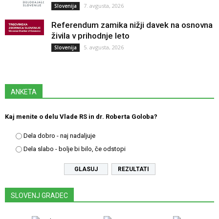
7. avgusta, 2026
Slovenija
Referendum zamika nižji davek na osnovna
živila v prihodnje leto
5. avgusta, 2026
Slovenija
ANKETA
Kaj menite o delu Vlade RS in dr. Roberta Goloba?
Dela dobro - naj nadaljuje
Dela slabo - bolje bi bilo, če odstopi
REZULTATI
SLOVENJ GRADEC