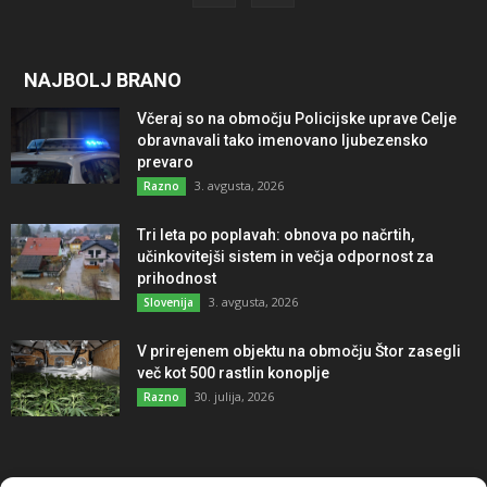
NAJBOLJ BRANO
Včeraj so na območju Policijske uprave Celje
obravnavali tako imenovano ljubezensko
prevaro
3. avgusta, 2026
Razno
Tri leta po poplavah: obnova po načrtih,
učinkovitejši sistem in večja odpornost za
prihodnost
3. avgusta, 2026
Slovenija
V prirejenem objektu na območju Štor zasegli
več kot 500 rastlin konoplje
30. julija, 2026
Razno