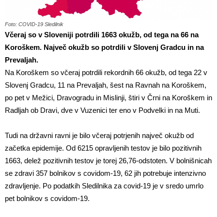
Foto: COVID-19 Sledilnik
Včeraj so v Sloveniji potrdili 1663 okužb, od tega na 66 na
Koroškem. Največ okužb so potrdili v Slovenj Gradcu in na
Prevaljah.
Na Koroškem so včeraj potrdili rekordnih 66 okužb, od tega 22 v
Slovenj Gradcu, 11 na Prevaljah, šest na Ravnah na Koroškem,
po pet v Mežici, Dravogradu in Mislinji, štiri v Črni na Koroškem in
Radljah ob Dravi, dve v Vuzenici ter eno v Podvelki in na Muti.
Tudi na državni ravni je bilo včeraj potrjenih največ okužb od
začetka epidemije. Od 6215 opravljenih testov je bilo pozitivnih
1663, delež pozitivnih testov je torej 26,76-odstoten. V bolnišnicah
se zdravi 357 bolnikov s covidom-19, 62 jih potrebuje intenzivno
zdravljenje. Po podatkih Sledilnika za covid-19 je v sredo umrlo
pet bolnikov s covidom-19.