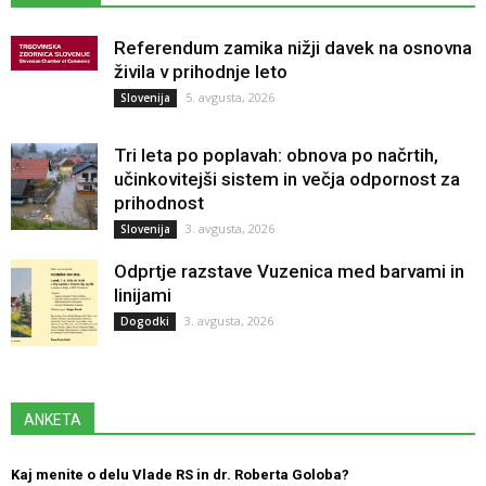
Referendum zamika nižji davek na osnovna
živila v prihodnje leto
5. avgusta, 2026
Slovenija
Tri leta po poplavah: obnova po načrtih,
učinkovitejši sistem in večja odpornost za
prihodnost
3. avgusta, 2026
Slovenija
Odprtje razstave Vuzenica med barvami in
linijami
3. avgusta, 2026
Dogodki
ANKETA
Kaj menite o delu Vlade RS in dr. Roberta Goloba?