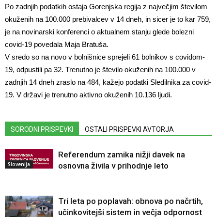
Po zadnjih podatkih ostaja Gorenjska regija z največjim številom
okuženih na 100.000 prebivalcev v 14 dneh, in sicer je to kar 759,
je na novinarski konferenci o aktualnem stanju glede bolezni
covid-19 povedala Maja Bratuša.
V sredo so na novo v bolnišnice sprejeli 61 bolnikov s covidom-
19, odpustili pa 32. Trenutno je število okuženih na 100.000 v
zadnjih 14 dneh zraslo na 484, kažejo podatki Sledilnika za covid-
19. V državi je trenutno aktivno okuženih 10.136 ljudi.
SORODNI PRISPEVKI
OSTALI PRISPEVKI AVTORJA
Referendum zamika nižji davek na
Slovenija
osnovna živila v prihodnje leto
Tri leta po poplavah: obnova po načrtih,
učinkovitejši sistem in večja odpornost