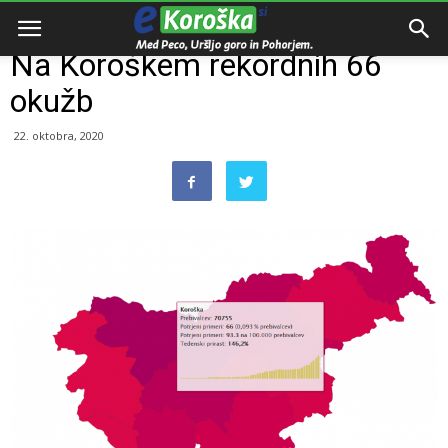
Domov
Dogodki
Na Koroškem rekordnih 66
okužb
22. oktobra, 2020