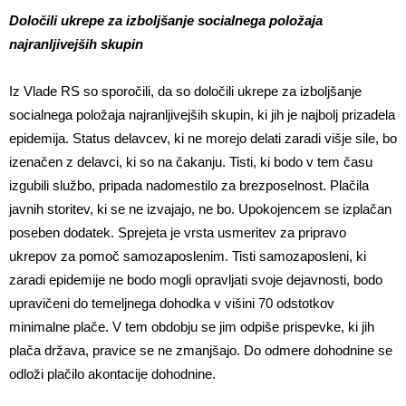
Določili ukrepe za izboljšanje socialnega položaja
najranljivejših skupin
Iz Vlade RS so sporočili, da so določili ukrepe za izboljšanje
socialnega položaja najranljivejših skupin, ki jih je najbolj prizadela
epidemija. Status delavcev, ki ne morejo delati zaradi višje sile, bo
izenačen z delavci, ki so na čakanju. Tisti, ki bodo v tem času
izgubili službo, pripada nadomestilo za brezposelnost. Plačila
javnih storitev, ki se ne izvajajo, ne bo. Upokojencem se izplačan
poseben dodatek. Sprejeta je vrsta usmeritev za pripravo
ukrepov za pomoč samozaposlenim. Tisti samozaposleni, ki
zaradi epidemije ne bodo mogli opravljati svoje dejavnosti, bodo
upravičeni do temeljnega dohodka v višini 70 odstotkov
minimalne plače. V tem obdobju se jim odpiše prispevke, ki jih
plača država, pravice se ne zmanjšajo. Do odmere dohodnine se
odloži plačilo akontacije dohodnine.