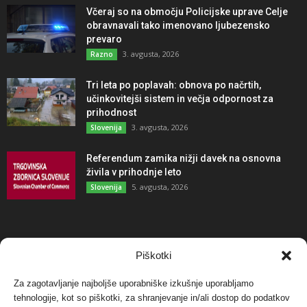
Včeraj so na območju Policijske uprave Celje
obravnavali tako imenovano ljubezensko
prevaro
3. avgusta, 2026
Razno
Tri leta po poplavah: obnova po načrtih,
učinkovitejši sistem in večja odpornost za
prihodnost
3. avgusta, 2026
Slovenija
Referendum zamika nižji davek na osnovna
živila v prihodnje leto
5. avgusta, 2026
Slovenija
NAJBOLJ KOMENTIRANO
Piškotki
Za zagotavljanje najboljše uporabniške izkušnje uporabljamo
Protest proti vetrnim elektrarnam na Ojstrici, v
tehnologije, kot so piškotki, za shranjevanje in/ali dostop do podatkov
svetu pa vedno bolj...