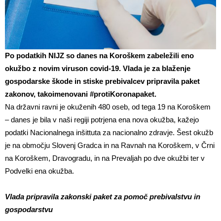
Po podatkih NIJZ so danes na Koroškem zabeležili eno
okužbo z novim viruson covid-19. Vlada je za blaženje
gospodarske škode in stiske prebivalcev pripravila paket
zakonov, takoimenovani #protiKoronapaket.
Na državni ravni je okuženih 480 oseb, od tega 19 na Koroškem
– danes je bila v naši regiji potrjena ena nova okužba, kažejo
podatki Nacionalnega inšittuta za nacionalno zdravje. Šest okužb
je na območju Slovenj Gradca in na Ravnah na Koroškem, v Črni
na Koroškem, Dravogradu, in na Prevaljah po dve okužbi ter v
Podvelki ena okužba.
Vlada pripravila zakonski paket za pomoč prebivalstvu in
gospodarstvu