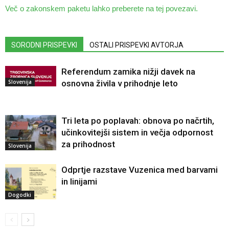
Več o zakonskem paketu lahko preberete na tej povezavi.
SORODNI PRISPEVKI
OSTALI PRISPEVKI AVTORJA
Referendum zamika nižji davek na
Slovenija
osnovna živila v prihodnje leto
Tri leta po poplavah: obnova po načrtih,
učinkovitejši sistem in večja odpornost
za prihodnost
Slovenija
Odprtje razstave Vuzenica med barvami
in linijami
Dogodki