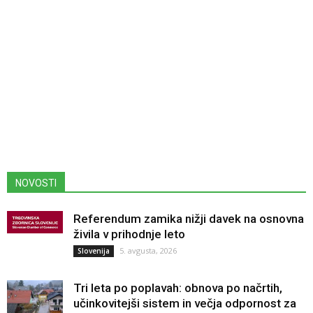
NOVOSTI
Referendum zamika nižji davek na osnovna
živila v prihodnje leto
5. avgusta, 2026
Slovenija
Tri leta po poplavah: obnova po načrtih,
učinkovitejši sistem in večja odpornost za