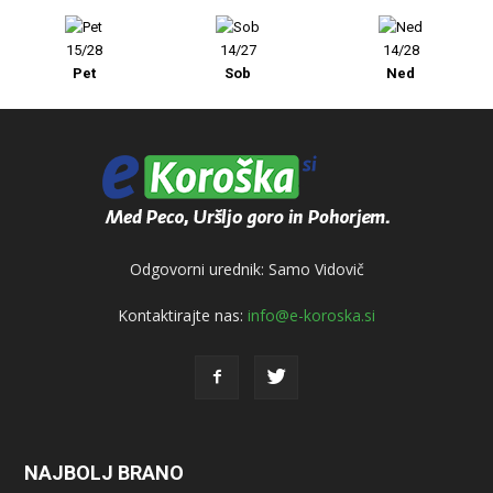
15/28
14/27
14/28
Pet
Sob
Ned
Odgovorni urednik: Samo Vidovič
Kontaktirajte nas:
info@e-koroska.si
NAJBOLJ BRANO