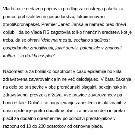
Vlada pa je nedavno pripravila predlog zakonskega paketa za
pomoč prebivalstvu in gospodarstvu, takoimenovani
#protiKoronapaket. Premier Janez Janša je namreč pred dnevi
obljubil, da bo Vlada RS zagotovila toliko finančnih sredstev, kot je
treba, da se ohrani
“delovna mesta, socialno stabilnost,
gospodarske zmogljivosti, javni servis, potenciale v znanosti,
kulturi… in družbi nasploh”.
Nadomestila za bolniško odsotnost v času epidemije bo krila
zdravstvena zavarovalnica in ne več delodajalec. V času čakanja
na delo bo prispevke v obe proračunski blagajni, pokojninsko in
zdravstveno, prevzela država, vse pravice zavarovancev pa
bodo ostale. Določili so nagrajevanje zaposlenih in aktiviranih v
času epidemije preko dodatkov plačil za nevarno delo in preko
plačil za dodatno obremenitev po odločitvi predstojnikov v
razponu od 10 do 200 odstotkov od osnovne plače.