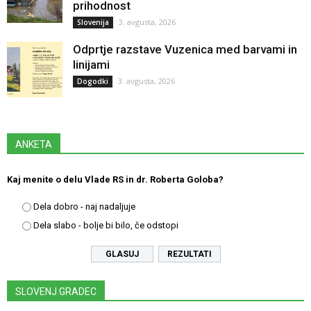
prihodnost
3. avgusta, 2026
Slovenija
Odprtje razstave Vuzenica med barvami in
linijami
3. avgusta, 2026
Dogodki
ANKETA
Kaj menite o delu Vlade RS in dr. Roberta Goloba?
Dela dobro - naj nadaljuje
Dela slabo - bolje bi bilo, če odstopi
REZULTATI
SLOVENJ GRADEC