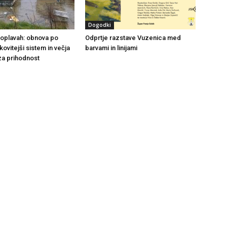
Dogodki
 poplavah: obnova po
Odprtje razstave Vuzenica med
nkovitejši sistem in večja
barvami in linijami
za prihodnost