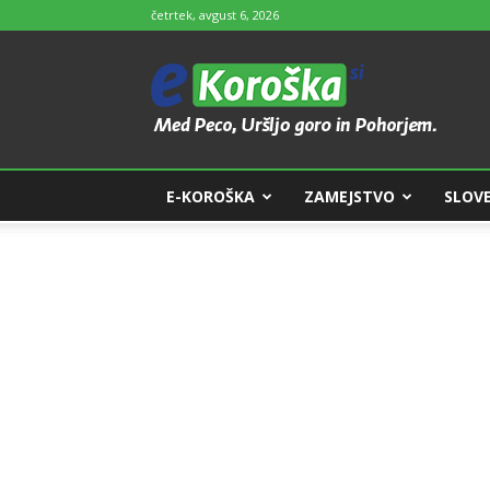
četrtek, avgust 6, 2026
e-
Koroška
E-KOROŠKA
ZAMEJSTVO
SLOVE