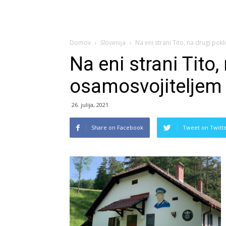
Domov
Slovenija
Na eni strani Tito, na drugi po
Na eni strani Tito
osamosvojiteljem
26. julija, 2021
Share on Facebook
Tweet on Twitt