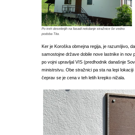
Po treh desetletjih na fasadi nekdanje stražnice še vedno
podoba Tita.
Ker je Koroška obmejna regija, je razumljivo, da 
samostojne države dobile nove lastnike in nov pom
po vojni upravljal VIS (predhodnik današnje S
ministrstvu. Obe stražnici pa sta na lepi lokaciji
čeprav se je cena v teh letih krepko nižala.