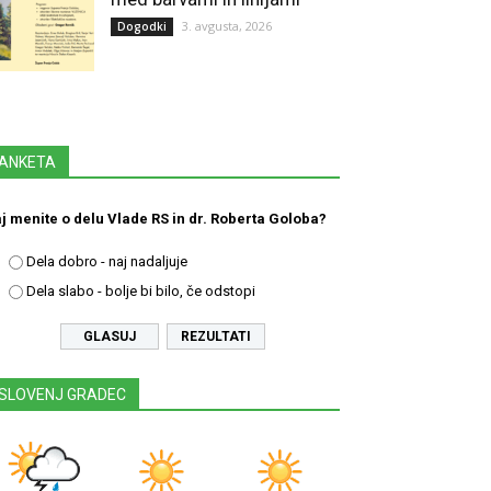
3. avgusta, 2026
Dogodki
ANKETA
j menite o delu Vlade RS in dr. Roberta Goloba?
Dela dobro - naj nadaljuje
Dela slabo - bolje bi bilo, če odstopi
REZULTATI
SLOVENJ GRADEC