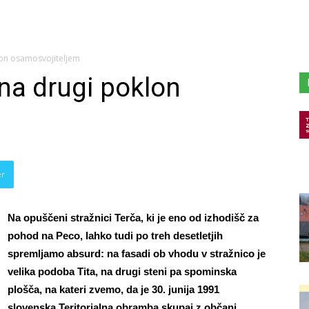
klon osamosvojiteljem
, na drugi poklon
er
Na opuščeni stražnici Terča, ki je eno od izhodišč za
pohod na Peco, lahko tudi po treh desetletjih
spremljamo absurd: na fasadi ob vhodu v stražnico je
velika podoba Tita, na drugi steni pa spominska
plošča, na kateri zvemo, da je 30. junija 1991
slovenska Teritorialna obramba skupaj z občani