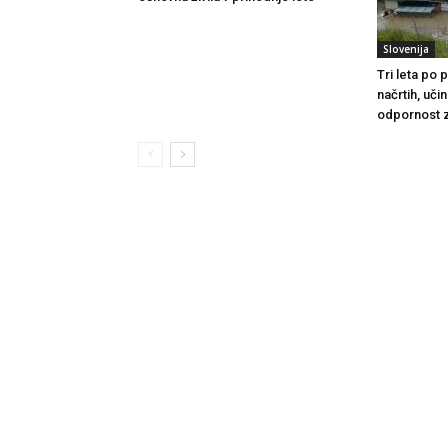
Slovenija
Tri leta po
načrtih, uči
odpornost 