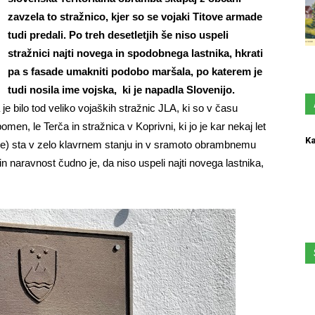
zavzela to stražnico, kjer so se vojaki Titove armade
tudi predali. Po treh desetletjih še niso uspeli
stražnici najti novega in spodobnega lastnika, hkrati
pa s fasade umakniti podobo maršala, po katerem je
tudi nosila ime vojska, ki je napadla Slovenijo.
je bilo tod veliko vojaških stražnic JLA, ki so v času
en, le Terča in stražnica v Koprivni, ki jo je kar nekaj let
Ka
ove) sta v zelo klavrnem stanju in v sramoto obrambnemu
 in naravnost čudno je, da niso uspeli najti novega lastnika,