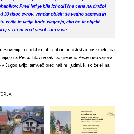
anikov. Pred leti je bila izhodiščna cena na dražbi
 pod 30 tisoč evrov, vendar objekt še vedno sameva in
tu večja in večja bodo vlaganja, ako bo ta objekt
prej s Titom vred sesul sam vase.
ve Slovenije pa bi lahko obrambno ministrstvo poskrbelo, da
 prihajajo na Peco. Titovi vojaki po grebenu Pece niso varovali
lno v Jugoslavijo, temveč pred našimi ljudmi, ki so želeli na
VTORJA