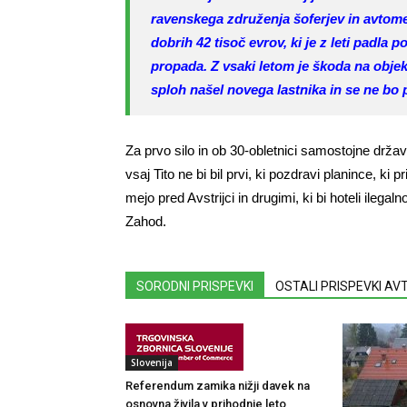
ravenskega združenja šoferjev in avtomeh
dobrih 42 tisoč evrov, ki je z leti padla
propada. Z vsaki letom je škoda na objek
sploh našel novega lastnika in se ne bo 
Za prvo silo in ob 30-obletnici samostojne drža
vsaj Tito ne bi bil prvi, ki pozdravi planince, ki
mejo pred Avstrijci in drugimi, ki bi hoteli ilega
Zahod.
SORODNI PRISPEVKI
OSTALI PRISPEVKI A
Slovenija
Referendum zamika nižji davek na
osnovna živila v prihodnje leto