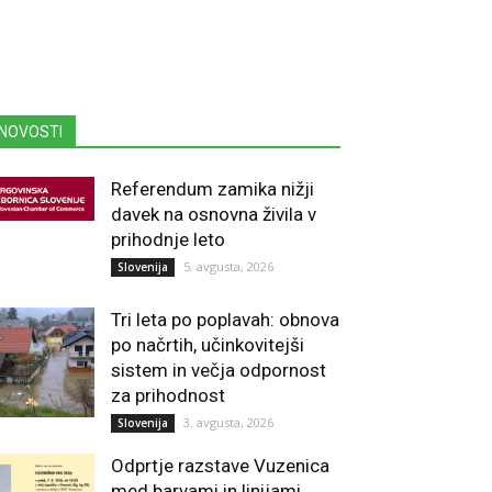
NOVOSTI
Referendum zamika nižji
davek na osnovna živila v
prihodnje leto
5. avgusta, 2026
Slovenija
Tri leta po poplavah: obnova
po načrtih, učinkovitejši
sistem in večja odpornost
za prihodnost
3. avgusta, 2026
Slovenija
Odprtje razstave Vuzenica
med barvami in linijami