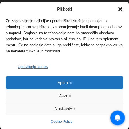
NAJBOLJ KOMENTIRANO
Piškotki
Za zagotavljanje najboljše uporabniške izkušnje uporabljamo
Protest proti vetrnim elektrarnam na Ojstrici, v
tehnologije, kot so piškotki, za shranjevanje in/ali dostop do podatkov
svetu pa vedno bolj...
o napravi. Soglasje za te tehnologije nam bo omogočilo obdelavo
12. maja, 2017
Dogodki
podatkov, kot so vedenje brskanja ali enolični ID-ji na tem spletnem
mestu. Če ne soglasja date ali ga prekličete, lahko to negativno vpliva
Tožilstvo v Celovcu v korist elektrarnam
na nekatere funkcije in možnosti.
Verbund
29. januarja, 2018
Dogodki
Upravljanje storitev
FOTO: Razstava cvetličarskega mojstra Andreja
Sprejmi
Rusa
27. novembra, 2017
Dogodki
Zavrni
Nastavitve
Cookie Policy
© 2026 | eKoroška.si