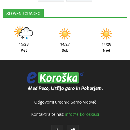
SLOVENJ GRADEC
15/28
14/27
14/28
Pet
Sob
Ned
Odgovorni urednik: Samo Vidovič
Kontaktirajte nas:
info@e-koroska.si