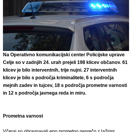
Na Operativno komunikacijski center Policijske uprave
Celje so v zadnjih 24. urah prejeli 198 klicev občanov. 61
klicev je bilo interventnih, trije nujni.
27 interventnih
klicev je bilo s področja kriminalitete, 6 s področja
mejnih zadev in tujcev, 18 s področja prometne varnosti
in 12 s področja javnega reda in miru.
Prometna varnost
Včeraj so obravnavali eno prometno nesrečo z lažjimi