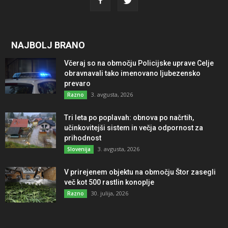
NAJBOLJ BRANO
Včeraj so na območju Policijske uprave Celje
obravnavali tako imenovano ljubezensko
prevaro
3. avgusta, 2026
Razno
Tri leta po poplavah: obnova po načrtih,
učinkovitejši sistem in večja odpornost za
prihodnost
3. avgusta, 2026
Slovenija
V prirejenem objektu na območju Štor zasegli
več kot 500 rastlin konoplje
30. julija, 2026
Razno