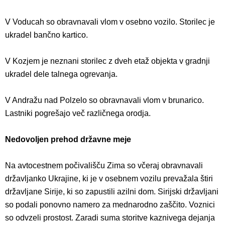
V Voducah so obravnavali vlom v osebno vozilo. Storilec je
ukradel bančno kartico.
V Kozjem je neznani storilec z dveh etaž objekta v gradnji
ukradel dele talnega ogrevanja.
V Andražu nad Polzelo so obravnavali vlom v brunarico.
Lastniki pogrešajo več različnega orodja.
Nedovoljen prehod državne meje
Na avtocestnem počivališču Zima so včeraj obravnavali
državljanko Ukrajine, ki je v osebnem vozilu prevažala štiri
državljane Sirije, ki so zapustili azilni dom. Sirijski državljani
so podali ponovno namero za mednarodno zaščito. Voznici
so odvzeli prostost. Zaradi suma storitve kaznivega dejanja