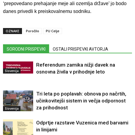
‘prepovedano prehajanje meje ali ozemlja države’ jo bodo
danes privedli k preiskovalnemu sodniku.
OZNAKE
Poročilo
PU Celje
SORODNI PRISPEVKI
OSTALI PRISPEVKI AVTORJA
Referendum zamika nižji davek na
Slovenija
osnovna živila v prihodnje leto
Tri leta po poplavah: obnova po načrtih,
učinkovitejši sistem in večja odpornost
za prihodnost
Slovenija
Odprtje razstave Vuzenica med barvami
in linijami