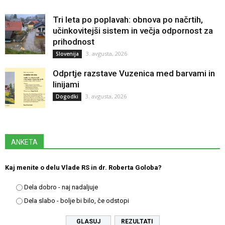
Tri leta po poplavah: obnova po načrtih,
učinkovitejši sistem in večja odpornost za
prihodnost
3. avgusta, 2026
Slovenija
Odprtje razstave Vuzenica med barvami in
linijami
3. avgusta, 2026
Dogodki
ANKETA
Kaj menite o delu Vlade RS in dr. Roberta Goloba?
Dela dobro - naj nadaljuje
Dela slabo - bolje bi bilo, če odstopi
REZULTATI