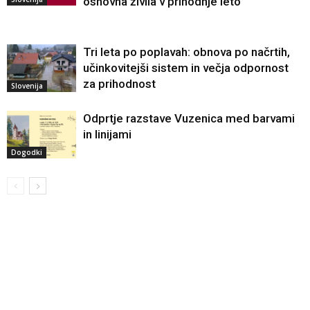
osnovna živila v prihodnje leto
Tri leta po poplavah: obnova po načrtih,
učinkovitejši sistem in večja odpornost
za prihodnost
Slovenija
Odprtje razstave Vuzenica med barvami
in linijami
Dogodki