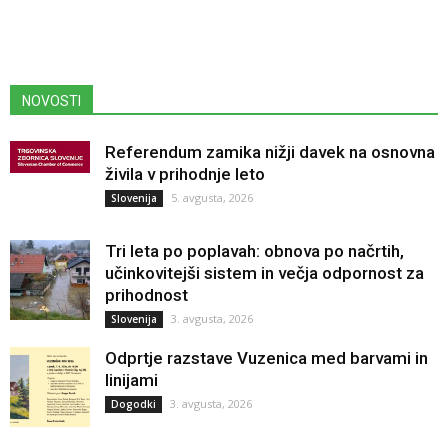
NOVOSTI
Referendum zamika nižji davek na osnovna
živila v prihodnje leto
5. avgusta, 2026
Slovenija
Tri leta po poplavah: obnova po načrtih,
učinkovitejši sistem in večja odpornost za
prihodnost
3. avgusta, 2026
Slovenija
Odprtje razstave Vuzenica med barvami in
linijami
3. avgusta, 2026
Dogodki