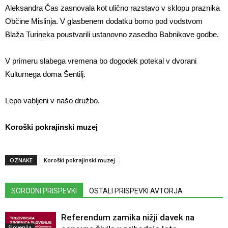
Aleksandra Čas zasnovala kot ulično razstavo v sklopu praznika
Občine Mislinja. V glasbenem dodatku bomo pod vodstvom
Blaža Turineka poustvarili ustanovno zasedbo Babnikove godbe.
V primeru slabega vremena bo dogodek potekal v dvorani
Kulturnega doma Šentilj.
Lepo vabljeni v našo družbo.
Koroški pokrajinski muzej
OZNAKE
Koroški pokrajinski muzej
SORODNI PRISPEVKI
OSTALI PRISPEVKI AVTORJA
Referendum zamika nižji davek na
Slovenija