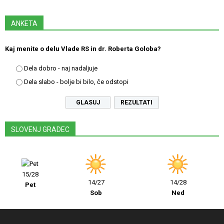
ANKETA
Kaj menite o delu Vlade RS in dr. Roberta Goloba?
Dela dobro - naj nadaljuje
Dela slabo - bolje bi bilo, če odstopi
REZULTATI
SLOVENJ GRADEC
15/28
14/27
14/28
Pet
Sob
Ned