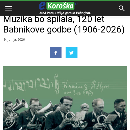
Domov
Dogodki
Muzika bo špilala, 120 let
Babnikove godbe (1906-2026)
9. junija, 2026