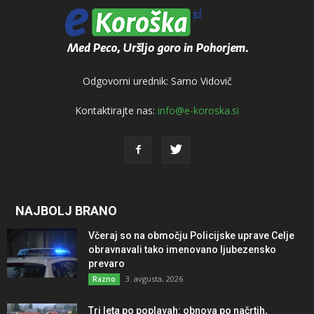
Odgovorni urednik: Samo Vidovič
Kontaktirajte nas:
info@e-koroska.si
NAJBOLJ BRANO
Včeraj so na območju Policijske uprave Celje
obravnavali tako imenovano ljubezensko
prevaro
3. avgusta, 2026
Razno
Tri leta po poplavah: obnova po načrtih,