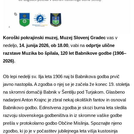
Koroški pokrajinski muzej, Muzej Slovenj Gradec
vas v
nedeljo,
14. junija 2026, ob 18.00
, vabi na
odprtje ulične
razstave Muzika bo špilala, 120 let Babnikove godbe (1906–
2026)
.
Ob lepi nedelji sv. Ilja leta 1906 naj bi Babnikova godba prvič
javno nastopila. A zgodba o njej se je začela že konec 19. stoletja
na skromni domačiji Babnik v Šentilju pod Turjakom. Glasbeno
nadarjeni Anton Krajnc je zbral nekaj okoliških fantov in osnoval
Babnikovo godbo. Edinstvena zgodba je skozi burna leta sledila
razvoju slovenskega godbeništva in iz skromne vaške godbe
prešla v protokolarno godbo Občine Mislinja. Spoznajte njeno
zgodbo, ki jo je v počastitev jubilejnega leta višja kustosinja