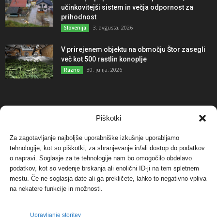
učinkovitejši sistem in večja odpornost za
prihodnost
3. avgusta, 2026
Slovenija
V prirejenem objektu na območju Štor zasegli
več kot 500 rastlin konoplje
30. julija, 2026
Razno
NAJBOLJ KOMENTIRANO
Piškotki
Za zagotavljanje najboljše uporabniške izkušnje uporabljamo
Protest proti vetrnim elektrarnam na Ojstrici, v
tehnologije, kot so piškotki, za shranjevanje in/ali dostop do podatkov
svetu pa vedno bolj...
o napravi. Soglasje za te tehnologije nam bo omogočilo obdelavo
12. maja, 2017
Dogodki
podatkov, kot so vedenje brskanja ali enolični ID-ji na tem spletnem
mestu. Če ne soglasja date ali ga prekličete, lahko to negativno vpliva
Tožilstvo v Celovcu v korist elektrarnam
na nekatere funkcije in možnosti.
Verbund
29. januarja, 2018
Dogodki
Upravljanje storitev