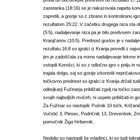
zaostanka (18:16) se je nakazovala napeta kon
zapretili, a gostje so z zbrano in kontrolirano igr
rezultatom 25:22. V začetku drugega niza sta o
(5:5), nadaljevanje niza pa je bilo predvsem 
Kranjčanov (10:5). Prednost gostov je v nadalje
rezultatu 16:8 so igralci iz Kranja povedli z naj
jim je zadoščala za mirno nadaljevanje tekme in ni
vstopili Korošci, ki so z odločno igro v polju i
trajala dolgo, saj so gostje izkoristili nepričak
točkovno prednost so igralci iz Kranja držali tud
odbojkarji Fužinarja približati zgolj na točko zao
svojih najboljših močeh, ni uspelo približati in g
Za Fužinar so nastopili: Pušnik 10 točk, Križani
Vučetić 3, Plesec, Podričnik 13, Drevenšek, Zmag
pomočnik Žiga Hribernik.
Nedeljo so nastopili še mladinci, ki so tudi tokr