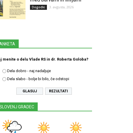
3. avgusta, 2026
Dogodki
ANKETA
j menite o delu Vlade RS in dr. Roberta Goloba?
Dela dobro - naj nadaljuje
Dela slabo - bolje bi bilo, če odstopi
REZULTATI
SLOVENJ GRADEC