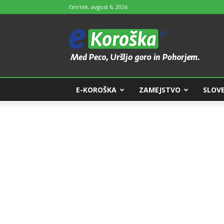
četrtek, avgust 6, 2026
e-
Koroška
E-KOROŠKA
ZAMEJSTVO
SLOVE