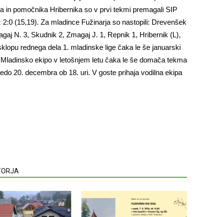
a in pomočnika Hribernika so v prvi tekmi premagali SIP
 2:0 (15,19). Za mladince Fužinarja so nastopili: Drevenšek
agaj N. 3, Skudnik 2, Zmagaj J. 1, Repnik 1, Hribernik (L),
sklopu rednega dela 1. mladinske lige čaka le še januarski
ce. Mladinsko ekipo v letošnjem letu čaka le še domača tekma
redo 20. decembra ob 18. uri. V goste prihaja vodilna ekipa
VTORJA