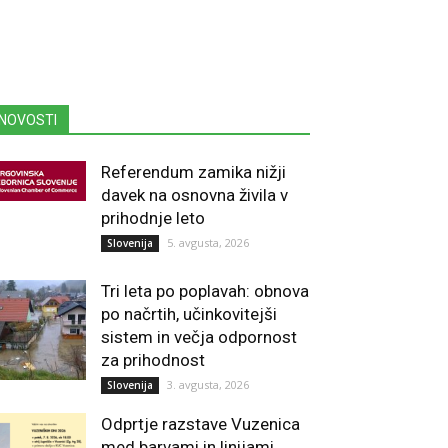
NOVOSTI
Referendum zamika nižji
davek na osnovna živila v
prihodnje leto
5. avgusta, 2026
Slovenija
Tri leta po poplavah: obnova
po načrtih, učinkovitejši
sistem in večja odpornost
za prihodnost
3. avgusta, 2026
Slovenija
Odprtje razstave Vuzenica
med barvami in linijami