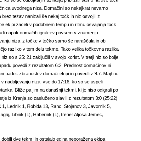
čnica uvodnega niza. Domačini so nekajkrat nevarno
o brez težav nanizali še nekaj točk in niz osvojili z
be ekipi začeli v podobnem tempu in ritmu osvajanja točk
zaradi napak domačih igralcev povsem v znamenju
vanju niza iz točke v točko samo še naraščala in ob
večjo razliko v tem delu tekme. Tako velika točkovna razlika
z so s 25: 21 zaključili v svojo korist. V tretji niz so bolje
n napadu povedli z rezultatom 6:2. Prednost domačinov ni
ovani padec zbranosti v domači ekipi in povedli z 9:7. Majhno
i v nadaljevanju niza, vse do 17:16, ko so se uspeli
stanka. Bliže pa jim na današnji tekmi, ki je niso odigrali po
ostje iz Kranja so zasluženo slavili z rezultatom 3:0 (25:22).
č 1, Lednik 1, Robida 13, Ranc, Stojanov 3, Javornik 5,
aj, Libnik (L), Hribernik (L), trener Aljoša Jemec,
at dobili dve tekmi in ostajajo edina neporažena ekipa