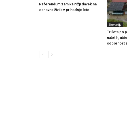
Referendum zamika nižji davek na
osnovna živila v prihodnje leto
Slovenija
Tri leta po
načrtih, uči
odpornost 