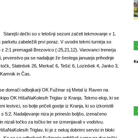
Starejši dečki so v letošnji sezoni začeli tekmovanje v 1.
parketu zabeležili prvi poraz. V uvodni tekmi turnirja so
so z 2:1 premagali Brezovico (-25,21,12). Varovanci trenerja
i, prvenstvo pa se nadaljuje že šestega januarja prihodnje
Ka
 točk, Slatinšek 26, Merkač 6, Tešić 6, Lozinšek 4, Janko 3,
 Kamnik in Čas.
 se domači odbojkarji OK Fužinar sij Metal iz Raven na
ekipo OK HišaNaKolesih Triglav iz Kranja. Tekmo ekip, ki se
estvici, so bolje pričeli gostje iz Kranja, ki so izkoristili
 s 5:2. Nadaljevanje niza je prineslo boljšo, izenačeno
in nizali točko za točko ter se izmenjavali v vodstvu.
išaNaKolesih Triglav, ki je z nekaj dobrimi servisi in bloki
. Ko so se odbojkarji Fužinarja približali samo na dve točki