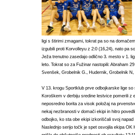
ligi s štirimi zmagami, tokrat pa so na domačem 
izgubili proti Korvolleyu z 2:0 (16,24), nato pa 
Ježa trenutno zasedajo odlično 3. mesto v 1. lig
leto. Tokrat so za Fužinar nastopili: Abraham 29
Svenšek, Grobelnik G., Hudernik, Grobelnik N,
V 13. krogu Sportklub prve odbojkarske lige so
Koroškem v derbiju sredine lestvice pomerili z 
neposredno borita za visok položaj na prvenstveni l
nekaj nezbranosti v domači ekipi in hitro povedli
odbojko, ko sta obe ekipi izkoriščali svoj napad 
Naslednjo serijo točk je spet osvojila ekipa OK H
prišla do občutnejše prednosti ob rezultatu 17:11