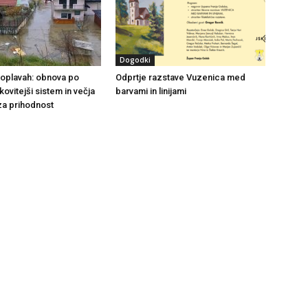
Dogodki
 poplavah: obnova po
Odprtje razstave Vuzenica med
nkovitejši sistem in večja
barvami in linijami
za prihodnost