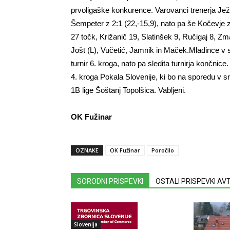
prvoligaške konkurence. Varovanci trenerja Jež
Šempeter z 2:1 (22,-15,9), nato pa še Kočevje z
27 točk, Križanič 19, Slatinšek 9, Ručigaj 8, Zm
Jošt (L), Vučetić, Jamnik in Maček.Mladince v 
turnir 6. kroga, nato pa sledita turnirja končni
4. kroga Pokala Slovenije, ki bo na sporedu v s
1B lige Šoštanj Topolšica. Vabljeni.
OK Fužinar
OZNAKE
OK Fužinar
Poročilo
SORODNI PRISPEVKI
OSTALI PRISPEVKI A
Slovenija