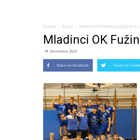
Domov
Razno
Mladinci OK Fužinar podaljšali niz
Mladinci OK Fužin
18. decembra, 2023
Share on Facebook
Tweet on Twitt