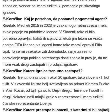
zaposlen, vendar pa imam tudi tri, ki pomagajo pri skavtingu
igralcev.
E-Koroška: Kaj je potrebno, da postaneš nogometni agent?
Kiselak
: Med leti 2015 in 2023 je vsaka nogometna zveza imela
svoje pogoje za pridobitev licence. V Sloveniji tako ni bilo
potrebno opravljati kakšnih izpitov. Z letošnjim letom se vrača
enotna FIFA licenca, vsi agenti bomo tako morali opraviti Fifin
izpit. To se mi vsekakor zdi dobrodošlo, saj je za resno
opravljanje tega poklica potrebnega dosti znanja in prav je, da ne
more vsak drugi zastopati in prodajati igralcev.
E-Koroška: Katere igralce trenutno zastopaš?
Kiselak
: Trenutno zastopam okoli 20 igralcev, tako slovenskih kot
tujih. V slovenski ligi sta bolj uveljavljena na primer Klemen Pucko
in Alen Kozar, od tujih pa so tu Dejvi Bregu, Terrence Tisdell in
drugi. Nekateri naši mlajši igrajo v reprezentanci, imam tudi tri
članske reprezentante Liberije.
E-Koroška: Katere prestope bi omenil, s katerimi si bil najbolj