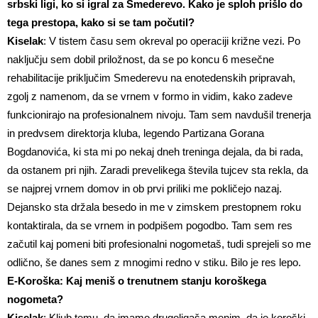
srbski ligi, ko si igral za Smederevo. Kako je sploh prišlo do
tega prestopa, kako si se tam počutil?
Kiselak
: V tistem času sem okreval po operaciji križne vezi. Po
naključju sem dobil priložnost, da se po koncu 6 mesečne
rehabilitacije priključim Smederevu na enotedenskih pripravah,
zgolj z namenom, da se vrnem v formo in vidim, kako zadeve
funkcionirajo na profesionalnem nivoju. Tam sem navdušil trenerja
in predvsem direktorja kluba, legendo Partizana Gorana
Bogdanovića, ki sta mi po nekaj dneh treninga dejala, da bi rada,
da ostanem pri njih. Zaradi prevelikega števila tujcev sta rekla, da
se najprej vrnem domov in ob prvi priliki me pokličejo nazaj.
Dejansko sta držala besedo in me v zimskem prestopnem roku
kontaktirala, da se vrnem in podpišem pogodbo. Tam sem res
začutil kaj pomeni biti profesionalni nogometaš, tudi sprejeli so me
odlično, še danes sem z mnogimi redno v stiku. Bilo je res lepo.
E-Koroška: Kaj meniš o trenutnem stanju koroškega
nogometa?
Kiselak
: Kljub temu, da imamo drugoligaša menim, da je koroški