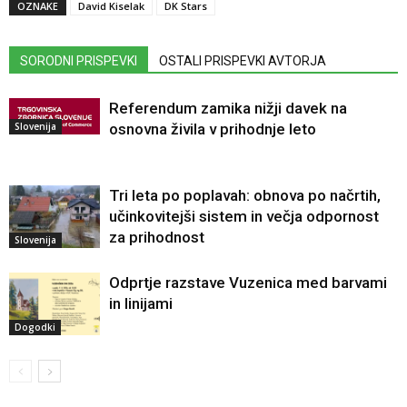
OZNAKE
David Kiselak
DK Stars
SORODNI PRISPEVKI
OSTALI PRISPEVKI AVTORJA
Referendum zamika nižji davek na
Slovenija
osnovna živila v prihodnje leto
Tri leta po poplavah: obnova po načrtih,
učinkovitejši sistem in večja odpornost
za prihodnost
Slovenija
Odprtje razstave Vuzenica med barvami
in linijami
Dogodki