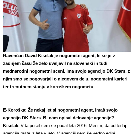
Ravenčan David Kiselak je nogometni agent, ki se je v
zadnjem času že zelo uveljavil na slovenski in tudi
mednarodni nogometni sceni. Ima svojo agencijo DK Stars, z
njim smo se pogovarjali o njegovem delu, nogometni karieri
ter trenutnem stanju v koroškem nogometu.
E-Koroška: Že nekaj let si nogometni agent, imaš svojo
agencijo DK Stars. Bi nam opisal delovanje agencije?
Kiselak
: V ta posel sem se podal leta 2016. Menim, da od tedaj
agencija raste iz leta v leto. V agenciji sem še vedno edini