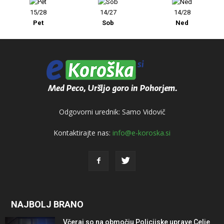
15/28
14/27
14/28
Pet
Sob
Ned
Odgovorni urednik: Samo Vidovič
Kontaktirajte nas:
info@e-koroska.si
NAJBOLJ BRANO
Včeraj so na območju Policijske uprave Celje