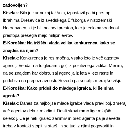
zadovoljen?
Kiselak
: Bilo je kar nekaj takšnih, izpostavil pa bi prestop
Ibrahima Dreševića iz švedskega Elfsborga v nizozemski
Heerenveen, ki je bil moj prvi prestop, kjer je celotna vrednost
prestopa presegla mejo milijon evrov.
E-Koroška: Na tržišču vlada velika konkurenca, kako se
znajdeš na njem?
Kiselak
: Konkurenca je res močna, vsako leto je več agentov
agencij. Vendar na to gledam zgolj iz pozitivnega vidika. Menim,
da se znajdem kar dobro, saj agencija iz leta v leto raste in
pridobiva na prepoznavnosti. Seveda pa so cilji zmeraj še višji.
E-Koroška: Kako prideš do mladega igralca, ki še nima
agenta?
Kiselak
: Danes za najboljše mlade igralce vlada pravi boj, zmeraj
več agentov dela z mladimi. Dosti skavtiramo lige mlajših
selekcij. Če je nek igralec zanimiv in brez agenta pa je seveda
treba v kontakt stopiti s starši in se tudi z njimi pogovoriti in