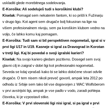
uskladiti glede morebitnega sodelovanja.
E-Koroška: Ali sodeluješ tudi s koroškimi klubi?
Kiselak
: Pomagal sem nekaterim fantom, ki so prišli k Fužinarju
v drugo ligo. Kot agent sem drugače bolj fokusiran na lige na
višem profesionalnem nivoju, sem pa koroškim klubom vedno na
voljo, če lahko komu kaj pomagam.
E-Koroška: Tudi sam si bil perspektiven nogometaš, igral si v
prvi ligi U17 in U19. Kasneje si igral za Dravograd in Korotan
v tretji ligi. Kaj bi povedal o svoji igralski karieri?
Kiselak
: Na svojo kariero gledam pozitivno. Dosegel sem svoj
glavni cilj in zaigral v dobri ligi kot profesionalni nogometaš.
Seveda se kdaj vprašaš kako bi se lahko določene stvari odvile
drugače. O tem nisem nikoli preveč govoril, ampak leta 2012 po
odhodu iz Srbije sem tako bil vse dogovorjen z WAC Wolfsberom
v prvi avstrijski ligi, ampak je vse padlo v vodo, zaradi pohlepa
človeka, ki je vzpostavil stike.
E-Koroška: V prvi slovenski ligi nisi igral, si pa igral v prvi