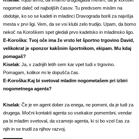
nogomet daleč od najboljših časov. Tu predvsem mislim na
obdobje, ko so se kadeti in mladinci Dravograda borili za najvišja
mesta v prvi ligi. Vem, da se vsi klubi zelo trudijo. Upam, da bomo
nekoč na Koroškem spet gledali prvo kadetsko in mladinsko ligo.
E-Koroška: Tvoj oče ima že vrsto let športno trgovino David,
velikokrat je sponzor kakšnim športnikom, ekipam. Mu kdaj
pomagaš?
Kiselak
: Ja, v zadnjih letih sem kar vpet tudi v trgovino.
Pomagam, kolikor mi le dopušča čas.
E-Koroška:Kaj bi svetoval mladim nogometašem pri izbiri
nogometnega agenta?
Kiselak
: Če je en agent dober za enega, ne pomeni, da je tudi za
drugega. Močni kontakti agenta so vsekakor pomembni, vendar
pa bi mladim svetoval, da vzamejo agenta, ki si bo vzel čas za
njih in se trudil za njihov razvoj.