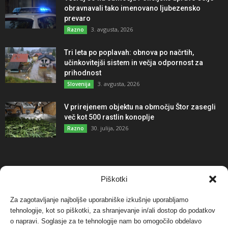
obravnavali tako imenovano ljubezensko
prevaro
3. avgusta, 2026
Razno
Tri leta po poplavah: obnova po načrtih,
učinkovitejši sistem in večja odpornost za
prihodnost
3. avgusta, 2026
Slovenija
V prirejenem objektu na območju Štor zasegli
več kot 500 rastlin konoplje
30. julija, 2026
Razno
NAJBOLJ KOMENTIRANO
Piškotki
Za zagotavljanje najboljše uporabniške izkušnje uporabljamo
Protest proti vetrnim elektrarnam na Ojstrici, v
tehnologije, kot so piškotki, za shranjevanje in/ali dostop do podatkov
svetu pa vedno bolj...
o napravi. Soglasje za te tehnologije nam bo omogočilo obdelavo
12. maja, 2017
Dogodki