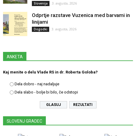
3. avgusta, 2026
Slovenija
Odprtje razstave Vuzenica med barvami in
linijami
3. avgusta, 2026
Dogodki
ANKETA
Kaj menite o delu Vlade RS in dr. Roberta Goloba?
Dela dobro - naj nadaljuje
Dela slabo - bolje bi bilo, če odstopi
REZULTATI
SLOVENJ GRADEC