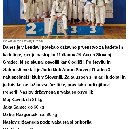
Vir: JK Acron Slovenj Gradec
Danes je v Lendavi potekalo državno prvenstvo za kadete in
kadetinje, kjer je nastopilo 11 članov JK Acron Slovenj
Gradec, ki so skupaj osvojili kar 6 odličij. Po številu in
žlahnosti medalj je Judo klub Acron Slovenj Gradec 3.
najuspešnejši klub v Sloveniji. Za ta uspeh si mladi judoisti in
judoistke zaslužijo vse čestitke, prav tako tudi njihovi
trenerji.
Naslov državnega prvaka so osvojili:
Maj Kavnik
do 81 kg
Jaka Samec
do 60 kg
Ožbej Razgoršek
nad 90 kg
Naslov državnega podprvaka sta si priborila: