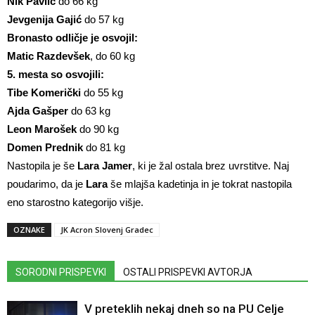
Nik Pavlič
do 66 kg
Jevgenija Gajić
do 57 kg
Bronasto odličje je osvojil:
Matic Razdevšek
, do 60 kg
5. mesta so osvojili:
Tibe Komerički
do 55 kg
Ajda Gašper
do 63 kg
Leon Marošek
do 90 kg
Domen Prednik
do 81 kg
Nastopila je še
Lara Jamer
, ki je žal ostala brez uvrstitve. Naj
poudarimo, da je
Lara
še mlajša kadetinja in je tokrat nastopila
eno starostno kategorijo višje.
OZNAKE
JK Acron Slovenj Gradec
SORODNI PRISPEVKI
OSTALI PRISPEVKI AVTORJA
V preteklih nekaj dneh so na PU Celje