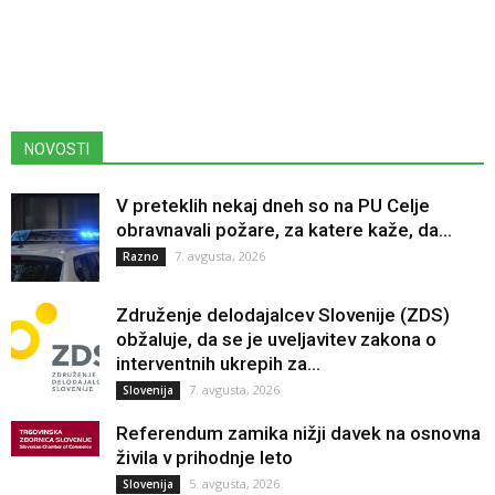
NOVOSTI
V preteklih nekaj dneh so na PU Celje
obravnavali požare, za katere kaže, da...
7. avgusta, 2026
Razno
Združenje delodajalcev Slovenije (ZDS)
obžaluje, da se je uveljavitev zakona o
interventnih ukrepih za...
7. avgusta, 2026
Slovenija
Referendum zamika nižji davek na osnovna
živila v prihodnje leto
5. avgusta, 2026
Slovenija