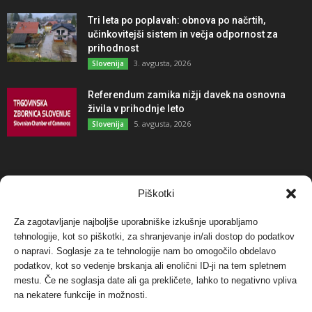
Tri leta po poplavah: obnova po načrtih,
učinkovitejši sistem in večja odpornost za
prihodnost
3. avgusta, 2026
Slovenija
Referendum zamika nižji davek na osnovna
živila v prihodnje leto
5. avgusta, 2026
Slovenija
NAJBOLJ KOMENTIRANO
Piškotki
Za zagotavljanje najboljše uporabniške izkušnje uporabljamo
Protest proti vetrnim elektrarnam na Ojstrici, v
tehnologije, kot so piškotki, za shranjevanje in/ali dostop do podatkov
svetu pa vedno bolj...
o napravi. Soglasje za te tehnologije nam bo omogočilo obdelavo
12. maja, 2017
Dogodki
podatkov, kot so vedenje brskanja ali enolični ID-ji na tem spletnem
mestu. Če ne soglasja date ali ga prekličete, lahko to negativno vpliva
Tožilstvo v Celovcu v korist elektrarnam
na nekatere funkcije in možnosti.
Verbund