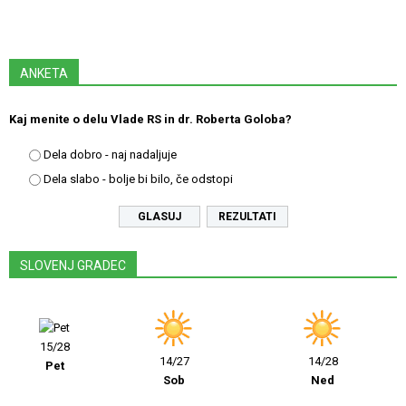
ANKETA
Kaj menite o delu Vlade RS in dr. Roberta Goloba?
Dela dobro - naj nadaljuje
Dela slabo - bolje bi bilo, če odstopi
REZULTATI
SLOVENJ GRADEC
15/28
14/27
14/28
Pet
Sob
Ned