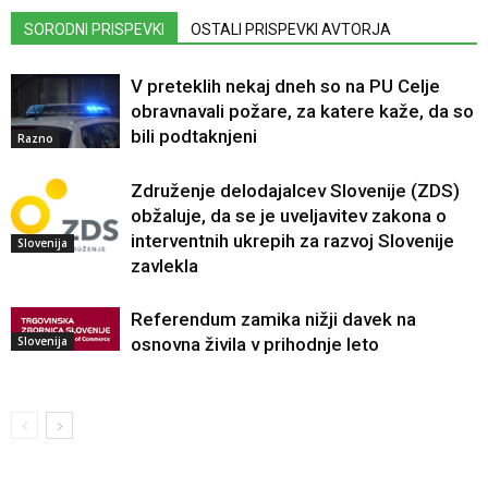
SORODNI PRISPEVKI
OSTALI PRISPEVKI AVTORJA
V preteklih nekaj dneh so na PU Celje
obravnavali požare, za katere kaže, da so
bili podtaknjeni
Razno
Združenje delodajalcev Slovenije (ZDS)
obžaluje, da se je uveljavitev zakona o
interventnih ukrepih za razvoj Slovenije
Slovenija
zavlekla
Referendum zamika nižji davek na
Slovenija
osnovna živila v prihodnje leto