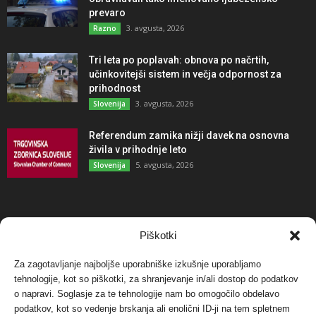
prevaro
3. avgusta, 2026
Razno
Tri leta po poplavah: obnova po načrtih,
učinkovitejši sistem in večja odpornost za
prihodnost
3. avgusta, 2026
Slovenija
Referendum zamika nižji davek na osnovna
živila v prihodnje leto
5. avgusta, 2026
Slovenija
NAJBOLJ KOMENTIRANO
Piškotki
Za zagotavljanje najboljše uporabniške izkušnje uporabljamo
Protest proti vetrnim elektrarnam na Ojstrici, v
svetu pa vedno bolj...
tehnologije, kot so piškotki, za shranjevanje in/ali dostop do podatkov
o napravi. Soglasje za te tehnologije nam bo omogočilo obdelavo
12. maja, 2017
Dogodki
podatkov, kot so vedenje brskanja ali enolični ID-ji na tem spletnem