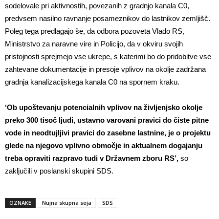
sodelovale pri aktivnostih, povezanih z gradnjo kanala C0,
predvsem nasilno ravnanje posameznikov do lastnikov zemljišč.
Poleg tega predlagajo še, da odbora pozoveta Vlado RS,
Ministrstvo za naravne vire in Policijo, da v okviru svojih
pristojnosti sprejmejo vse ukrepe, s katerimi bo do pridobitve vse
zahtevane dokumentacije in presoje vplivov na okolje zadržana
gradnja kanalizacijskega kanala C0 na spornem kraku.
‘Ob upoštevanju potencialnih vplivov na življenjsko okolje
preko 300 tisoč ljudi, ustavno varovani pravici do čiste pitne
vode in neodtujljivi pravici do zasebne lastnine, je o projektu
glede na njegovo vplivno območje in aktualnem dogajanju
treba opraviti razpravo tudi v Državnem zboru RS’,
so
zaključili v poslanski skupini SDS.
OZNAKE
Nujna skupna seja
SDS