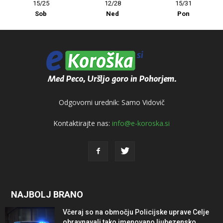
15/25
12/28
15/31
Sob
Ned
Pon
Odgovorni urednik: Samo Vidovič
Kontaktirajte nas:
info@e-koroska.si
NAJBOLJ BRANO
Včeraj so na območju Policijske uprave Celje
obravnavali tako imenovano ljubezensko