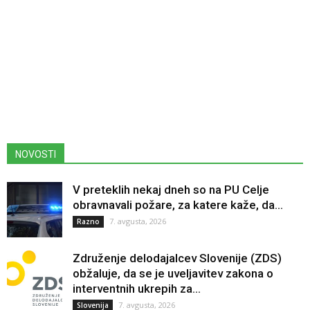
NOVOSTI
V preteklih nekaj dneh so na PU Celje
obravnavali požare, za katere kaže, da...
7. avgusta, 2026
Razno
Združenje delodajalcev Slovenije (ZDS)
obžaluje, da se je uveljavitev zakona o
interventnih ukrepih za...
7. avgusta, 2026
Slovenija