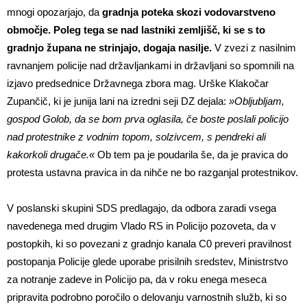
mnogi opozarjajo, da
gradnja poteka skozi vodovarstveno
območje. Poleg tega se nad lastniki zemljišč, ki se s to
gradnjo župana ne strinjajo, dogaja nasilje.
V zvezi z nasilnim
ravnanjem policije nad državljankami in državljani so spomnili na
izjavo predsednice Državnega zbora mag. Urške Klakočar
Zupančič, ki je junija lani na izredni seji DZ dejala:
»Obljubljam,
gospod Golob, da se bom prva oglasila, če boste poslali policijo
nad protestnike z vodnim topom, solzivcem, s pendreki ali
kakorkoli drugače.«
Ob tem pa je poudarila še, da je pravica do
protesta ustavna pravica in da nihče ne bo razganjal protestnikov.
V poslanski skupini SDS predlagajo, da odbora zaradi vsega
navedenega med drugim Vlado RS in Policijo pozoveta, da v
postopkih, ki so povezani z gradnjo kanala C0 preveri pravilnost
postopanja Policije glede uporabe prisilnih sredstev, Ministrstvo
za notranje zadeve in Policijo pa, da v roku enega meseca
pripravita podrobno poročilo o delovanju varnostnih služb, ki so