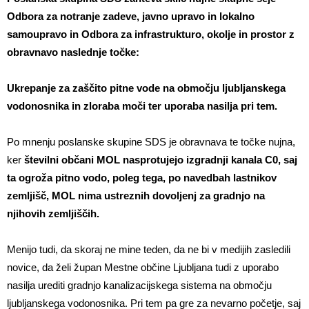
Odbora za notranje zadeve, javno upravo in lokalno
samoupravo in Odbora za infrastrukturo, okolje in prostor z
obravnavo naslednje točke:
Ukrepanje za zaščito pitne vode na območju ljubljanskega
vodonosnika in zloraba moči ter uporaba nasilja pri tem.
Po mnenju poslanske skupine SDS je obravnava te točke nujna,
ker
številni občani MOL nasprotujejo izgradnji kanala C0, saj
ta ogroža pitno vodo, poleg tega, po navedbah lastnikov
zemljišč, MOL nima ustreznih dovoljenj za gradnjo na
njihovih zemljiščih.
Menijo tudi, da skoraj ne mine teden, da ne bi v medijih zasledili
novice, da želi župan Mestne občine Ljubljana tudi z uporabo
nasilja urediti gradnjo kanalizacijskega sistema na območju
ljubljanskega vodonosnika. Pri tem pa gre za nevarno početje, saj