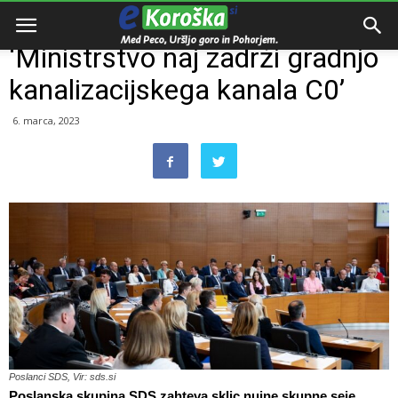
Domov
Razno
‘Ministrstvo naj zadrži gradnjo
kanalizacijskega kanala C0’
6. marca, 2023
Poslanci SDS, Vir: sds.si
Poslanska skupina SDS zahteva sklic nujne skupne seje