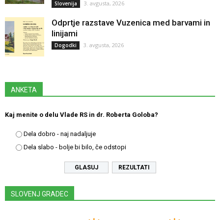
3. avgusta, 2026
Slovenija
Odprtje razstave Vuzenica med barvami in
linijami
3. avgusta, 2026
Dogodki
ANKETA
Kaj menite o delu Vlade RS in dr. Roberta Goloba?
Dela dobro - naj nadaljuje
Dela slabo - bolje bi bilo, če odstopi
REZULTATI
SLOVENJ GRADEC