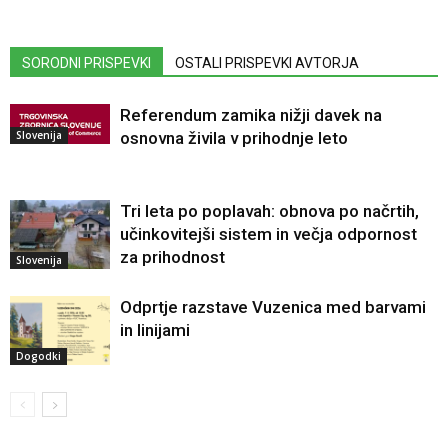
SORODNI PRISPEVKI
OSTALI PRISPEVKI AVTORJA
Referendum zamika nižji davek na
Slovenija
osnovna živila v prihodnje leto
Tri leta po poplavah: obnova po načrtih,
učinkovitejši sistem in večja odpornost
za prihodnost
Slovenija
Odprtje razstave Vuzenica med barvami
in linijami
Dogodki