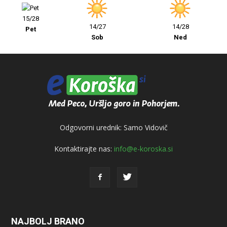
15/28
14/27
14/28
Pet
Sob
Ned
Odgovorni urednik: Samo Vidovič
Kontaktirajte nas:
info@e-koroska.si
NAJBOLJ BRANO