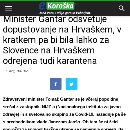
Domov
Slovenija
Minister Gantar odsvetuje
dopustovanje na Hrvaškem, v
kratkem pa bi bila lahko za
Slovence na Hrvaškem
odrejena tudi karantena
18. avgusta, 2020
Zdravstveni minister Tomaž Gantar se je včeraj popoldne
srečal z zastopniki NIJZ-a (Nacionalnega inštituta za javno
zdravje) in s svetovalno skupino za Covid-19, nazadnje pa še
s predsednikom vlade Janezom Janšo. Ob tem še ni želel
sporočiti za javnost kakšne ukrepe se namerava sprejeti, da