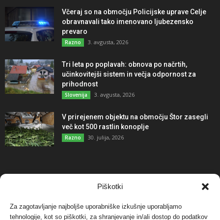
Včeraj so na območju Policijske uprave Celje
obravnavali tako imenovano ljubezensko
prevaro
3. avgusta, 2026
Razno
Tri leta po poplavah: obnova po načrtih,
učinkovitejši sistem in večja odpornost za
prihodnost
3. avgusta, 2026
Slovenija
V prirejenem objektu na območju Štor zasegli
več kot 500 rastlin konoplje
30. julija, 2026
Razno
NAJBOLJ KOMENTIRANO
Piškotki
Za zagotavljanje najboljše uporabniške izkušnje uporabljamo
Protest proti vetrnim elektrarnam na Ojstrici, v
tehnologije, kot so piškotki, za shranjevanje in/ali dostop do podatkov
svetu pa vedno bolj...