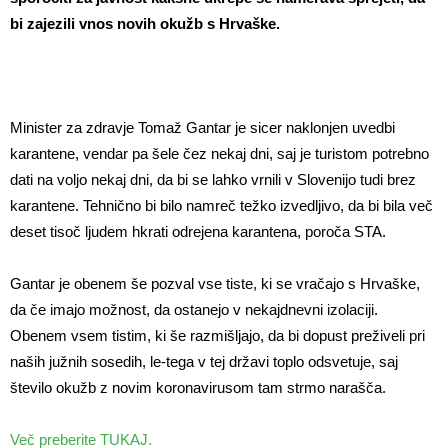
bi zajezili vnos novih okužb s Hrvaške.
Minister za zdravje Tomaž Gantar je sicer naklonjen uvedbi
karantene, vendar pa šele čez nekaj dni, saj je turistom potrebno
dati na voljo nekaj dni, da bi se lahko vrnili v Slovenijo tudi brez
karantene. Tehnično bi bilo namreč težko izvedljivo, da bi bila več
deset tisoč ljudem hkrati odrejena karantena, poroča STA.
Gantar je obenem še pozval vse tiste, ki se vračajo s Hrvaške,
da če imajo možnost, da ostanejo v nekajdnevni izolaciji.
Obenem vsem tistim, ki še razmišljajo, da bi dopust preživeli pri
naših južnih sosedih, le-tega v tej državi toplo odsvetuje, saj
število okužb z novim koronavirusom tam strmo narašča.
Več preberite TUKAJ.