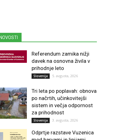
NOVOSTI
Referendum zamika nižji
davek na osnovna živila v
prihodnje leto
5. avgusta, 2026
Slovenija
Tri leta po poplavah: obnova
po načrtih, učinkovitejši
sistem in večja odpornost
za prihodnost
3. avgusta, 2026
Slovenija
Odprtje razstave Vuzenica
med barvami in linijami