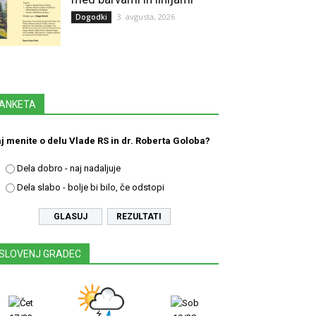
3. avgusta, 2026
Dogodki
ANKETA
j menite o delu Vlade RS in dr. Roberta Goloba?
Dela dobro - naj nadaljuje
Dela slabo - bolje bi bilo, če odstopi
REZULTATI
SLOVENJ GRADEC