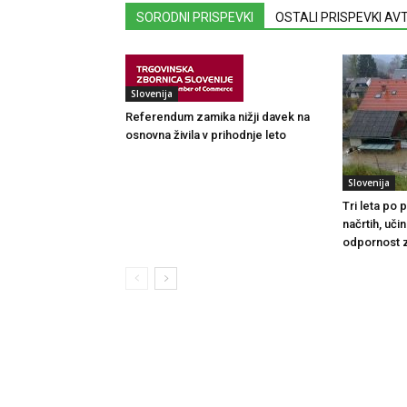
SORODNI PRISPEVKI
OSTALI PRISPEVKI A
Slovenija
Referendum zamika nižji davek na
osnovna živila v prihodnje leto
Slovenija
Tri leta po
načrtih, uči
odpornost 