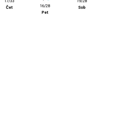
17/33
19/28
16/28
Čet
Sob
Pet