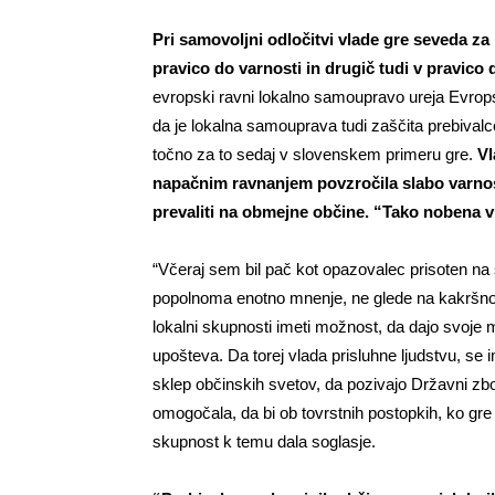
Pri samovoljni odločitvi vlade gre seveda za
pravico do varnosti in drugič tudi v pravico
evropski ravni lokalno samoupravo ureja Evrops
da je lokalna samouprava tudi zaščita prebivalc
točno za to sedaj v slovenskem primeru gre.
Vl
napačnim ravnanjem povzročila slabo varnos
prevaliti na obmejne občine. “Tako nobena vl
“Včeraj sem bil pač kot opazovalec prisoten na s
popolnoma enotno mnenje, ne glede na kakršnokoli
lokalni skupnosti imeti možnost, da dajo svoje m
upošteva. Da torej vlada prisluhne ljudstvu, se i
sklep občinskih svetov, da pozivajo Državni z
omogočala, da bi ob tovrstnih postopkih, ko gre 
skupnost k temu dala soglasje.