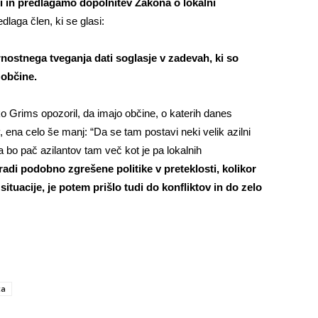
i in predlagamo dopolnitev Zakona o lokalni
aga člen, ki se glasi:
nostnega tveganja dati soglasje v zadevah, ki so
 občine.
 Grims opozoril, da imajo občine, o katerih danes
 ena celo še manj: “Da se tam postavi neki velik azilni
a bo pač azilantov tam več kot je pa lokalnih
radi podobno zgrešene politike v preteklosti, kolikor
situacije, je potem prišlo tudi do konfliktov in do zelo
ca