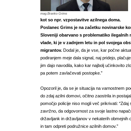
mag.Branko Grims
kot so npr. vzpostavitve azilnega doma.
Poslanec Grims je na začetku novinarske kon
Sloveniji obarvano s problematiko ilegalni
vlade, ki je v zadnjem letu in pol svojega obs
migrantov.
Dodal je, da je vse, kar počne aktua
podiranjem meje dala signal, naj pridejo, plačuje
jim dajo navodila, kako kar najbolj učinkovito zl
pa potem zavlačevati postopke.”
Opozoril je, da se je situacija na varnostnem podr
do zdaj azilni domovi, očitno zaostrila in postaj
pomočjo policije niso mogli več prikrivati: “Zdaj 
zavržno, da odgovornost za svoje lastno napač
državljank in državljanov v nekaterih obmejnih 
in tam odpreti podružnice azilnih domov.”