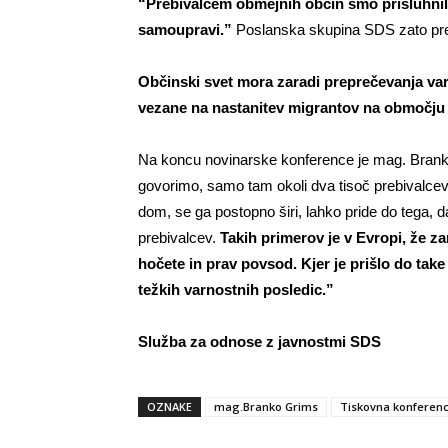
“Prebivalcem obmejnih občin smo prisluhnil
samoupravi.”
Poslanska skupina SDS zato predl
Občinski svet mora zaradi preprečevanja var
vezane na nastanitev migrantov na območju
Na koncu novinarske konference je mag. Branko
govorimo, samo tam okoli dva tisoč prebivalcev,
dom, se ga postopno širi, lahko pride do tega, d
prebivalcev.
Takih primerov je v Evropi, že za
hočete in prav povsod. Kjer je prišlo do take 
težkih varnostnih posledic.”
Služba za odnose z javnostmi SDS
OZNAKE
mag.Branko Grims
Tiskovna konferen