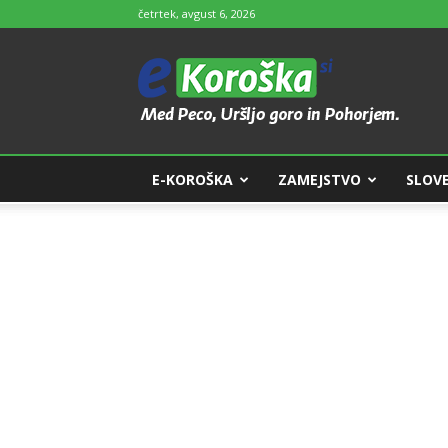
četrtek, avgust 6, 2026
e-
Koroška
E-KOROŠKA
ZAMEJSTVO
SLOVE