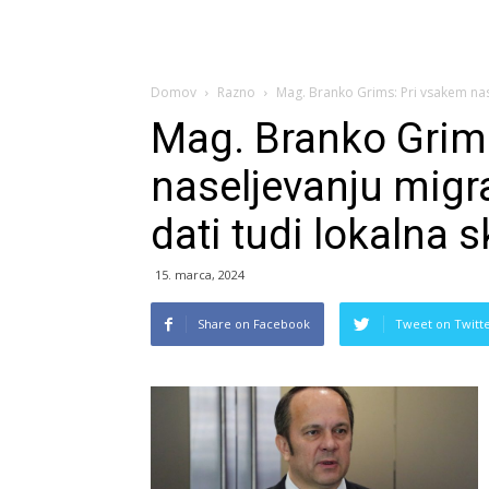
Domov
Razno
Mag. Branko Grims: Pri vsakem nase
Mag. Branko Grim
naseljevanju migr
dati tudi lokalna 
15. marca, 2024
Share on Facebook
Tweet on Twitt