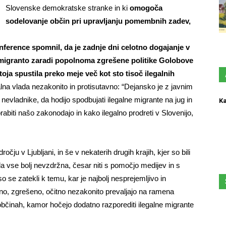
Slovenske demokratske stranke in ki
omogoča
sodelovanje občin pri upravljanju pomembnih zadev,
ference spomnil, da je zadnje dni celotno dogajanje v
h migranto zaradi popolnoma zgrešene politike Golobove
toja spustila preko meje več kot sto tisoč ilegalnih
lna vlada nezakonito in protisutavno: “Dejansko je z javnim
 nevladnike, da hodijo spodbujati ilegalne migrante na jug in
Ka
orabiti našo zakonodajo in kako ilegalno prodreti v Slovenijo,
očju v Ljubljani, in še v nekaterih drugih krajih, kjer so bili
ala vse bolj nevzdržna, česar niti s pomočjo medijev in s
so se zatekli k temu, kar je najbolj nesprejemljivo in
no, zgrešeno, očitno nezakonito prevaljajo na ramena
občinah, kamor hočejo dodatno razporediti ilegalne migrante