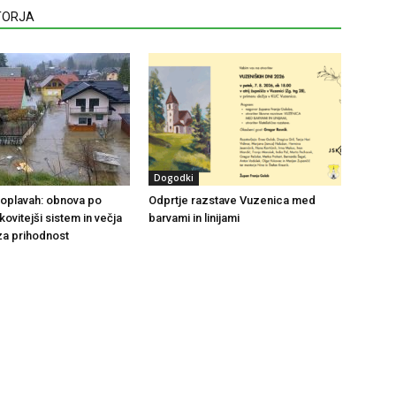
VTORJA
Dogodki
 poplavah: obnova po
Odprtje razstave Vuzenica med
nkovitejši sistem in večja
barvami in linijami
za prihodnost