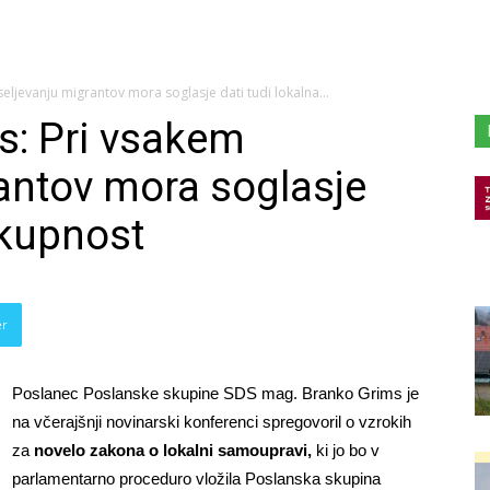
ljevanju migrantov mora soglasje dati tudi lokalna...
s: Pri vsakem
antov mora soglasje
skupnost
er
Poslanec Poslanske skupine SDS mag. Branko Grims je
na včerajšnji novinarski konferenci spregovoril o vzrokih
za
novelo zakona o lokalni samoupravi,
ki jo bo v
parlamentarno proceduro vložila Poslanska skupina