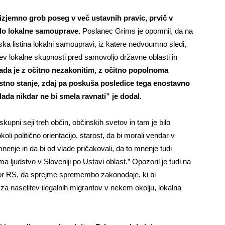
 izjemno grob poseg v več ustavnih pravic, prvič v
 do lokalne samouprave.
Poslanec Grims je opomnil, da na
ka listina lokalni samoupravi, iz katere nedvoumno sledi,
ev lokalne skupnosti pred samovoljo državne oblasti in
ada je z očitno nezakonitim, z očitno popolnoma
tno stanje, zdaj pa poskuša posledice tega enostavno
ada nikdar ne bi smela ravnati” je dodal.
kupni seji treh občin, občinskih svetov in tam je bilo
 politično orientacijo, starost, da bi morali vendar v
nenje in da bi od vlade pričakovali, da to mnenje tudi
ma ljudstvo v Sloveniji po Ustavi oblast.” Opozoril je tudi na
bor RS, da sprejme spremembo zakonodaje, ki bi
za naselitev ilegalnih migrantov v nekem okolju, lokalna