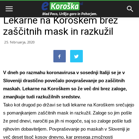
Domov
Zanimivosti
Lekarne na Koroškem brez
zaščitnih mask in razkužil
25. februarja, 2020
V dneh po razmahu koronavirusa v sosednji Italiji se je v
Sloveniji drastično povečalo povpraševanje po zaščitnih
maskah. Lekarne na Koroškem so že več dni brez zaloge,
zmanjkuje tudi razkužilnih sredstev.
Tako kot drugod po državi se tudi lekarne na Koroškem srečujejo
s pomanjkanjem zaščitnih mask in razkužil. Zaloge so jim pošle
že pred dnevi, naročiti pa jih ni mogoče, saj so zaloge pošle tudi
njihovim dobaviteljem. Povpraševanje po maskah v Sloveniji je
več deset tisoč kosov dnevno, kar presega zmožnosti