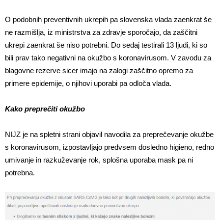
O podobnih preventivnih ukrepih pa slovenska vlada zaenkrat še
ne razmišlja, iz ministrstva za zdravje sporočajo, da zaščitni
ukrepi zaenkrat še niso potrebni. Do sedaj testirali 13 ljudi, ki so
bili prav tako negativni na okužbo s koronavirusom. V zavodu za
blagovne rezerve sicer imajo na zalogi zaščitno opremo za
primere epidemije, o njihovi uporabi pa odloča vlada.
Kako preprečiti okužbo
NIJZ je na spletni strani objavil navodila za preprečevanje okužbe
s koronavirusom, izpostavljajo predvsem dosledno higieno, redno
umivanje in razkuževanje rok, splošna uporaba mask pa ni
potrebna.