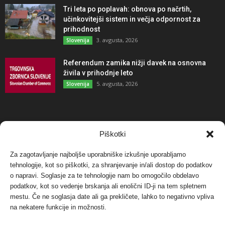
Tri leta po poplavah: obnova po načrtih,
učinkovitejši sistem in večja odpornost za
prihodnost
3. avgusta, 2026
Slovenija
Referendum zamika nižji davek na osnovna
živila v prihodnje leto
5. avgusta, 2026
Slovenija
NAJBOLJ KOMENTIRANO
Piškotki
Za zagotavljanje najboljše uporabniške izkušnje uporabljamo
Protest proti vetrnim elektrarnam na Ojstrici, v
svetu pa vedno bolj...
tehnologije, kot so piškotki, za shranjevanje in/ali dostop do podatkov
o napravi. Soglasje za te tehnologije nam bo omogočilo obdelavo
12. maja, 2017
Dogodki
podatkov, kot so vedenje brskanja ali enolični ID-ji na tem spletnem
mestu. Če ne soglasja date ali ga prekličete, lahko to negativno vpliva
Tožilstvo v Celovcu v korist elektrarnam
na nekatere funkcije in možnosti.
Verbund
29. januarja, 2018
Dogodki