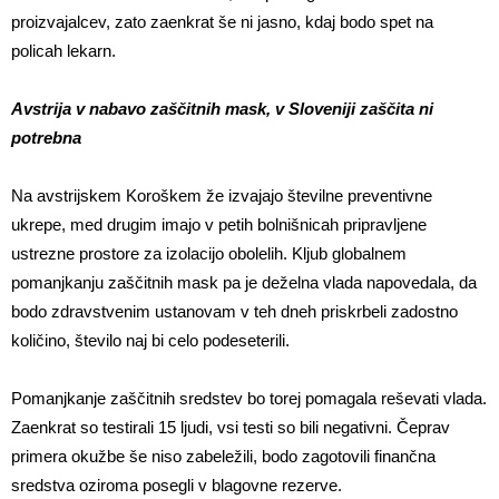
proizvajalcev, zato zaenkrat še ni jasno, kdaj bodo spet na
policah lekarn.
Avstrija v nabavo zaščitnih mask, v Sloveniji zaščita ni
potrebna
Na avstrijskem Koroškem že izvajajo številne preventivne
ukrepe, med drugim imajo v petih bolnišnicah pripravljene
ustrezne prostore za izolacijo obolelih. Kljub globalnem
pomanjkanju zaščitnih mask pa je deželna vlada napovedala, da
bodo zdravstvenim ustanovam v teh dneh priskrbeli zadostno
količino, število naj bi celo podeseterili.
Pomanjkanje zaščitnih sredstev bo torej pomagala reševati vlada.
Zaenkrat so testirali 15 ljudi, vsi testi so bili negativni. Čeprav
primera okužbe še niso zabeležili, bodo zagotovili finančna
sredstva oziroma posegli v blagovne rezerve.