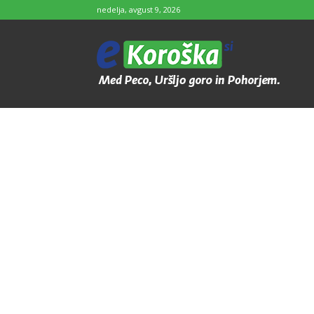
nedelja, avgust 9, 2026
e-
Koroška