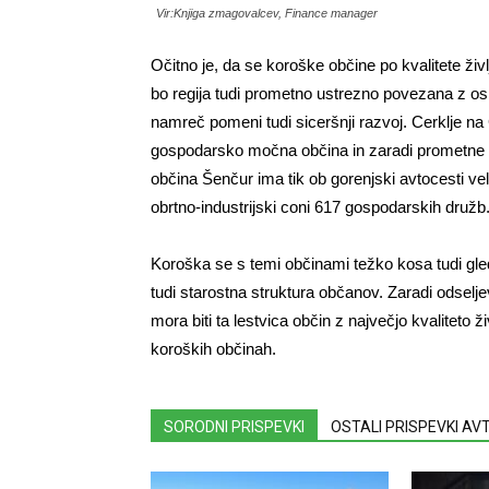
Vir:Knjiga zmagovalcev, Finance manager
Očitno je, da se koroške občine po kvalitete življ
bo regija tudi prometno ustrezno povezana z osre
namreč pomeni tudi siceršnji razvoj. Cerklje n
gospodarsko močna občina in zaradi prometne inf
občina Šenčur ima tik ob gorenjski avtocesti vel
obrtno-industrijski coni 617 gospodarskih družb
Koroška se s temi občinami težko kosa tudi glede
tudi starostna struktura občanov. Zaradi odseljev
mora biti ta lestvica občin z največjo kvaliteto ž
koroških občinah.
SORODNI PRISPEVKI
OSTALI PRISPEVKI A