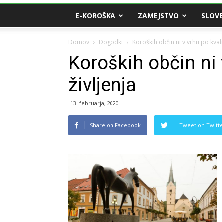
E-KOROŠKA
ZAMEJSTVO
SLOVE
Domov
Dogodki
Koroških občin ni v vrhu po kvalit
Koroških občin ni v
življenja
13. februarja, 2020
Share on Facebook
Tweet on Twitt