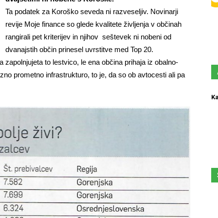
Ta podatek za Koroško seveda ni razveseljiv. Novinarji
revije Moje finance so glede kvalitete življenja v občinah
rangirali pet kriterijev in njihov seštevek ni nobeni od
dvanajstih občin prinesel uvrstitve med Top 20.
apolnjujeta to lestvico, le ena občina prihaja iz obalno-
zno prometno infrastrukturo, to je, da so ob avtocesti ali pa
Ka