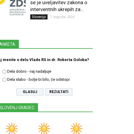
se je uveljavitev zakona o
interventnih ukrepih za...
7. avgusta, 2026
Slovenija
ANKETA
j menite o delu Vlade RS in dr. Roberta Goloba?
Dela dobro - naj nadaljuje
Dela slabo - bolje bi bilo, če odstopi
REZULTATI
SLOVENJ GRADEC