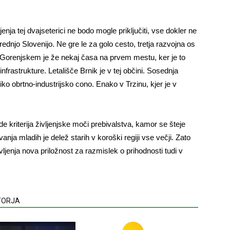
enja tej dvajseterici ne bodo mogle priključiti, vse dokler ne
dnjo Slovenijo. Ne gre le za golo cesto, tretja razvojna os
a Gorenjskem je že nekaj časa na prvem mestu, ker je to
rastrukture. Letališče Brnik je v tej občini. Sosednja
iko obrtno-industrijsko cono. Enako v Trzinu, kjer je v
.
 kriterija življenjske moči prebivalstva, kamor se šteje
anja mladih je delež starih v koroški regiji vse večji. Zato
ivljenja nova priložnost za razmislek o prihodnosti tudi v
VTORJA