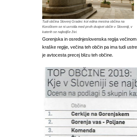
Tudi občina Slovenj Gradec kot edina mestna občina na
Koroškem se ni uvrstila med prvih dvajset občin v Sloveniji, v
katerih se najboljše živi.
Gorenjska in osrednjeslovenska regija večinoma z
kraške regije, večina teh občin pa ima tudi ustre
je avtocesta precej blizu teh občine.