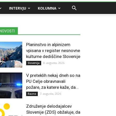
INTERVJU
KOLUMNA
NOVOSTI
Planinstvo in alpinizem
vpisana v register nesnovne
kulturne dediščine Slovenije
8. avgusta, 2026
Slovenija
V preteklih nekaj dneh so na
PU Celje obravnavali
požare, za katere kaže, da...
7. avgusta, 2026
Razno
Združenje delodajalcev
Slovenije (ZDS) obžaluje, da