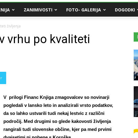
NIJA
ZANIMIVOSTI
FOTO- GALERIJA
DOGODKI
eti življenja
 vrhu po kvaliteti
er
V prilogi Financ Knjiga zmagovalcev so novinarji
pogledali v lansko leto in analizirali vrsto podatkov,
da so lahko ustvarili tudi nekaj lestvic z različni
področij. Med drugimi so glede kakovosti življenja
rangirali tudi slovenske občine, kjer pa med prvimi
dvajsetimi ni nobene s Koroške.