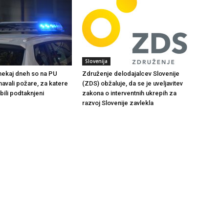
Slovenija
 nekaj dneh so na PU
Združenje delodajalcev Slovenije
navali požare, za katere
(ZDS) obžaluje, da se je uveljavitev
bili podtaknjeni
zakona o interventnih ukrepih za
razvoj Slovenije zavlekla