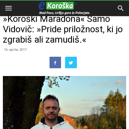
Domov
Intervju
»Koroški Maradona« Samo
Vidovič: »Pride priložnost, ki jo
zgrabiš ali zamudiš.«
16. aprila, 2017