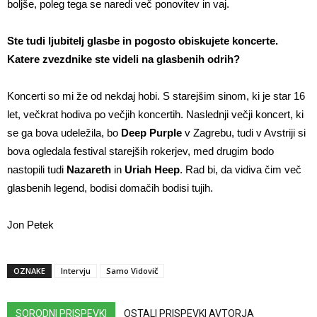
boljše, poleg tega se naredi več ponovitev in vaj.
Ste tudi ljubitelj glasbe in pogosto obiskujete koncerte.
Katere zvezdnike ste videli na glasbenih odrih?
Koncerti so mi že od nekdaj hobi. S starejšim sinom, ki je star 16
let, večkrat hodiva po večjih koncertih. Naslednji večji koncert, ki
se ga bova udeležila, bo
Deep Purple
v Zagrebu, tudi v Avstriji si
bova ogledala festival starejših rokerjev, med drugim bodo
nastopili tudi
Nazareth
in
Uriah Heep
. Rad bi, da vidiva čim več
glasbenih legend, bodisi domačih bodisi tujih.
Jon Petek
OZNAKE
Intervju
Samo Vidovič
SORODNI PRISPEVKI
OSTALI PRISPEVKI AVTORJA