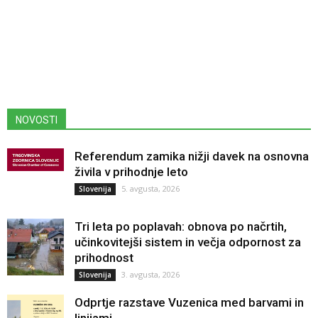
NOVOSTI
Referendum zamika nižji davek na osnovna
živila v prihodnje leto
5. avgusta, 2026
Slovenija
Tri leta po poplavah: obnova po načrtih,
učinkovitejši sistem in večja odpornost za
prihodnost
3. avgusta, 2026
Slovenija
Odprtje razstave Vuzenica med barvami in
linijami