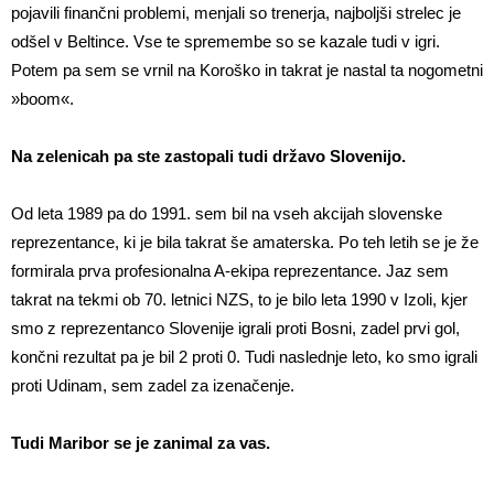
pojavili finančni problemi, menjali so trenerja, najboljši strelec je
odšel v Beltince. Vse te spremembe so se kazale tudi v igri.
Potem pa sem se vrnil na Koroško in takrat je nastal ta nogometni
»boom«.
Na zelenicah pa ste zastopali tudi državo Slovenijo.
Od leta 1989 pa do 1991. sem bil na vseh akcijah slovenske
reprezentance, ki je bila takrat še amaterska. Po teh letih se je že
formirala prva profesionalna A-ekipa reprezentance. Jaz sem
takrat na tekmi ob 70. letnici NZS, to je bilo leta 1990 v Izoli, kjer
smo z reprezentanco Slovenije igrali proti Bosni, zadel prvi gol,
končni rezultat pa je bil 2 proti 0. Tudi naslednje leto, ko smo igrali
proti Udinam, sem zadel za izenačenje.
Tudi Maribor se je zanimal za vas.