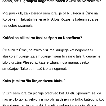
Samo, ste z igranjem nogometa začeli v Črni na Koroškem?
Moj prvi klub, za katerega sem igral, je bil NK Peca iz Črne na
Koroškem. Takratni trener je bil
Alojz Kozar
, s katerim sva se
res dobro razumela.
Kakšni so bili takrat časi za šport na Koroškem?
Če si bil iz Črne, na izbiro nisi imel drugega kot nogomet ali
alpsko smučanje. Za smučanje nisem bil ravno talent, čeprav je
bilo v družini
Plesec
, iz katere izhaja moja mama, veliko
smučarjev. Tako sem pač izbral nogomet.
Kako je takrat šlo črnjanskemu klubu?
V Črni sem igral za pionirje pred več kot 30 leti. Spomnim se, da
nas je bilo takrat veliko, nismo bili razdeljeni na toliko kategorij, kot
jih je danes, ko je za vsaki dve leti posebna kategorija. Bili so