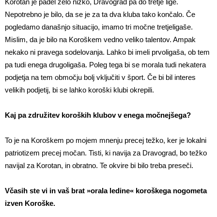
Korotan je padel zelo nizko, Dravograd pa do tretje lige.
Nepotrebno je bilo, da se je za ta dva kluba tako končalo. Če
pogledamo današnjo situacijo, imamo tri močne tretjeligaše.
Mislim, da je bilo na Koroškem vedno veliko talentov. Ampak
nekako ni pravega sodelovanja. Lahko bi imeli prvoligaša, ob tem
pa tudi enega drugoligaša. Poleg tega bi se morala tudi nekatera
podjetja na tem območju bolj vključiti v šport. Če bi bil interes
velikih podjetij, bi se lahko koroški klubi okrepili.
Kaj pa združitev koroških klubov v enega močnejšega?
To je na Koroškem po mojem mnenju precej težko, ker je lokalni
patriotizem precej močan. Tisti, ki navija za Dravograd, bo težko
navijal za Korotan, in obratno. Te okvire bi bilo treba preseči.
Včasih ste vi in vaš brat »orala ledine« koroškega nogometa
izven Koroške.