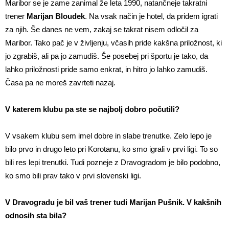
Maribor se je zame zanimal že leta 1990, natančneje takratni
trener
Marijan Bloudek
. Na vsak način je hotel, da pridem igrati
za njih. Še danes ne vem, zakaj se takrat nisem odločil za
Maribor. Tako pač je v življenju, včasih pride kakšna priložnost, ki
jo zgrabiš, ali pa jo zamudiš. Še posebej pri športu je tako, da
lahko priložnosti pride samo enkrat, in hitro jo lahko zamudiš.
Časa pa ne moreš zavrteti nazaj.
V katerem klubu pa ste se najbolj dobro počutili?
V vsakem klubu sem imel dobre in slabe trenutke. Zelo lepo je
bilo prvo in drugo leto pri Korotanu, ko smo igrali v prvi ligi. To so
bili res lepi trenutki. Tudi pozneje z Dravogradom je bilo podobno,
ko smo bili prav tako v prvi slovenski ligi.
V Dravogradu je bil vaš trener tudi Marijan Pušnik. V kakšnih
odnosih sta bila?