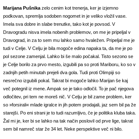
Marijana Pušnika
zelo cenim kot trenerja, ker je izjemno
podkovan, spremlja sodoben nogomet in je veliko vložil vase.
Imela sva dobre in slabe trenutke, tako kot je povsod. V
Dravogradu nisva imela nobenih problemov, on me je pripeljal v
Dravograd, in za to sem mu lahko samo hvaležen. Pripeljal me je
tudi v Celje. V Celju je bila mogoče edina napaka ta, da me je po
pol sezone zamenjal. Lahko bi še malo počakal. Tisto sezono se
je Celje borilo za prvo mesto, izgubili pa so proti Mariboru, ko so v
zadnjih petih minutah prejeli dva gola. Tudi proti Olimpiji so
nesrečno izgubili pokal. Takrat bi mogoče lahko Marijan še kaj
več potegnil iz mene. Ampak se je tako odločil. To je pač njegova
odločitev, pri tem ne moreš nič. V Celju je bil zame problem, ker
so »forsirali« mlade igralce in jih potem prodajali, jaz sem bil pa že
starejši. Po eni strani je to tudi razumljivo, če je politika kluba taka.
Žal mi je, ker bi se lahko na tak način poslovil od prve lige, takrat
sem bil namreč star že 34 let. Neke perspektive več ni bilo.