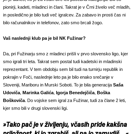
pionirji, kadeti, mladinci in člani. Takrat je v Črni živelo več mladih,
in posledično je bilo tudi več igralcev. Za zabavo in prosti čas ni
bilo računalnikov in telefonov, zato smo brcali žogo.
Vaš naslednji klub pa je bil NK Fužinar?
Da, pri Fužinarju smo z mladinci prišli v prvo slovensko ligo, kjer
smo igrali tri leta. Takrat sem postal tudi kadetski in mladinski
reprezentant. V tem obdobju sem bil tudi na turnirju republik in
pokrajin v Foči, naslednje leto pa je bilo enako srečanje v
Sloveniji, Mariboru in Murski Soboti. To je bila generacija
Saša
Udoviča
,
Marinka Galića
,
Igorja Benedejčiča
,
Boška
Boškoviča
. Do vojske sem igral za Fužinar, tudi za člane 2 leti,
kjer smo bili v drugi slovenski ligi.
»Tako pač je v življenju, včasih pride kakšna
priložnost, ki jo zgrabiš, ali pa jo zamudiš …«