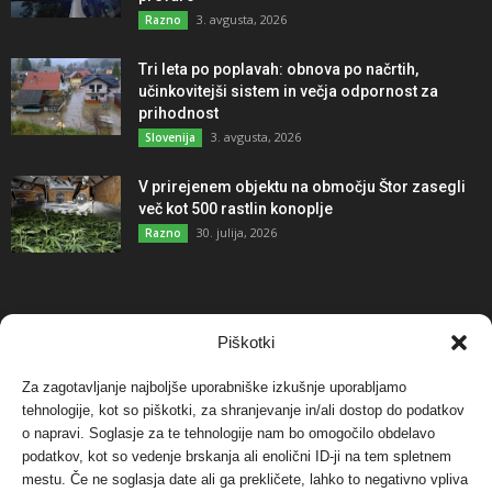
3. avgusta, 2026
Razno
Tri leta po poplavah: obnova po načrtih,
učinkovitejši sistem in večja odpornost za
prihodnost
3. avgusta, 2026
Slovenija
V prirejenem objektu na območju Štor zasegli
več kot 500 rastlin konoplje
30. julija, 2026
Razno
NAJBOLJ KOMENTIRANO
Piškotki
Za zagotavljanje najboljše uporabniške izkušnje uporabljamo
Protest proti vetrnim elektrarnam na Ojstrici, v
svetu pa vedno bolj...
tehnologije, kot so piškotki, za shranjevanje in/ali dostop do podatkov
o napravi. Soglasje za te tehnologije nam bo omogočilo obdelavo
12. maja, 2017
Dogodki
podatkov, kot so vedenje brskanja ali enolični ID-ji na tem spletnem
mestu. Če ne soglasja date ali ga prekličete, lahko to negativno vpliva