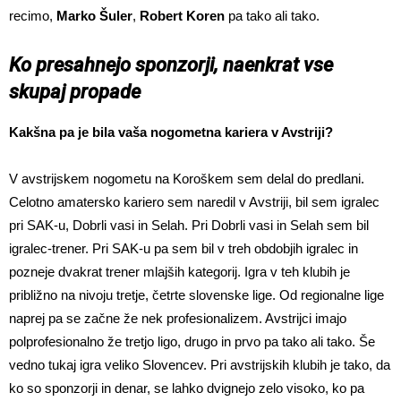
recimo,
Marko Šuler
,
Robert Koren
pa tako ali tako.
Ko presahnejo sponzorji, naenkrat vse
skupaj propade
Kakšna pa je bila vaša nogometna kariera v Avstriji?
V avstrijskem nogometu na Koroškem sem delal do predlani.
Celotno amatersko kariero sem naredil v Avstriji, bil sem igralec
pri SAK-u, Dobrli vasi in Selah. Pri Dobrli vasi in Selah sem bil
igralec-trener. Pri SAK-u pa sem bil v treh obdobjih igralec in
pozneje dvakrat trener mlajših kategorij. Igra v teh klubih je
približno na nivoju tretje, četrte slovenske lige. Od regionalne lige
naprej pa se začne že nek profesionalizem. Avstrijci imajo
polprofesionalno že tretjo ligo, drugo in prvo pa tako ali tako. Še
vedno tukaj igra veliko Slovencev. Pri avstrijskih klubih je tako, da
ko so sponzorji in denar, se lahko dvignejo zelo visoko, ko pa