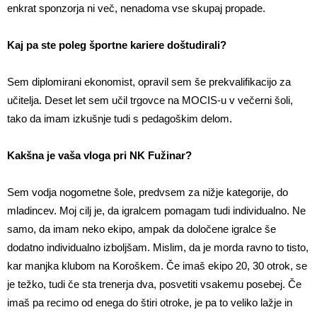
enkrat sponzorja ni več, nenadoma vse skupaj propade.
Kaj pa ste poleg športne kariere doštudirali?
Sem diplomirani ekonomist, opravil sem še prekvalifikacijo za
učitelja. Deset let sem učil trgovce na MOCIS-u v večerni šoli,
tako da imam izkušnje tudi s pedagoškim delom.
Kakšna je vaša vloga pri NK Fužinar?
Sem vodja nogometne šole, predvsem za nižje kategorije, do
mladincev. Moj cilj je, da igralcem pomagam tudi individualno. Ne
samo, da imam neko ekipo, ampak da določene igralce še
dodatno individualno izboljšam. Mislim, da je morda ravno to tisto,
kar manjka klubom na Koroškem. Če imaš ekipo 20, 30 otrok, se
je težko, tudi če sta trenerja dva, posvetiti vsakemu posebej. Če
imaš pa recimo od enega do štiri otroke, je pa to veliko lažje in