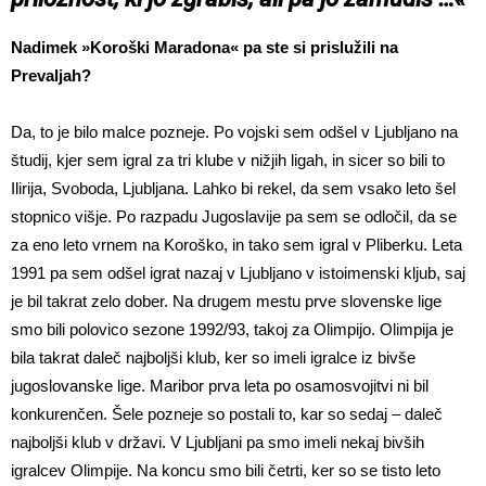
Nadimek »Koroški Maradona« pa ste si prislužili na
Prevaljah?
Da, to je bilo malce pozneje. Po vojski sem odšel v Ljubljano na
študij, kjer sem igral za tri klube v nižjih ligah, in sicer so bili to
Ilirija, Svoboda, Ljubljana. Lahko bi rekel, da sem vsako leto šel
stopnico višje. Po razpadu Jugoslavije pa sem se odločil, da se
za eno leto vrnem na Koroško, in tako sem igral v Pliberku. Leta
1991 pa sem odšel igrat nazaj v Ljubljano v istoimenski kljub, saj
je bil takrat zelo dober. Na drugem mestu prve slovenske lige
smo bili polovico sezone 1992/93, takoj za Olimpijo. Olimpija je
bila takrat daleč najboljši klub, ker so imeli igralce iz bivše
jugoslovanske lige. Maribor prva leta po osamosvojitvi ni bil
konkurenčen. Šele pozneje so postali to, kar so sedaj – daleč
najboljši klub v državi. V Ljubljani pa smo imeli nekaj bivših
igralcev Olimpije. Na koncu smo bili četrti, ker so se tisto leto