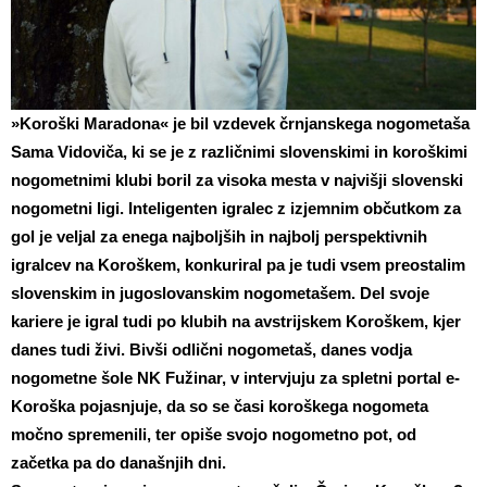
»Koroški Maradona« je bil vzdevek črnjanskega nogometaša
Sama Vidoviča, ki se je z različnimi slovenskimi in koroškimi
nogometnimi klubi boril za visoka mesta v najvišji slovenski
nogometni ligi. Inteligenten igralec z izjemnim občutkom za
gol je veljal za enega najboljših in najbolj perspektivnih
igralcev na Koroškem, konkuriral pa je tudi vsem preostalim
slovenskim in jugoslovanskim nogometašem. Del svoje
kariere je igral tudi po klubih na avstrijskem Koroškem, kjer
danes tudi živi. Bivši odlični nogometaš, danes vodja
nogometne šole NK Fužinar, v intervjuju za spletni portal e-
Koroška pojasnjuje, da so se časi koroškega nogometa
močno spremenili, ter opiše svojo nogometno pot, od
začetka pa do današnjih dni.