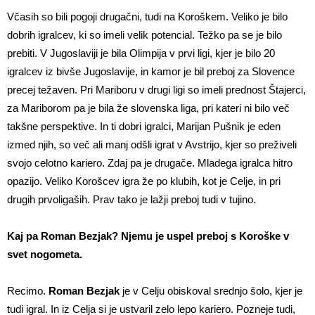
Včasih so bili pogoji drugačni, tudi na Koroškem. Veliko je bilo
dobrih igralcev, ki so imeli velik potencial. Težko pa se je bilo
prebiti. V Jugoslaviji je bila Olimpija v prvi ligi, kjer je bilo 20
igralcev iz bivše Jugoslavije, in kamor je bil preboj za Slovence
precej težaven. Pri Mariboru v drugi ligi so imeli prednost Štajerci,
za Mariborom pa je bila že slovenska liga, pri kateri ni bilo več
takšne perspektive. In ti dobri igralci, Marijan Pušnik je eden
izmed njih, so več ali manj odšli igrat v Avstrijo, kjer so preživeli
svojo celotno kariero. Zdaj pa je drugače. Mladega igralca hitro
opazijo. Veliko Korošcev igra že po klubih, kot je Celje, in pri
drugih prvoligaših. Prav tako je lažji preboj tudi v tujino.
Kaj pa Roman Bezjak? Njemu je uspel preboj s Koroške v
svet nogometa.
Recimo.
Roman Bezjak
je v Celju obiskoval srednjo šolo, kjer je
tudi igral. In iz Celja si je ustvaril zelo lepo kariero. Pozneje tudi,