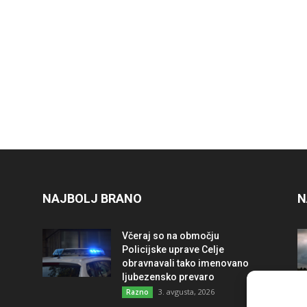
NAJBOLJ BRANO
N
Včeraj so na območju
Policijske uprave Celje
obravnavali tako imenovano
ljubezensko prevaro
3. avgusta, 2026
Razno