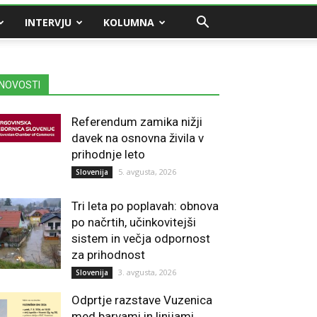
INTERVJU
KOLUMNA
NOVOSTI
Referendum zamika nižji
davek na osnovna živila v
prihodnje leto
5. avgusta, 2026
Slovenija
Tri leta po poplavah: obnova
po načrtih, učinkovitejši
sistem in večja odpornost
za prihodnost
3. avgusta, 2026
Slovenija
Odprtje razstave Vuzenica
med barvami in linijami