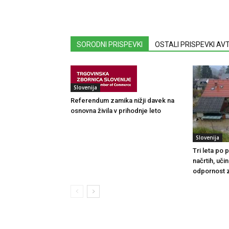
SORODNI PRISPEVKI
OSTALI PRISPEVKI A
Slovenija
Referendum zamika nižji davek na
osnovna živila v prihodnje leto
Slovenija
Tri leta po
načrtih, uči
odpornost 