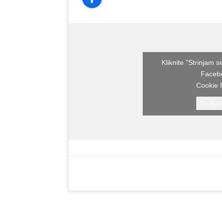
Kliknite "Strinjam 
Faceb
Cookie P
Strinja