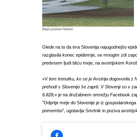
Mejni prehod Holmec
Glede na to da ima Slovenija najugodnejšo epide
razglasila konec epidemije, se mnogim zdi zapor
predvsem ljudi blizu meje, na avstrijskem Koro
»V tem trenutku, ko se je Avstrija dogovorila z 
prehodi s Slovenijo še zaprti. V Slovenji so v za
6.828,«
je na družabnem omrežju Facebook zapi
”Odprtje meje do Slovenije je iz gospodarskega v
pomembo”, ugotavlja Smrtnik in poziva avstrijsk