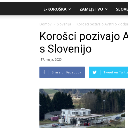
E-KOROŠKA
ZAMEJSTVO
SLOVE
Domov
Slovenija
Korošci pozivajo Avstrijo k odpr
Korošci pozivajo A
s Slovenijo
17. maja, 2020
Share on Facebook
Tweet on Twitt