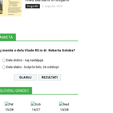
3. avgusta, 2026
Dogodki
ANKETA
j menite o delu Vlade RS in dr. Roberta Goloba?
Dela dobro - naj nadaljuje
Dela slabo - bolje bi bilo, če odstopi
REZULTATI
SLOVENJ GRADEC
15/28
14/27
14/28