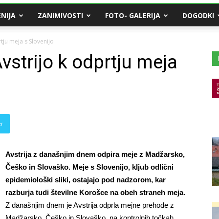
NIJA
ZANIMIVOSTI
FOTO- GALERIJA
DOGODKI
tju meja s Slovenijo
vstrijo k odprtju meja
er
Avstrija z današnjim dnem odpira meje z Madžarsko,
Češko in Slovaško. Meje s Slovenijo, kljub odlični
epidemiološki sliki, ostajajo pod nadzorom, kar
razburja tudi številne Korošce na obeh straneh meja.
Z današnjim dnem je Avstrija odprla mejne prehode z
Madžarsko, Češko in Slovaško, na kontrolnih točkah