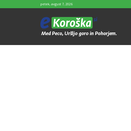
petek, avgust 7, 2026
e-
Koroška