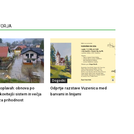
VTORJA
Dogodki
 poplavah: obnova po
Odprtje razstave Vuzenica med
nkovitejši sistem in večja
barvami in linijami
za prihodnost