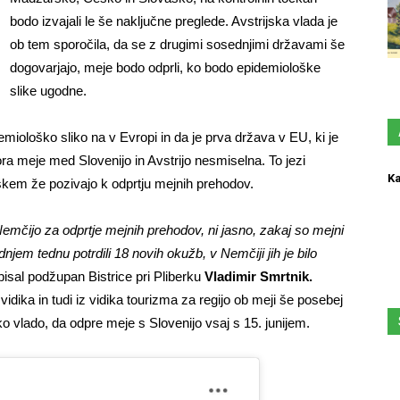
bodo izvajali le še naključne preglede. Avstrijska vlada je
ob tem sporočila, da se z drugimi sosednjimi državami še
dogovarjajo, meje bodo odprli, ko bodo epidemiološke
slike ugodne.
miološko sliko na v Evropi in da je prva država v EU, ki je
a meje med Slovenijo in Avstrijo nesmiselna. To jezi
Ka
škem že pozivajo k odprtju mejnih prehodov.
Nemčijo za odprtje mejnih prehodov, ni jasno, zakaj so mejni
dnjem tednu potrdili 18 novih okužb, v Nemčiji jih je bilo
sal podžupan Bistrice pri Pliberku
Vladimir Smrtnik.
idika in tudi iz vidika tourizma za regijo ob meji še posebej
o vlado, da odpre meje s Slovenijo vsaj s 15. junijem.