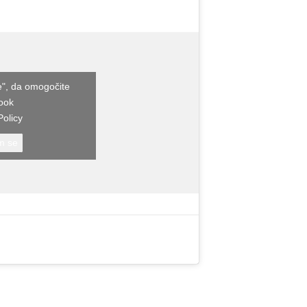
se", da omogočite
ook
olicy
m se