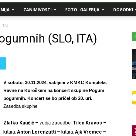
NIJA
ZANIMIVOSTI
FOTO- GALERIJA
DOGODKI
 ITA)
ogumnih (SLO, ITA)
er
V soboto, 30.11.2024, vabljeni v KMKC Kompleks
Ravne na Koroškem na koncert skupine Pogum
pogumnih. Koncert se bo pričel ob 20. uri.
Zasedba skupine:
Zlatko Kaučič
– vodja zasedbe;
Tilen Kravos
–
kitara;
Anton Lorenzutti
– kitara,
Ajk Vremec
–