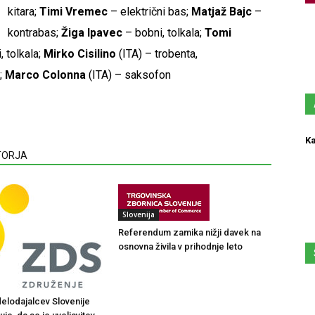
kitara;
Timi Vremec
– električni bas;
Matjaž Bajc
–
kontrabas;
Žiga Ipavec
– bobni, tolkala;
Tomi
, tolkala;
Mirko Cisilino
(ITA) – trobenta,
;
Marco Colonna
(ITA) – saksofon
Ka
VTORJA
Slovenija
Referendum zamika nižji davek na
osnovna živila v prihodnje leto
elodajalcev Slovenije