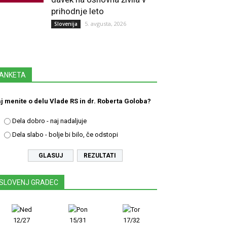
prihodnje leto
5. avgusta, 2026
Slovenija
ANKETA
j menite o delu Vlade RS in dr. Roberta Goloba?
Dela dobro - naj nadaljuje
Dela slabo - bolje bi bilo, če odstopi
REZULTATI
SLOVENJ GRADEC
12/27
15/31
17/32