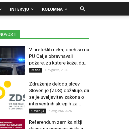
INTERVJU
KOLUMNA
NOVOSTI
V preteklih nekaj dneh so na
PU Celje obravnavali
požare, za katere kaže, da...
7. avgusta, 2026
Razno
Združenje delodajalcev
Slovenije (ZDS) obžaluje, da
se je uveljavitev zakona o
interventnih ukrepih za...
7. avgusta, 2026
Slovenija
Referendum zamika nižji
davek na osnovna živila v