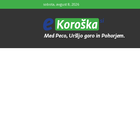
sobota, avgust 8, 2026
e-
Koroška