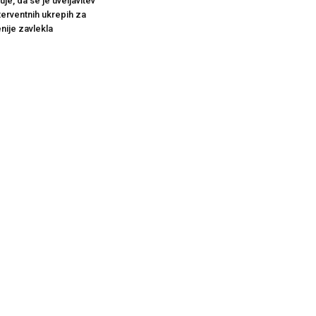
je, da se je uveljavitev
terventnih ukrepih za
nije zavlekla