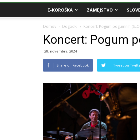
E-KOROŠKA
ZAMEJSTVO
SLOVE
Domov
Dogodki
Koncert: Pogum pogumnih (SLO,
Koncert: Pogum p
28. novembra, 2024
Share on Facebook
Tweet on Twitt