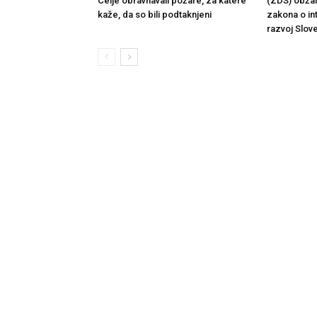
Celje obravnavali požare, za katere
(ZDS) obžalu
kaže, da so bili podtaknjeni
zakona o in
razvoj Slove