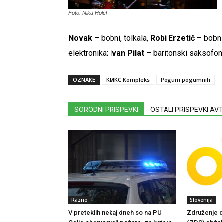
Foto: Nika Hölcl
Novak
– bobni, tolkala,
Robi Erzetič
– bobni
elektronika;
Ivan Pilat
– baritonski saksofon
OZNAKE
KMKC Kompleks
Pogum pogumnih
SORODNI PRISPEVKI
OSTALI PRISPEVKI A
Razno
Slovenija
V preteklih nekaj dneh so na PU
Združenje d