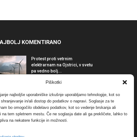
AJBOLJ KOMENTIRANO
Protest proti vetrnim
elektrarnam na Ojstrici, v svetu
pa vedno bolj...
12. maja, 2017
Dogodki
Piškotki
Tožilstvo v Celovcu v korist
janje najboljše uporabniške izkušnje uporabljamo tehnologije, kot so
elektrarnam Verbund
a shranjevanje in/ali dostop do podatkov o napravi. Soglasje za te
29. januarja, 2018
Dogodki
 nam bo omogočilo obdelavo podatkov, kot so vedenje brskanja ali
-ji na tem spletnem mestu. Če ne soglasja date ali ga prekličete, lahko to
pliva na nekatere funkcije in možnosti.
FOTO: Razstava cvetličarskega
mojstra Andreja Rusa
27. novembra, 2017
Dogodki