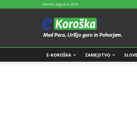
četrtek, avgust 6, 2026
e-
Koroška
E-KOROŠKA
ZAMEJSTVO
SLOVE