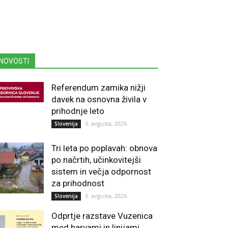
NOVOSTI
Referendum zamika nižji
davek na osnovna živila v
prihodnje leto
5. avgusta, 2026
Slovenija
Tri leta po poplavah: obnova
po načrtih, učinkovitejši
sistem in večja odpornost
za prihodnost
3. avgusta, 2026
Slovenija
Odprtje razstave Vuzenica
med barvami in linijami