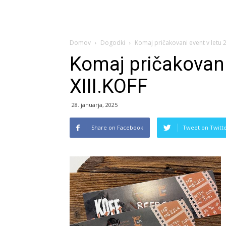
Domov
Dogodki
Komaj pričakovani event v letu 
Komaj pričakovani
XIII.KOFF
28. januarja, 2025
Share on Facebook
Tweet on Twitt