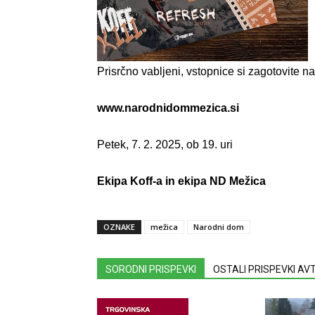
Prisrčno vabljeni, vstopnice si zagotovite na
www.narodnidommezica.si
Petek, 7. 2. 2025, ob 19. uri
Ekipa Koff-a in ekipa ND Mežica
OZNAKE
mežica
Narodni dom
SORODNI PRISPEVKI
OSTALI PRISPEVKI A