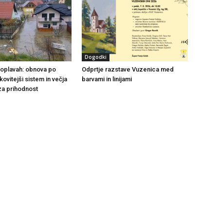
Dogodki
 poplavah: obnova po
Odprtje razstave Vuzenica med
nkovitejši sistem in večja
barvami in linijami
za prihodnost