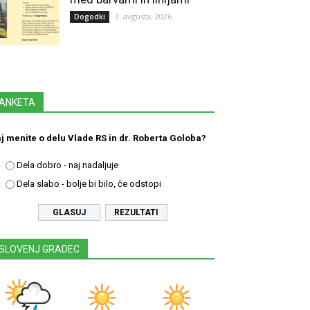
3. avgusta, 2026
Dogodki
ANKETA
j menite o delu Vlade RS in dr. Roberta Goloba?
Dela dobro - naj nadaljuje
Dela slabo - bolje bi bilo, če odstopi
REZULTATI
SLOVENJ GRADEC