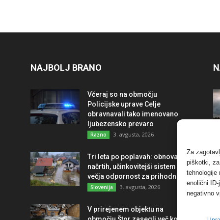
NAJBOLJ BRANO
N
Včeraj so na območju
Policijske uprave Celje
obravnavali tako imenovano
ljubezensko prevaro
3. avgusta, 2026
Razno
Za zagotavl
Tri leta po poplavah: obnova po
piškotki, z
načrtih, učinkovitejši sistem in
tehnologije
večja odpornost za prihodnost
enolični ID
3. avgusta, 2026
Slovenija
negativno v
V prirejenem objektu na
območju Štor zasegli več kot