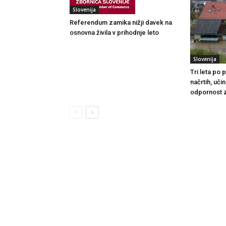
Slovenija
Referendum zamika nižji davek na
osnovna živila v prihodnje leto
Slovenija
Tri leta po
načrtih, uči
odpornost 