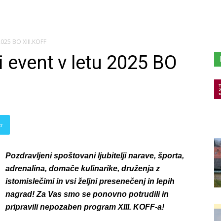
2025 BO XIII.KOFF
 event v letu 2025 BO
er
Pozdravljeni spoštovani ljubitelji narave, športa,
adrenalina, domače kulinarike,
druženja z
istomislečimi in vsi željni presenečenj in lepih
nagrad!
Za Vas smo se ponovno potrudili in
pripravili nepozaben program XIII. KOFF-a!