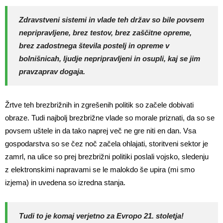
Zdravstveni sistemi in vlade teh držav so bile povsem
nepripravljene, brez testov, brez zaščitne opreme,
brez zadostnega števila postelj in opreme v
bolnišnicah, ljudje nepripravljeni in osupli, kaj se jim
pravzaprav dogaja.
Žrtve teh brezbrižnih in zgrešenih politik so začele dobivati
obraze. Tudi najbolj brezbrižne vlade so morale priznati, da so se
povsem uštele in da tako naprej več ne gre niti en dan. Vsa
gospodarstva so se čez noč začela ohlajati, storitveni sektor je
zamrl, na ulice so prej brezbrižni politiki poslali vojsko, sledenju
z elektronskimi napravami se le malokdo še upira (mi smo
izjema) in uvedena so izredna stanja.
Tudi to je komaj verjetno za Evropo 21. stoletja!