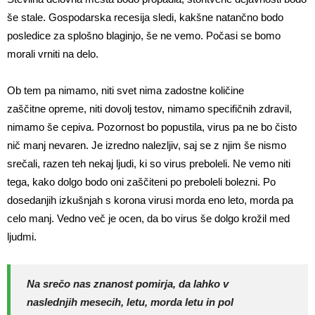
še stale. Gospodarska recesija sledi, kakšne natančno bodo
posledice za splošno blaginjo, še ne vemo. Počasi se bomo
morali vrniti na delo.
Ob tem pa nimamo, niti svet nima zadostne količine
zaščitne opreme, niti dovolj testov, nimamo specifičnih zdravil,
nimamo še cepiva. Pozornost bo popustila, virus pa ne bo čisto
nič manj nevaren. Je izredno nalezljiv, saj se z njim še nismo
srečali, razen teh nekaj ljudi, ki so virus preboleli. Ne vemo niti
tega, kako dolgo bodo oni zaščiteni po preboleli bolezni. Po
dosedanjih izkušnjah s korona virusi morda eno leto, morda pa
celo manj. Vedno več je ocen, da bo virus še dolgo krožil med
ljudmi.
Na srečo nas znanost pomirja, da lahko v
naslednjih mesecih, letu, morda letu in pol