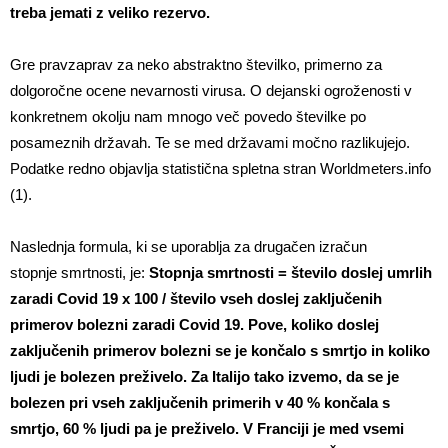
treba jemati z veliko rezervo.
Gre pravzaprav za neko abstraktno številko, primerno za
dolgoročne ocene nevarnosti virusa. O dejanski ogroženosti v
konkretnem okolju nam mnogo več povedo številke po
posameznih državah. Te se med državami močno razlikujejo.
Podatke redno objavlja statistična spletna stran Worldmeters.info
(1).
Naslednja formula, ki se uporablja za drugačen izračun
stopnje smrtnosti, je:
Stopnja smrtnosti = število doslej umrlih
zaradi Covid 19 x 100 / število vseh doslej zaključenih
primerov bolezni zaradi Covid 19. Pove, koliko doslej
zaključenih primerov bolezni se je končalo s smrtjo in koliko
ljudi je bolezen preživelo. Za Italijo tako izvemo, da se je
bolezen pri vseh zaključenih primerih v 40 % končala s
smrtjo, 60 % ljudi pa je preživelo. V Franciji je med vsemi