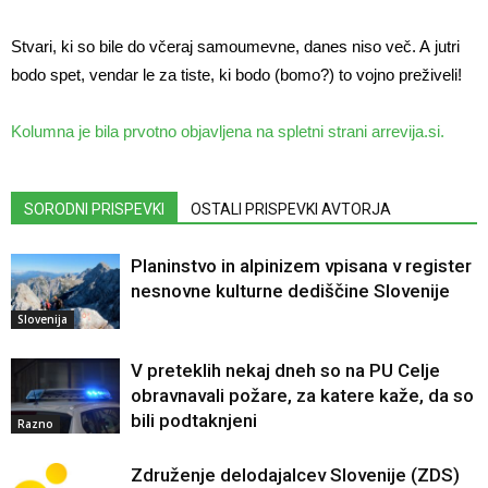
Stvari, ki so bile do včeraj samoumevne, danes niso več. A jutri
bodo spet, vendar le za tiste, ki bodo (bomo?) to vojno preživeli!
Kolumna je bila prvotno objavljena na spletni strani arrevija.si.
SORODNI PRISPEVKI
OSTALI PRISPEVKI AVTORJA
Planinstvo in alpinizem vpisana v register
nesnovne kulturne dediščine Slovenije
Slovenija
V preteklih nekaj dneh so na PU Celje
obravnavali požare, za katere kaže, da so
bili podtaknjeni
Razno
Združenje delodajalcev Slovenije (ZDS)