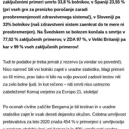
zaključenimi primeri umrlo 33,8 % bolnikov, v Španiji 23,55 %
(pri vseh gre za prenizko poročanje zaradi
preobremenjenosti zdravstvenega sistema!), v Sloveniji pa
33% bolnikov (naš zdravstveni sistem zaenkrat do te mere ni
preobremenjen). Na Švedskem se bolezen končala s smrtjo v
77,02 % zaključenih primerov, v ZDA 97 %, v Veliki Britaniji pa
kar v 99 % vseh zaključenih primerov!
Tudi te podatke je treba jemati z rezervo (a vendar so povedni!).
Niso namreč bili vsi bolniki zajeti v uradne statistike, blagi primeri
so šli mimo, prav tako ni bilo na voljo povsod zadosti testov niti
za zelo bolne ljudi. In kot rečeno – niti smrti niso ustrezno
zabeležene! Komaj verjetno za Evropo 21. stoletja!
Po ocenah civilne zaščite Bergama je bil testiran in v uradne
statistike zajet le vsak deseti dejansko okužen. Celotna umrljivost
prebivalstva za leto 2020 znaša 454 % v primerjevi z umrljivostjo