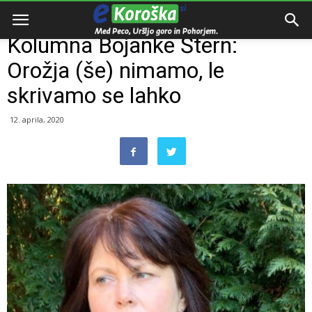
Domov
Zanimivosti
Kolumna Bojanke Štern:
Orožja (še) nimamo, le
skrivamo se lahko
12. aprila, 2020