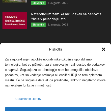
3. avgusta, 2026
Slovenija
Referendum zamika nižji davek na osnovna
živila v prihodnje leto
5. avgusta, 2026
Slovenija
NAJBOLJ KOMENTIRANO
Piškotki
Za zagotavljanje najboljše uporabniške izkušnje uporabljamo
Protest proti vetrnim elektrarnam na Ojstrici, v
svetu pa vedno bolj...
tehnologije, kot so piškotki, za shranjevanje in/ali dostop do podatkov
o napravi. Soglasje za te tehnologije nam bo omogočilo obdelavo
12. maja, 2017
Dogodki
podatkov, kot so vedenje brskanja ali enolični ID-ji na tem spletnem
mestu. Če ne soglasja date ali ga prekličete, lahko to negativno vpliva
Tožilstvo v Celovcu v korist elektrarnam
na nekatere funkcije in možnosti.
Verbund
29. januarja, 2018
Dogodki
Upravljanje storitev
FOTO: Razstava cvetličarskega mojstra Andreja