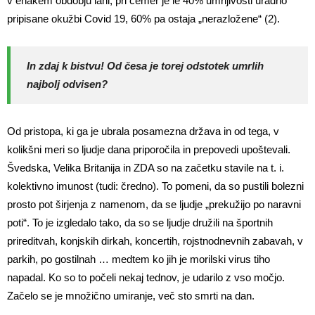
v enakem obdobju lani, pri čemer je le 40% umrljivosti uradno
pripisane okužbi Covid 19, 60% pa ostaja „nerazložene“ (2).
In zdaj k bistvu! Od česa je torej odstotek umrlih
najbolj odvisen?
Od pristopa, ki ga je ubrala posamezna država in od tega, v
kolikšni meri so ljudje dana priporočila in prepovedi upoštevali.
Švedska, Velika Britanija in ZDA so na začetku stavile na t. i.
kolektivno imunost (tudi: čredno). To pomeni, da so pustili bolezni
prosto pot širjenja z namenom, da se ljudje „prekužijo po naravni
poti“. To je izgledalo tako, da so se ljudje družili na športnih
prireditvah, konjskih dirkah, koncertih, rojstnodnevnih zabavah, v
parkih, po gostilnah … medtem ko jih je morilski virus tiho
napadal. Ko so to počeli nekaj tednov, je udarilo z vso močjo.
Začelo se je množično umiranje, več sto smrti na dan.