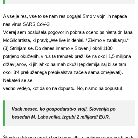
A vse je res, vse to se nam res dogaja! Smo v vojni in napada
nas virus SARS CoV-2!
Včeraj sem poslušala pogovor in pobrala oceno psihiatra dr. Iana
McGilchrtista, ki pravi; „We live in denial. / Živimo v zanikanju.“
(3) Strinjam se. Do danes imamo v Sloveniji okoli 1100
potrjeno okuženih, virus ta trenutek preži še na okoli 1,5 milijona
državljanov, ki jih lahko na mah okuži (epidemija naj bi se tam
okoli 3⁄4 prekuženega prebivalstva začela sama omejevati).
Nekateri se še
vedno vedejo, kot da so na dopustu. No, nismo na dopustu!
Vsak mesec, ko gospodarstvo stoji, Slovenija po
besedah M. Lahovnika, izgubi 2 milijardi EUR.
Številna delovna mesta bodo propadla, storitvene dejavnosti bodo