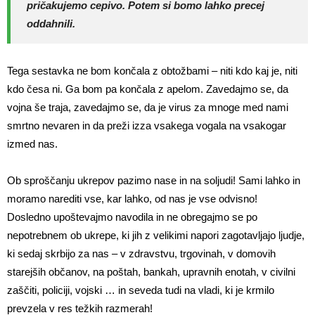
pričakujemo cepivo. Potem si bomo lahko precej
oddahnili.
Tega sestavka ne bom končala z obtožbami – niti kdo kaj je, niti
kdo česa ni. Ga bom pa končala z apelom. Zavedajmo se, da
vojna še traja, zavedajmo se, da je virus za mnoge med nami
smrtno nevaren in da preži izza vsakega vogala na vsakogar
izmed nas.
Ob sproščanju ukrepov pazimo nase in na soljudi! Sami lahko in
moramo narediti vse, kar lahko, od nas je vse odvisno!
Dosledno upoštevajmo navodila in ne obregajmo se po
nepotrebnem ob ukrepe, ki jih z velikimi napori zagotavljajo ljudje,
ki sedaj skrbijo za nas – v zdravstvu, trgovinah, v domovih
starejših občanov, na poštah, bankah, upravnih enotah, v civilni
zaščiti, policiji, vojski … in seveda tudi na vladi, ki je krmilo
prevzela v res težkih razmerah!