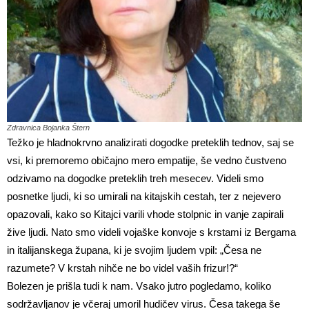
Zdravnica Bojanka Štern
Težko je hladnokrvno analizirati dogodke preteklih tednov, saj se
vsi, ki premoremo običajno mero empatije, še vedno čustveno
odzivamo na dogodke preteklih treh mesecev. Videli smo
posnetke ljudi, ki so umirali na kitajskih cestah, ter z nejevero
opazovali, kako so Kitajci varili vhode stolpnic in vanje zapirali
žive ljudi. Nato smo videli vojaške konvoje s krstami iz Bergama
in italijanskega župana, ki je svojim ljudem vpil: „Česa ne
razumete? V krstah nihče ne bo videl vaših frizur!?“
Bolezen je prišla tudi k nam. Vsako jutro pogledamo, koliko
sodržavljanov je včeraj umoril hudičev virus. Česa takega še