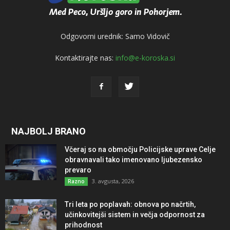
Odgovorni urednik: Samo Vidovič
Kontaktirajte nas:
info@e-koroska.si
NAJBOLJ BRANO
Včeraj so na območju Policijske uprave Celje
obravnavali tako imenovano ljubezensko
prevaro
3. avgusta, 2026
Razno
Tri leta po poplavah: obnova po načrtih,
učinkovitejši sistem in večja odpornost za
prihodnost