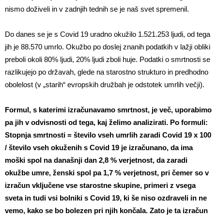
nismo doživeli in v zadnjih tednih se je naš svet spremenil.
Do danes se je s Covid 19 uradno okužilo 1.521.253 ljudi, od tega
jih je 88.570 umrlo. Okužbo po doslej znanih podatkih v lažji obliki
preboli okoli 80% ljudi, 20% ljudi zboli huje. Podatki o smrtnosti se
razlikujejo po državah, glede na starostno strukturo in predhodno
obolelost (v „starih“ evropskih družbah je odstotek umrlih večji).
Formul, s katerimi izračunavamo smrtnost, je več, uporabimo
pa jih v odvisnosti od tega, kaj želimo analizirati. Po formuli:
Stopnja smrtnosti = število vseh umrlih zaradi Covid 19 x 100
/ število vseh okuženih s Covid 19 je izračunano, da ima
moški spol na današnji dan 2,8 % verjetnost, da zaradi
okužbe umre, ženski spol pa 1,7 % verjetnost, pri čemer so v
izračun vključene vse starostne skupine, primeri z vsega
sveta in tudi vsi bolniki s Covid 19, ki še niso ozdraveli in ne
vemo, kako se bo bolezen pri njih končala. Zato je ta izračun