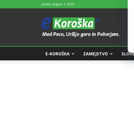
petek, avgust 7, 2026
e-
Koroška
E-KOROŠKA
ZAMEJSTVO
SLOVE