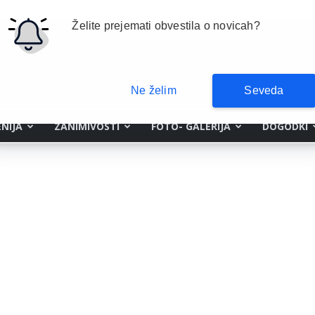
Želite prejemati obvestila o novicah?
Ne želim
Seveda
NIJA
ZANIMIVOSTI
FOTO- GALERIJA
DOGODKI