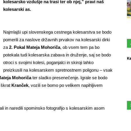
kolesarsko vzdušje na trasi ter ob njej,” pravi naš
kolesarski as.
Najmlajši upi slovenskega cestnega kolesarstva se bodo
pomerili za naslove državnih prvakov na kolesarski dirki
za
2. Pokal Mateja Mohoriča
, ob vsem tem pa bo
potekala tudi kolesarska zabava in druženje, saj se bodo
Ka
otroci s svojimi kolesi, poganjalci in skiroji lahko
preizkusili na kolesarskem spretnostnem poligonu – vsak
ateja Mohoriča
ter sladko presenečenje. Igrale se bodo
i škrat
Kranček
, vozili se bomo po velikem napihljivem
ali in naredili spominsko fotografijo s kolesarskim asom