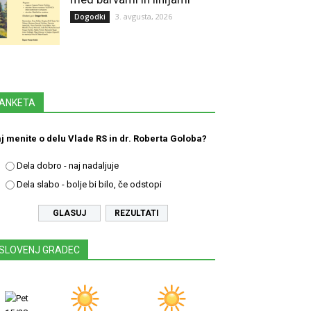
3. avgusta, 2026
Dogodki
ANKETA
j menite o delu Vlade RS in dr. Roberta Goloba?
Dela dobro - naj nadaljuje
Dela slabo - bolje bi bilo, če odstopi
REZULTATI
SLOVENJ GRADEC