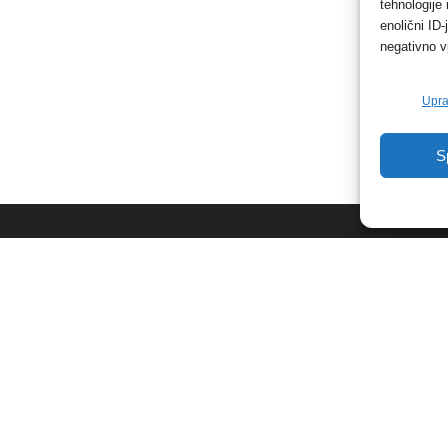
tehnologije
enolični ID
negativno v
Upra
S
NAJBOLJ BRANO
N
Včeraj so na območju
Policijske uprave Celje
obravnavali tako imenovano
ljubezensko prevaro
3. avgusta, 2026
Razno