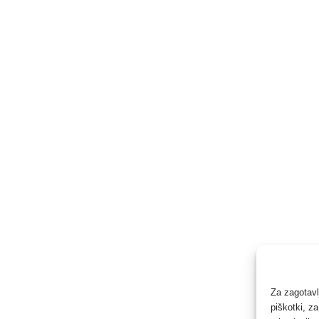
Za zagotavl
piškotki, z