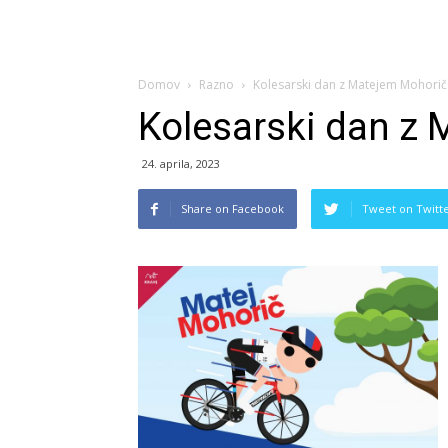
Domov
Razno
Kolesarski dan z Matejem Mohori
Kolesarski dan z
24. aprila, 2023
Share on Facebook
Tweet on Twitt