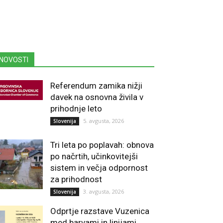
NOVOSTI
Referendum zamika nižji
davek na osnovna živila v
prihodnje leto
5. avgusta, 2026
Slovenija
Tri leta po poplavah: obnova
po načrtih, učinkovitejši
sistem in večja odpornost
za prihodnost
3. avgusta, 2026
Slovenija
Odprtje razstave Vuzenica
med barvami in linijami