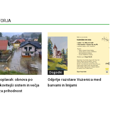
VTORJA
Dogodki
 poplavah: obnova po
Odprtje razstave Vuzenica med
nkovitejši sistem in večja
barvami in linijami
za prihodnost