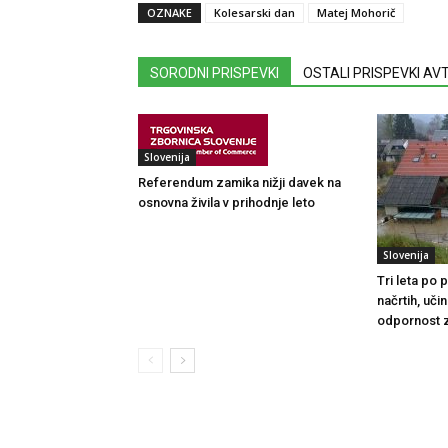
OZNAKE
Kolesarski dan
Matej Mohorič
SORODNI PRISPEVKI
OSTALI PRISPEVKI A
Slovenija
Referendum zamika nižji davek na
osnovna živila v prihodnje leto
Slovenija
Tri leta po
načrtih, uči
odpornost 