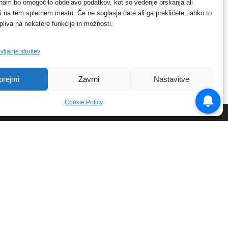
 nam bo omogočilo obdelavo podatkov, kot so vedenje brskanja ali
-ji na tem spletnem mestu. Če ne soglasja date ali ga prekličete, lahko to
pliva na nekatere funkcije in možnosti.
vljanje storitev
prejmi
Zavrni
Nastavitve
Cookie Policy
AJBOLJ KOMENTIRANO
Protest proti vetrnim
elektrarnam na Ojstrici, v svetu
pa vedno bolj...
12. maja, 2017
Dogodki
Tožilstvo v Celovcu v korist