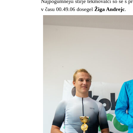
Najpogumnejši štirje tekmovalci so se s p
v času 00.49.06 dosegel
Žiga And
rejc
.