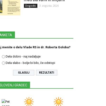
3. avgusta, 2026
Dogodki
ANKETA
j menite o delu Vlade RS in dr. Roberta Goloba?
Dela dobro - naj nadaljuje
Dela slabo - bolje bi bilo, če odstopi
REZULTATI
SLOVENJ GRADEC