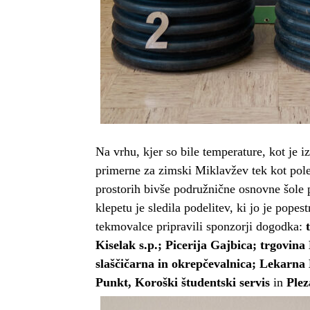
Na vrhu, kjer so bile temperature, kot je 
primerne za zimski Miklavžev tek kot polet
prostorih bivše podružnične osnovne šole p
klepetu je sledila podelitev, ki jo je popest
tekmovalce pripravili sponzorji dogodka:
Kiselak s.p.; Picerija Gajbica; trgovi
slaščičarna in okrepčevalnica; Lekarn
Punkt, Koroški študentski servis
in
Plez