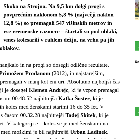
Skoka na Strojno. Na 9,5 km dolgi progi s
povprečnim naklonom 5,8 % (največji naklon
12,8 %) so premagali 547 višinskih metrov in
vse vremenske razmere – štartali so pod oblaki,
vmes kolesarili v rahlem dežju, na vrhu pa jih
 oblakov.
Ka
jkalo in na progi so dosegli odlične rezultate.
Primožem Prodanom
(2012), in najstarejšim,
remagali v manj kot eni uri. Absolutno najboljši čas
ji je dosegel
Klemen Andrejc
, ki je vzpon premagal
asom 00.48.52 najhitrejša
Katka Šoster
, ki je
kih koles med ženskami starimi 16 do 35 let. V
l s časom 00.32.28 najhitrejši
Tadej Skitek
, ki je
et. V kategoriji e – koles se je med ženskami na
, med moškimi je bil najhitrejši
Urban Ladinek
.