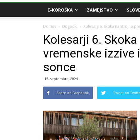
E-KOROŠKA
ZAMEJSTVO
SLOVE
Domov
Dogodki
Kolesarji 6. Skoka na Strojno pre
Kolesarji 6. Skoka
vremenske izzive i
sonce
15. septembra, 2024
Share on Facebook
Tweet on Twitt