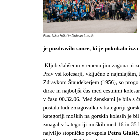
Foto: Nika Hölcl in Dobran Laznik
je pozdravilo sonce, ki je pokukalo izza
Kljub slabšemu vremenu jim zagona ni zman
Prav vsi kolesarji, vključno z najmlajšim,
Zdravkom Štaudekerjem (1956), so progo p
dirke in najboljši čas med cestnimi kolesar
v času 00.32.06. Med ženskami je bila s č
postala tudi zmagovalka v kategoriji gors
kategoriji moških na gorskih kolesih je bi
zmagal v kategoriji moških med 16 in 35 l
najvišjo stopničko povzpela
Petra Glušič