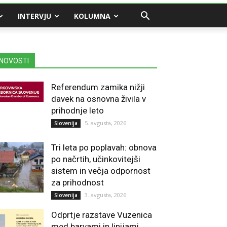
INTERVJU
KOLUMNA
NOVOSTI
Referendum zamika nižji
davek na osnovna živila v
prihodnje leto
5. avgusta, 2026
Slovenija
Tri leta po poplavah: obnova
po načrtih, učinkovitejši
sistem in večja odpornost
za prihodnost
3. avgusta, 2026
Slovenija
Odprtje razstave Vuzenica
med barvami in linijami