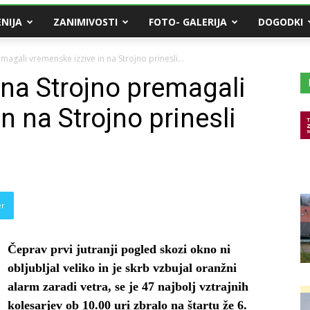
NIJA
ZANIMIVOSTI
FOTO- GALERIJA
DOGODKI
magali vremenske izzive in na Strojno prinesli...
 na Strojno premagali
n na Strojno prinesli
er
Čeprav prvi jutranji pogled skozi okno ni
obljubljal veliko in je skrb vzbujal oranžni
alarm zaradi vetra, se je 47 najbolj vztrajnih
kolesarjev ob 10.00 uri zbralo na štartu že 6.