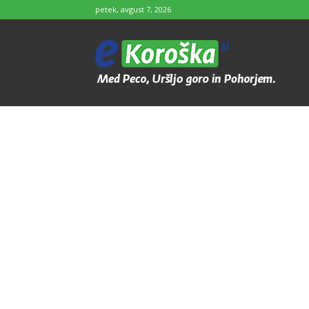
petek, avgust 7, 2026
e-
Koroška