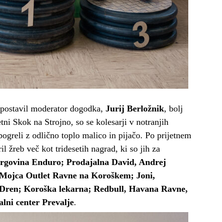
izpostavil moderator dogodka,
Jurij Berložnik
, bolj
ni Skok na Strojno, so se kolesarji v notranjih
ogreli z odlično toplo malico in pijačo. Po prijetnem
ril žreb več kot tridesetih nagrad, ki so jih za
trgovina Enduro; Prodajalna David, Andrej
na Mojca Outlet Ravne na Koroškem; Joni,
a Dren; Koroška lekarna; Redbull, Havana Ravne,
alni center Prevalje
.