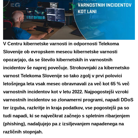
V Centru kibernetske varnosti in odpornosti Telekoma
Slovenije ob evropskem mesecu kibernetske varnosti
opozarjajo, da se število kibernetskih in varnostnih
incidentov še naprej povečuje. Strokovnjaki za kibernetsko
varnost Telekoma Slovenije so tako zgolj v prvi polovici
letošnjega leta vsak mesec obravnavali za več kot 65 % več
varnostnih incidentov kot v letu 2022. Najpogostejši vzroki
varnostnih incidentov so zlonamerni programi, napadi DDoS
ter izguba, razkritje in kraja podatkov, vse pogostejši pa so
tudi napadi, ki se največkrat začnejo s spletnim ribarjenjem
(phishing), nadaljujejo pa z izsiljevanjem napadenega na
različnih stopnjah.