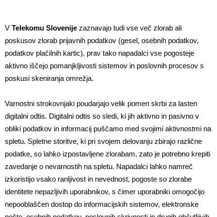
V
Telekomu
Slovenije
zaznavajo tudi vse več zlorab ali
poskusov zlorab prijavnih podatkov (gesel, osebnih podatkov,
podatkov plačilnih kartic), prav tako napadalci vse pogosteje
aktivno iščejo pomanjkljivosti sistemov in poslovnih procesov s
poskusi skeniranja omrežja.
Varnostni strokovnjaki poudarjajo velik pomen skrbi za lasten
digitalni odtis. Digitalni odtis so sledi, ki jih aktivno in pasivno v
obliki podatkov in informacij puščamo med svojimi aktivnostmi na
spletu. Spletne storitve, ki pri svojem delovanju zbirajo različne
podatke, so lahko izpostavljene zlorabam, zato je potrebno krepiti
zavedanje o nevarnostih na spletu. Napadalci lahko namreč
izkoristijo vsako ranljivost in nevednost, pogoste so zlorabe
identitete nepazljivih uporabnikov, s čimer uporabniki omogočijo
nepooblaščen dostop do informacijskih sistemov, elektronske
pošte, osebnih podatkov, poslovnih skrivnosti in drugih občutljivih