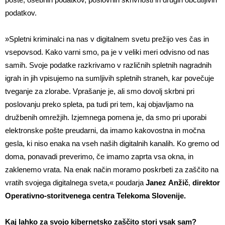
podatkov.
»Spletni kriminalci na nas v digitalnem svetu prežijo ves čas in
vsepovsod. Kako varni smo, pa je v veliki meri odvisno od nas
samih. Svoje podatke razkrivamo v različnih spletnih nagradnih
igrah in jih vpisujemo na sumljivih spletnih straneh, kar povečuje
tveganje za zlorabe. Vprašanje je, ali smo dovolj skrbni pri
poslovanju preko spleta, pa tudi pri tem, kaj objavljamo na
družbenih omrežjih. Izjemnega pomena je, da smo pri uporabi
elektronske pošte preudarni, da imamo kakovostna in močna
gesla, ki niso enaka na vseh naših digitalnih kanalih. Ko gremo od
doma, ponavadi preverimo, če imamo zaprta vsa okna, in
zaklenemo vrata. Na enak način moramo poskrbeti za zaščito na
vratih svojega digitalnega sveta,« poudarja
Janez
Anžič
,
direktor
Operativno-storitvenega centra Telekoma Slovenije.
Kaj lahko za svojo kibernetsko zaščito stori vsak sam?