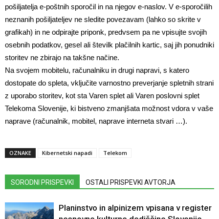
pošiljatelja e-poštnih sporočil in na njegov e-naslov. V e-sporočilih
neznanih pošiljateljev ne sledite povezavam (lahko so skrite v
grafikah) in ne odpirajte priponk, predvsem pa ne vpisujte svojih
osebnih podatkov, gesel ali številk plačilnih kartic, saj jih ponudniki
storitev ne zbirajo na takšne načine.
Na svojem mobitelu, računalniku in drugi napravi, s katero
dostopate do spleta, vključite varnostno preverjanje spletnih strani
z uporabo storitev, kot sta Varen splet ali Varen poslovni splet
Telekoma Slovenije, ki bistveno zmanjšata možnost vdora v vaše
naprave (računalnik, mobitel, naprave interneta stvari …).
OZNAKE
Kibernetski napadi
Telekom
SORODNI PRISPEVKI
OSTALI PRISPEVKI AVTORJA
Planinstvo in alpinizem vpisana v register