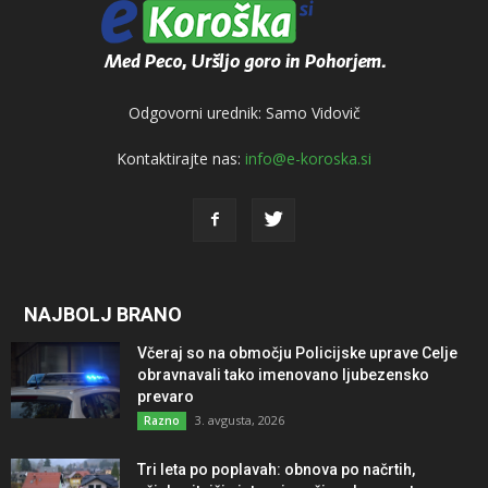
Odgovorni urednik: Samo Vidovič
Kontaktirajte nas:
info@e-koroska.si
NAJBOLJ BRANO
Včeraj so na območju Policijske uprave Celje
obravnavali tako imenovano ljubezensko
prevaro
3. avgusta, 2026
Razno
Tri leta po poplavah: obnova po načrtih,