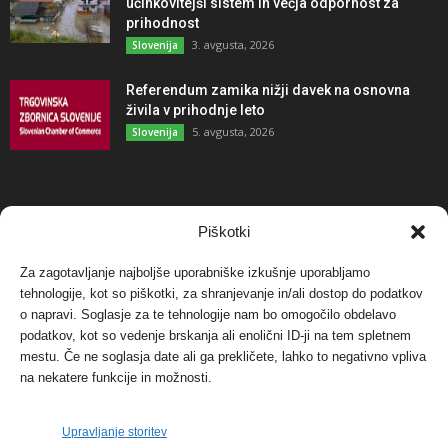
učinkovitejši sistem in večja odpornost za
prihodnost
3. avgusta, 2026
Slovenija
Referendum zamika nižji davek na osnovna
živila v prihodnje leto
5. avgusta, 2026
Slovenija
NAJBOLJ KOMENTIRANO
Piškotki
Za zagotavljanje najboljše uporabniške izkušnje uporabljamo
Protest proti vetrnim elektrarnam na Ojstrici, v
tehnologije, kot so piškotki, za shranjevanje in/ali dostop do podatkov
svetu pa vedno bolj...
o napravi. Soglasje za te tehnologije nam bo omogočilo obdelavo
12. maja, 2017
Dogodki
podatkov, kot so vedenje brskanja ali enolični ID-ji na tem spletnem
mestu. Če ne soglasja date ali ga prekličete, lahko to negativno vpliva
Tožilstvo v Celovcu v korist elektrarnam
na nekatere funkcije in možnosti.
Verbund
29. januarja, 2018
Dogodki
Upravljanje storitev