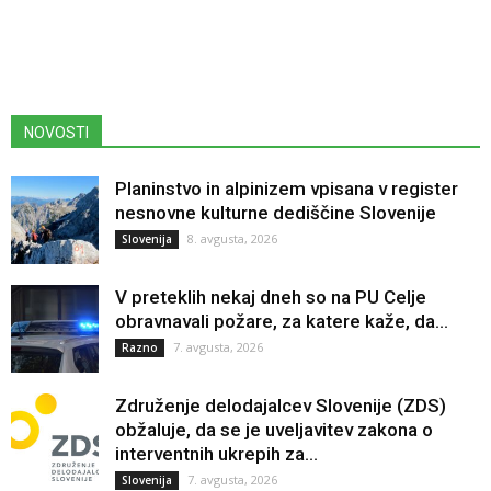
NOVOSTI
Planinstvo in alpinizem vpisana v register
nesnovne kulturne dediščine Slovenije
8. avgusta, 2026
Slovenija
V preteklih nekaj dneh so na PU Celje
obravnavali požare, za katere kaže, da...
7. avgusta, 2026
Razno
Združenje delodajalcev Slovenije (ZDS)
obžaluje, da se je uveljavitev zakona o
interventnih ukrepih za...
7. avgusta, 2026
Slovenija