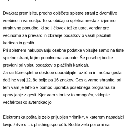
Dvakrat premislite, predno obiščete spletne strani z dvomljivo
vsebino in varnostjo. To so običajno spletna mesta z izjemno
atraktivno ponudbo, ki se ji človek težko upre, vendar gre
večinoma za prevaro in zbiranje podatkov o vaših plačilnih
karticah in geslih.
Pri spletnem nakupovanju osebne podatke vpisujte samo na tiste
spletne strani, ki jim popolnoma zaupate. Še posebej bodite
previdni pri vpisu podatkov o plačilnih karticah.
Za različne spletne dostope uporabljajte različna in močna gesla,
dolžine vsaj 12, še bolje pa 16 znakov. Gesla varno shranite, pri
tem vam je lahko v pomoč uporaba posebnega programa za
upravljanje z gesli. Kjer vam storitev to omogoča, vklopite
večfaktorsko avtentikacijo.
Elektronska pošta je zelo priljubljen »ribnik«, v katerem napadalci
lovijo žrtve s t. i. phishing sporočili. Bodite zelo pozorni na