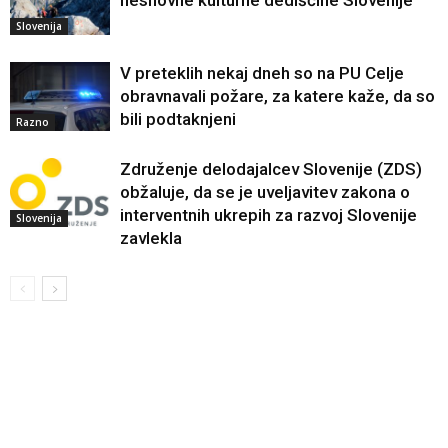
nesnovne kulturne dediščine Slovenije
Slovenija
V preteklih nekaj dneh so na PU Celje
obravnavali požare, za katere kaže, da so
bili podtaknjeni
Razno
Združenje delodajalcev Slovenije (ZDS)
obžaluje, da se je uveljavitev zakona o
interventnih ukrepih za razvoj Slovenije
Slovenija
zavlekla