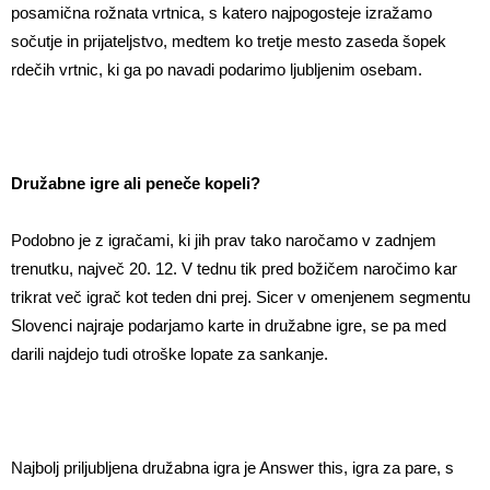
posamična rožnata vrtnica, s katero najpogosteje izražamo
sočutje in prijateljstvo, medtem ko tretje mesto zaseda šopek
rdečih vrtnic, ki ga po navadi podarimo ljubljenim osebam.
Družabne igre ali peneče kopeli?
Podobno je z igračami, ki jih prav tako naročamo v zadnjem
trenutku, največ 20. 12. V tednu tik pred božičem naročimo kar
trikrat več igrač kot teden dni prej. Sicer v omenjenem segmentu
Slovenci najraje podarjamo karte in družabne igre, se pa med
darili najdejo tudi otroške lopate za sankanje.
Najbolj priljubljena družabna igra je Answer this, igra za pare, s