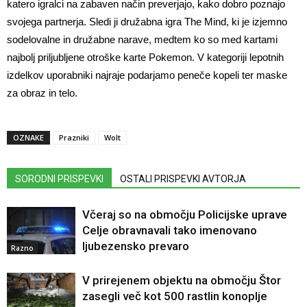
katero igralci na zabaven način preverjajo, kako dobro poznajo
svojega partnerja. Sledi ji družabna igra The Mind, ki je izjemno
sodelovalne in družabne narave, medtem ko so med kartami
najbolj priljubljene otroške karte Pokemon. V kategoriji lepotnih
izdelkov uporabniki najraje podarjamo peneče kopeli ter maske
za obraz in telo.
OZNAKE
Prazniki
Wolt
SORODNI PRISPEVKI
OSTALI PRISPEVKI AVTORJA
Včeraj so na območju Policijske uprave
Celje obravnavali tako imenovano
ljubezensko prevaro
Razno
V prirejenem objektu na območju Štor
zasegli več kot 500 rastlin konoplje