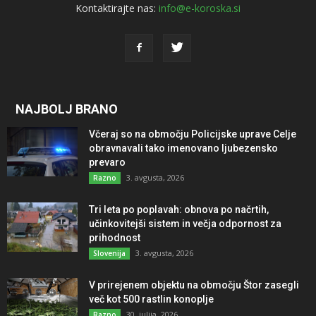
Kontaktirajte nas:
info@e-koroska.si
NAJBOLJ BRANO
Včeraj so na območju Policijske uprave Celje
obravnavali tako imenovano ljubezensko
prevaro
3. avgusta, 2026
Razno
Tri leta po poplavah: obnova po načrtih,
učinkovitejši sistem in večja odpornost za
prihodnost
3. avgusta, 2026
Slovenija
V prirejenem objektu na območju Štor zasegli
več kot 500 rastlin konoplje
30. julija, 2026
Razno