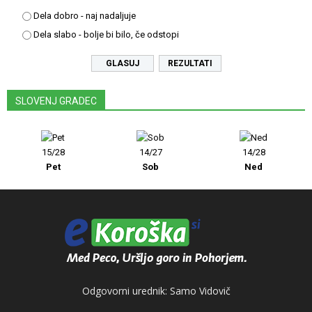
Dela dobro - naj nadaljuje
Dela slabo - bolje bi bilo, če odstopi
REZULTATI
SLOVENJ GRADEC
15/28
14/27
14/28
Pet
Sob
Ned
Odgovorni urednik: Samo Vidovič