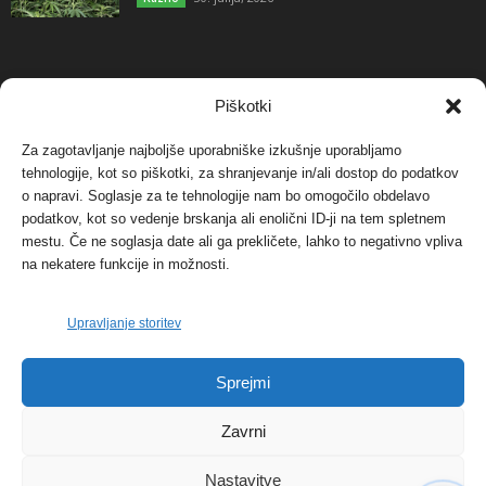
NAJBOLJ KOMENTIRANO
Piškotki
Za zagotavljanje najboljše uporabniške izkušnje uporabljamo
Protest proti vetrnim elektrarnam na Ojstrici, v
tehnologije, kot so piškotki, za shranjevanje in/ali dostop do podatkov
svetu pa vedno bolj...
o napravi. Soglasje za te tehnologije nam bo omogočilo obdelavo
12. maja, 2017
Dogodki
podatkov, kot so vedenje brskanja ali enolični ID-ji na tem spletnem
mestu. Če ne soglasja date ali ga prekličete, lahko to negativno vpliva
Tožilstvo v Celovcu v korist elektrarnam
na nekatere funkcije in možnosti.
Verbund
29. januarja, 2018
Dogodki
Upravljanje storitev
FOTO: Razstava cvetličarskega mojstra Andreja
Sprejmi
Rusa
27. novembra, 2017
Dogodki
Zavrni
Nastavitve