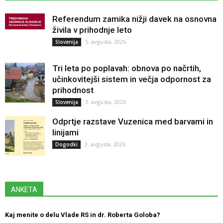
Referendum zamika nižji davek na osnovna
živila v prihodnje leto
5. avgusta, 2026
Slovenija
Tri leta po poplavah: obnova po načrtih,
učinkovitejši sistem in večja odpornost za
prihodnost
3. avgusta, 2026
Slovenija
Odprtje razstave Vuzenica med barvami in
linijami
3. avgusta, 2026
Dogodki
ANKETA
Kaj menite o delu Vlade RS in dr. Roberta Goloba?