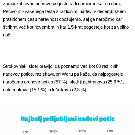
zaradi zahtevne priprave pogosto radi naročimo kar na dom.
Pecivo iz kvašenega testa z različnimi nadevi v decembrskem
prazničnem času naravnost obožujemo, saj ga naročimo kar
štirikrat več kot novembra in kar 1,5-krat pogosteje kot za veliko
noč.
Strokovnjaki sicer pravijo, da poznamo več kot 80 različnih
nadevov potice, raziskava pri Woltu pa kaže, da najpogosteje
naročamo orehovo potico (57 %), sledi ji pehtranova (25,6 %),
nato makova (15,1 %) in lešnikova (2,3 %).