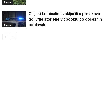
Razno
Celjski kriminalisti zaključili s preiskavo
goljufije storjene v obdobju po obsežnih
poplavah
Razno