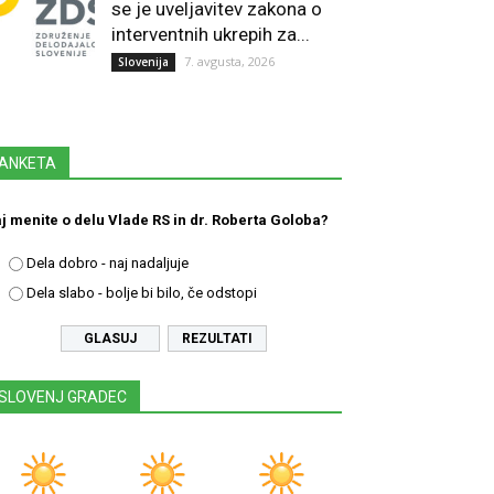
se je uveljavitev zakona o
interventnih ukrepih za...
7. avgusta, 2026
Slovenija
ANKETA
j menite o delu Vlade RS in dr. Roberta Goloba?
Dela dobro - naj nadaljuje
Dela slabo - bolje bi bilo, če odstopi
REZULTATI
SLOVENJ GRADEC