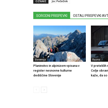
OZNAKE
Joc Pečečnik
SORODNI PRISPEVKI
OSTALI PRISPEVKI A
Slovenija
Razno
Planinstvo in alpinizem vpisana v
V preteklih
register nesnovne kulturne
Celje obrav
dediščine Slovenije
kaže, da so 