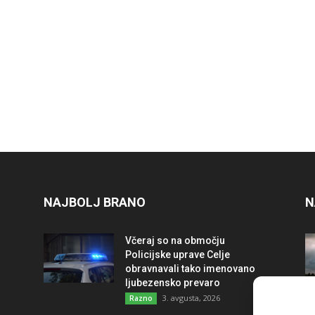
NAJBOLJ BRANO
N
Včeraj so na območju
Policijske uprave Celje
obravnavali tako imenovano
ljubezensko prevaro
3. avgusta, 2026
Razno