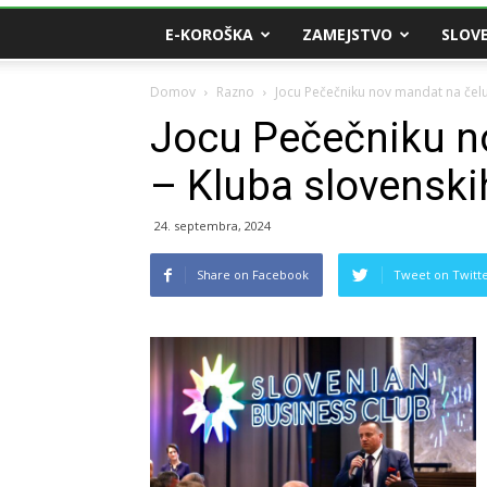
E-KOROŠKA
ZAMEJSTVO
SLOVE
Domov
Razno
Jocu Pečečniku nov mandat na čelu
Jocu Pečečniku n
– Kluba slovenski
24. septembra, 2024
Share on Facebook
Tweet on Twitt