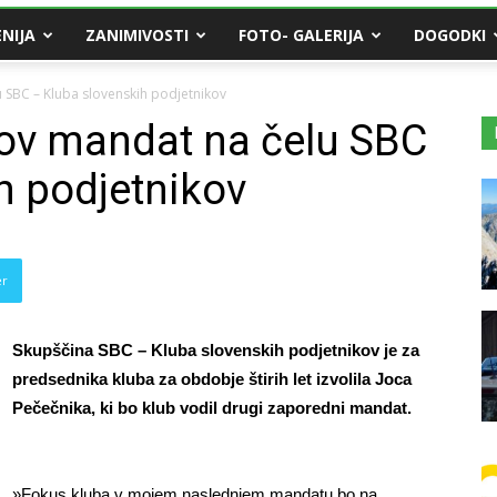
NIJA
ZANIMIVOSTI
FOTO- GALERIJA
DOGODKI
 SBC – Kluba slovenskih podjetnikov
ov mandat na čelu SBC
h podjetnikov
er
Skupščina SBC – Kluba slovenskih podjetnikov je za
predsednika kluba za obdobje štirih let izvolila Joca
Pečečnika, ki bo klub vodil drugi zaporedni mandat.
»Fokus kluba v mojem naslednjem mandatu bo na