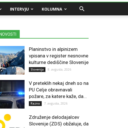
INTERVJU
KOLUMNA
NOVOSTI
Planinstvo in alpinizem
vpisana v register nesnovne
kulturne dediščine Slovenije
8. avgusta, 2026
Slovenija
V preteklih nekaj dneh so na
PU Celje obravnavali
požare, za katere kaže, da...
7. avgusta, 2026
Razno
Združenje delodajalcev
Slovenije (ZDS) obžaluje, da