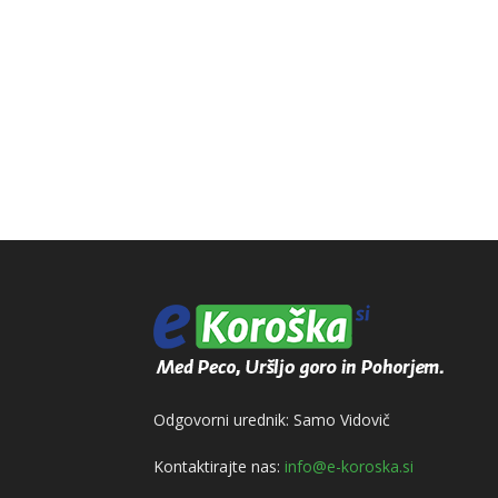
Odgovorni urednik: Samo Vidovič
Kontaktirajte nas:
info@e-koroska.si