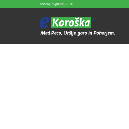
sobota, avgust 8, 2026
e-
Koroška