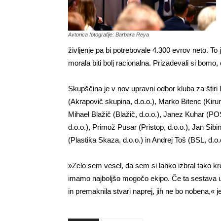
Avtorica fotografije: Barbara Reya
življenje pa bi potrebovale 4.300 evrov neto. To
morala biti bolj racionalna. Prizadevali si bomo,
Skupščina je v nov upravni odbor kluba za štiri l
(Akrapovič skupina, d.o.o.), Marko Bitenc (Kirurg
Mihael Blažič (Blažič, d.o.o.), Janez Kuhar (PO
d.o.o.), Primož Pusar (Pristop, d.o.o.), Jan Sibi
(Plastika Skaza, d.o.o.) in Andrej Toš (BSL, d.o.
»Zelo sem vesel, da sem si lahko izbral tako k
imamo najboljšo mogočo ekipo. Če ta sestava 
in premaknila stvari naprej, jih ne bo nobena,« 