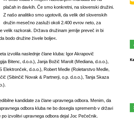
plačah in davkih. Če smo konkretni, na slovenski družini.
Z našo analitiko smo ugotovili, da velik del slovenskih
družin mesečno zasluži okoli 2.400 evrov neto, za
 je velik razkorak. Država družinam jemlje preveč in bi
 da bodo družine živele bolje«.
eta izvolila naslednje člane kluba: Igor Akrapovič
Ka
ija Bitenc, d.o.o.), Janja Božič Marolt (Mediana, d.o.o.),
S Elektronček, d.o.o.), Robert Medle (Roletarstvo Medle,
nčič (Sibinčič Novak & Partnerji, o.p. d.o.o.), Tanja Skaza
o.).
redibilne kandidate za člane upravnega odbora. Menim, da
upravnega odbora kluba ne bo dosegla sprememb v državi
je po izvolitvi upravnega odbora dejal Joc Pečečnik.