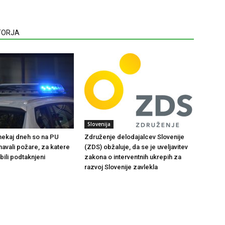
VTORJA
Slovenija
 nekaj dneh so na PU
Združenje delodajalcev Slovenije
navali požare, za katere
(ZDS) obžaluje, da se je uveljavitev
bili podtaknjeni
zakona o interventnih ukrepih za
razvoj Slovenije zavlekla