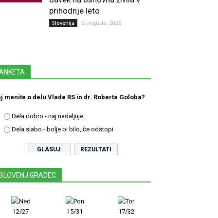
prihodnje leto
5. avgusta, 2026
Slovenija
ANKETA
j menite o delu Vlade RS in dr. Roberta Goloba?
Dela dobro - naj nadaljuje
Dela slabo - bolje bi bilo, če odstopi
REZULTATI
SLOVENJ GRADEC
12/27
15/31
17/32