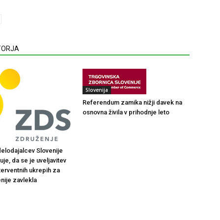
VTORJA
Slovenija
Referendum zamika nižji davek na
osnovna živila v prihodnje leto
elodajalcev Slovenije
je, da se je uveljavitev
terventnih ukrepih za
nije zavlekla