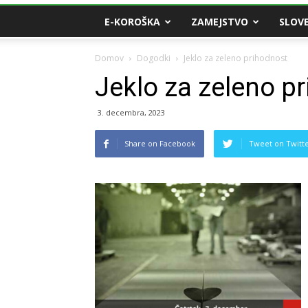
E-KOROŠKA
ZAMEJSTVO
SLOVE
Domov
Dogodki
Jeklo za zeleno prihodnost
Jeklo za zeleno p
3. decembra, 2023
Share on Facebook
Tweet on Twitt