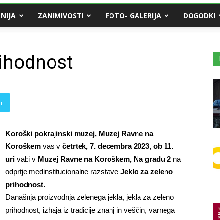
NIJA
ZANIMIVOSTI
FOTO- GALERIJA
DOGODKI
rihodnost
er
Koroški pokrajinski muzej, Muzej Ravne na
Koroškem
vas v
četrtek, 7. decembra 2023, ob 11.
uri
vabi v
Muzej Ravne na Koroškem, Na gradu 2
na
odprtje medinstitucionalne razstave
Jeklo za zeleno
prihodnost.
Današnja proizvodnja zelenega jekla, jekla za zeleno
prihodnost, izhaja iz tradicije znanj in veščin, varnega