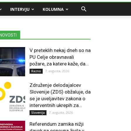
INTERVJU
KOLUMNA
NOVOSTI
V preteklih nekaj dneh so na
PU Celje obravnavali
požare, za katere kaže, da...
7. avgusta, 2026
Razno
Združenje delodajalcev
Slovenije (ZDS) obžaluje, da
se je uveljavitev zakona o
interventnih ukrepih za...
7. avgusta, 2026
Slovenija
Referendum zamika nižji
davek na osnovna živila v