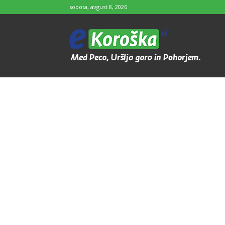
sobota, avgust 8, 2026
e-
Koroška