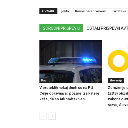
OZNAKE
Jeklo
Ravne na Koroškem
razstava
SORODNI PRISPEVKI
OSTALI PRISPEVKI A
Razno
Slovenija
V preteklih nekaj dneh so na PU
Združenje d
Celje obravnavali požare, za katere
(ZDS) obžalu
kaže, da so bili podtaknjeni
zakona o in
razvoj Slove