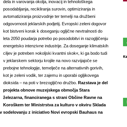
dela in varovanja okolja, inovacij in tehnološkega
posodabljanja, recikliranja surovin, optimiziranja in
avtomatiziranja proizvodnje ter temelji na družbeni
odgovornosti jeklarskih podjetij. Evropski zeleni dogovor
kot bistveni korak k doseganju ogljične nevtralnosti do
leta 2050 poudarja potrebo po posodobitvi in razogljičenju
energetsko intenzivne industrije. Za doseganje klimatskih
ciljev je potreben »okoljski kvantni skok«, ki ga bodo tudi
Ka
v jeklarskem sektorju krojile na novo razvijajoče se
prebojne tehnologije, temelječe na alternativnih gorivih,
kot je zeleni vodik, ter zajemu in uporabi ogljikovega
dioksida – na poti v brezogljično družbo.
Razstava je del
projekta obnove muzejskega območja Stara
železarna, financiranega s strani Občine Ravne na
Koroškem ter Ministrstva za kulturo v okviru Sklada
v sodelovanju z iniciativo Novi evropski Bauhaus na