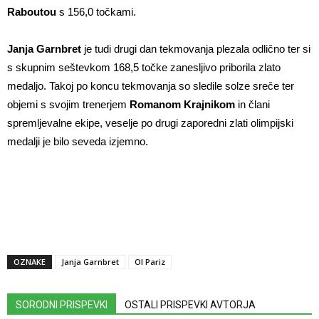
Raboutou
s 156,0 točkami.
Janja Garnbret
je tudi drugi dan tekmovanja plezala odlično ter si
s skupnim seštevkom 168,5 točke zanesljivo priborila zlato
medaljo. Takoj po koncu tekmovanja so sledile solze sreče ter
objemi s svojim trenerjem
Romanom Krajnikom
in člani
spremljevalne ekipe, veselje po drugi zaporedni zlati olimpijski
medalji je bilo seveda izjemno.
OZNAKE
Janja Garnbret
OI Pariz
SORODNI PRISPEVKI
OSTALI PRISPEVKI AVTORJA