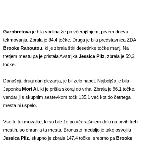
Garnbretova
je bila vodilna že po včerajšnjem, prvem dnevu
tekmovanja. Zbrala je 84,4 točke. Druga je bila predstavnica ZDA
Brooke Raboutou
, ki je zbrala štiri desetinke točke manj. Na
tretjem mestu pa je pristala Avstrijka
Jessica Pilz
, zbrala je 59,3
točke.
Današnji, drugi dan plezanja, je bil zelo napet. Najboljša je bila
Japonka
Mori Ai
, ki je prišla skoraj do vrha. Zbrala je 96,1 točke,
vendar ji s skupnim seštevkom točk 135,1 več kot do četrtega
mesta ni uspelo.
Vse tri tekmovalke, ki so bile že po včerajšnjem delu na prvih treh
mestih, so ohranila ta mesta. Bronasto medaljo je tako osvojila
Jessica
Pilz
, skupno je zbrala 147,4 točke, srebrno pa
Brooke