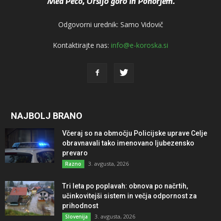
Odgovorni urednik: Samo Vidovič
Kontaktirajte nas:
info@e-koroska.si
NAJBOLJ BRANO
Včeraj so na območju Policijske uprave Celje
obravnavali tako imenovano ljubezensko
prevaro
3. avgusta, 2026
Razno
Tri leta po poplavah: obnova po načrtih,
učinkovitejši sistem in večja odpornost za
prihodnost
3. avgusta, 2026
Slovenija