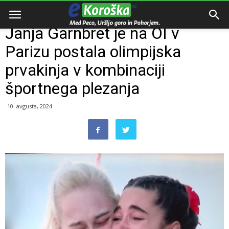
Domov
Razno
Janja Garnbret je na OI v
Parizu postala olimpijska
prvakinja v kombinaciji
športnega plezanja
10. avgusta, 2024