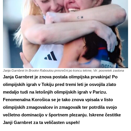
Janja Garnbret In Brooke Raboutou presrečni po koncu tekme, Vir: posnetek zaslona
Janja Garnbret je znova postala olimpijska prvakinja! Po
olimpijskih igrah v Tokiju pred tremi leti je osvojila zlato
medaljo tudi na letošnjih olimpijskih igrah v Parizu.
Fenomenalna Korošica se je tako znova vpisala v listo
olimpijskih zmagovalcev in zmagovalk ter potrdila svojo
večletno dominacijo v športnem plezanju. Iskrene čestitke
Janji Garnbret za ta veličasten uspeh!