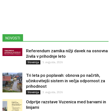
NOVOSTI
Referendum zamika nižji davek na osnovna
živila v prihodnje leto
5. avgusta, 2026
Slovenija
Tri leta po poplavah: obnova po načrtih,
učinkovitejši sistem in večja odpornost za
prihodnost
3. avgusta, 2026
Slovenija
Odprtje razstave Vuzenica med barvami in
linijami