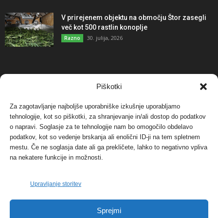
V prirejenem objektu na območju Štor zasegli
več kot 500 rastlin konoplje
30. julija, 2026
Razno
NAJBOLJ KOMENTIRANO
Piškotki
Za zagotavljanje najboljše uporabniške izkušnje uporabljamo
Protest proti vetrnim elektrarnam na Ojstrici, v
svetu pa vedno bolj...
tehnologije, kot so piškotki, za shranjevanje in/ali dostop do podatkov
o napravi. Soglasje za te tehnologije nam bo omogočilo obdelavo
12. maja, 2017
Dogodki
podatkov, kot so vedenje brskanja ali enolični ID-ji na tem spletnem
mestu. Če ne soglasja date ali ga prekličete, lahko to negativno vpliva
Tožilstvo v Celovcu v korist elektrarnam
na nekatere funkcije in možnosti.
Verbund
29. januarja, 2018
Dogodki
Upravljanje storitev
FOTO: Razstava cvetličarskega mojstra Andreja
Sprejmi
Rusa