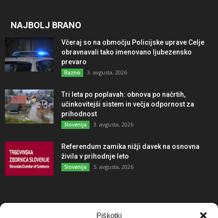
NAJBOLJ BRANO
Včeraj so na območju Policijske uprave Celje
obravnavali tako imenovano ljubezensko
prevaro
3. avgusta, 2026
Razno
Tri leta po poplavah: obnova po načrtih,
učinkovitejši sistem in večja odpornost za
prihodnost
3. avgusta, 2026
Slovenija
Referendum zamika nižji davek na osnovna
živila v prihodnje leto
5. avgusta, 2026
Slovenija
NAJBOLJ KOMENTIRANO
Piškotki