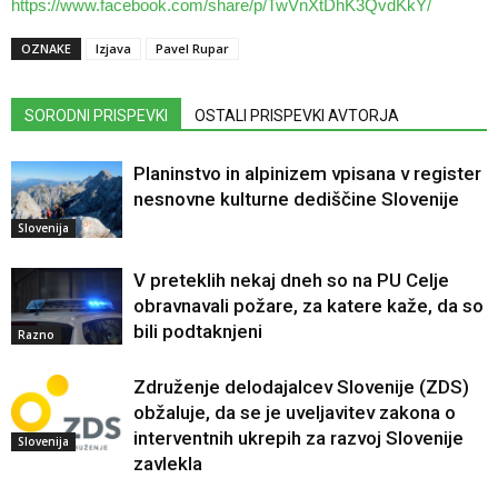
https://www.facebook.com/share/p/TwVnXtDhK3QvdKkY/
OZNAKE
Izjava
Pavel Rupar
SORODNI PRISPEVKI
OSTALI PRISPEVKI AVTORJA
Planinstvo in alpinizem vpisana v register
nesnovne kulturne dediščine Slovenije
Slovenija
V preteklih nekaj dneh so na PU Celje
obravnavali požare, za katere kaže, da so
bili podtaknjeni
Razno
Združenje delodajalcev Slovenije (ZDS)
obžaluje, da se je uveljavitev zakona o
interventnih ukrepih za razvoj Slovenije
Slovenija
zavlekla