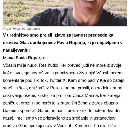
Pavel Rupar, Vir: facebook
V uredništvo smo prejeli izjavo za javnost predsednika
društva Glas upokojencev Pavla Ruparja, ki jo objavljamo v
nadaljevanju:
Izjava Pavla Ruparja
:
Včasih mi je hudo. Res hudo! Ker preveč ljudi ne more iz svoje
kože, svojega sovraštva in primitivnega življenja! Včasih berem
komentarje pod Tik Tok, Twitter X. Kam smo padli? Kje so zatajili
starši in šola, družba? Iz Policije so me prosili, da sodelujem pri
odkrivanju osebe, ki stoji za profilom Cinca Marina, ker zmerja,
zaničuje, grozi in se norčuje iz starejših žena z zares obupno
blaznimi sporočili. Ga bomo našli, brez skrbi. In potem dva dni
nazaj. Imeli smo vse pripravljeno za srečanje in ustanovitev
društva Glas upokojencev v Vodicah, Komendi. Pa me kliče