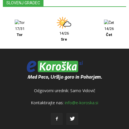
SLOVENJ GRADEC
17/31
14/26
14/26
Tor
Čet
Sre
Odgovorni urednik: Samo Vidovič
Kontaktirajte nas:
info@e-koroska.si