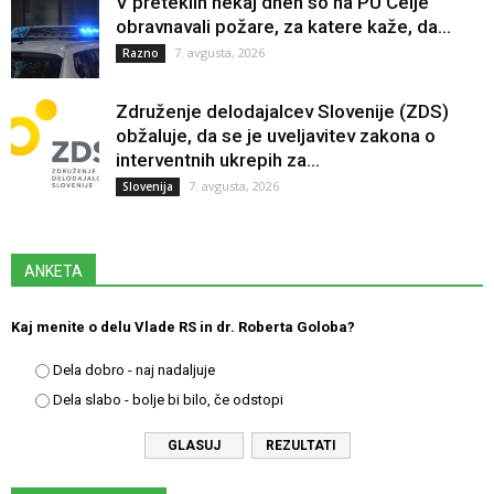
V preteklih nekaj dneh so na PU Celje
obravnavali požare, za katere kaže, da...
7. avgusta, 2026
Razno
Združenje delodajalcev Slovenije (ZDS)
obžaluje, da se je uveljavitev zakona o
interventnih ukrepih za...
7. avgusta, 2026
Slovenija
ANKETA
Kaj menite o delu Vlade RS in dr. Roberta Goloba?
Dela dobro - naj nadaljuje
Dela slabo - bolje bi bilo, če odstopi
REZULTATI