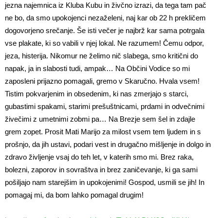
jezna najemnica iz Kluba Kubu in živčno izrazi, da tega tam pač
ne bo, da smo upokojenci nezaželeni, naj kar ob 22 h prekličem
dogovorjeno srečanje. Še isti večer je najbrž kar sama potrgala
vse plakate, ki so vabili v njej lokal. Ne razumem! Čemu odpor,
jeza, histerija. Nikomur ne želimo nič slabega, smo kritični do
napak, ja in slabosti tudi, ampak… Na Občini Vodice so mi
zaposleni prijazno pomagali, gremo v Skaručno. Hvala vsem!
Tistim pokvarjenim in obsedenim, ki nas zmerjajo s starci,
gubastimi spakami, starimi prešuštnicami, prdami in odvečnimi
živečimi z umetnimi zobmi pa… Na Brezje sem šel in zdajle
grem zopet. Prosit Mati Marijo za milost vsem tem ljudem in s
prošnjo, da jih ustavi, podari vest in drugačno mišljenje in dolgo in
zdravo življenje vsaj do teh let, v katerih smo mi. Brez raka,
bolezni, zaporov in sovraštva in brez zaničevanje, ki ga sami
pošiljajo nam starejšim in upokojenimi! Gospod, usmili se jih! In
pomagaj mi, da bom lahko pomagal drugim!