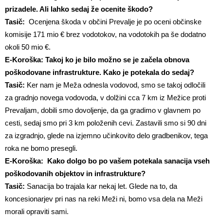
prizadele. Ali lahko sedaj že ocenite škodo?
Tasič:
Ocenjena škoda v občini Prevalje je po oceni občinske
komisije 171 mio € brez vodotokov, na vodotokih pa še dodatno
okoli 50 mio €.
E-Koroška: Takoj ko je bilo možno se je začela obnova
poškodovane infrastrukture. Kako je potekala do sedaj?
Tasič:
Ker nam je Meža odnesla vodovod, smo se takoj odločili
za gradnjo novega vodovoda, v dolžini cca 7 km iz Mežice proti
Prevaljam, dobili smo dovoljenje, da ga gradimo v glavnem po
cesti, sedaj smo pri 3 km položenih cevi. Zastavili smo si 90 dni
za izgradnjo, glede na izjemno učinkovito delo gradbenikov, tega
roka ne bomo presegli.
E-Koroška: Kako dolgo bo po vašem potekala sanacija vseh
poškodovanih objektov in infrastrukture?
Tasič:
Sanacija bo trajala kar nekaj let. Glede na to, da
koncesionarjev pri nas na reki Meži ni, bomo vsa dela na Meži
morali opraviti sami.