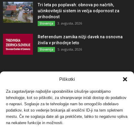
Tri leta po poplavah: obnova po načrtih,
učinkovitejši sistem in večja odpornost za
prihodnost
3. avgusta, 2026
Slovenija
Referendum zamika nižji davek na osnovna
živila v prihodnje leto
5. avgusta, 2026
Slovenija
NAJBOLJ KOMENTIRANO
Piškotki
Za zagotavljanje najboljše uporabniške izkušnje uporabljamo
Protest proti vetrnim elektrarnam na Ojstrici, v
svetu pa vedno bolj...
tehnologije, kot so piškotki, za shranjevanje in/ali dostop do podatkov
o napravi. Soglasje za te tehnologije nam bo omogočilo obdelavo
12. maja, 2017
Dogodki
podatkov, kot so vedenje brskanja ali enolični ID-ji na tem spletnem
mestu. Če ne soglasja date ali ga prekličete, lahko to negativno vpliva
Tožilstvo v Celovcu v korist elektrarnam
na nekatere funkcije in možnosti.
Verbund
29. januarja, 2018
Dogodki