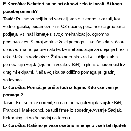
E-Koroška: Nekateri so se pri obnovi zelo izkazali. Bi koga
posebej omenili?
Tasič:
Pri intervenciji in pri sanaciji so se izjemno izkazali, kot
vedno, gasilci, posamezniki iz CZ občine, posamezna gradbena
podjetja, vsi naši kmetje s svojo mehanizacijo, ogromno
prostovoljcev. Skoraj vsak je želel pomagati, tudi še zdaj v času
obnove, imamo pa premalo težke mehanizacije za urejanje brežin
reke Meže in vodotokov. Žal so nam birokrati v Ljubljani ukinili
pomoč tujih vojsk (izjemnih vojakov BiH) in jih niso nadomestili z
drugimi ekipami. Naša vojska pa odlično pomaga pri gradnji
vodovoda.
E-Koroška: Pomoč je prišla tudi iz tujine. Kdo vse vam je
pomagal?
Tasič:
Kot sem že omenil, so nam pomagali vojaki vojske BiH,
Francozi, Makedonci, pa tudi firme iz sosednje Avstrije Sadjak,
Kokarning, ki so še sedaj na terenu.
E-Koroška: Kakšno je vaše osebno mnenje o vseh teh ljudeh,