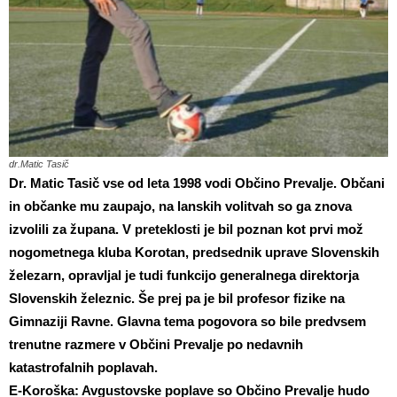
dr.Matic Tasič
Dr. Matic Tasič vse od leta 1998 vodi Občino Prevalje. Občani
in občanke mu zaupajo, na lanskih volitvah so ga znova
izvolili za župana. V preteklosti je bil poznan kot prvi mož
nogometnega kluba Korotan, predsednik uprave Slovenskih
železarn, opravljal je tudi funkcijo generalnega direktorja
Slovenskih železnic. Še prej pa je bil profesor fizike na
Gimnaziji Ravne. Glavna tema pogovora so bile predvsem
trenutne razmere v Občini Prevalje po nedavnih
katastrofalnih poplavah.
E-Koroška: Avgustovske poplave so Občino Prevalje hudo