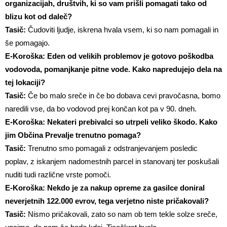
organizacijah, društvih, ki so vam prišli pomagati tako od
blizu kot od daleč?
Tasič:
Čudoviti ljudje, iskrena hvala vsem, ki so nam pomagali in
še pomagajo.
E-Koroška: Eden od velikih problemov je gotovo poškodba
vodovoda, pomanjkanje pitne vode. Kako napredujejo dela na
tej lokaciji?
Tasič:
Če bo malo sreče in če bo dobava cevi pravočasna, bomo
naredili vse, da bo vodovod prej končan kot pa v 90. dneh.
E-Koroška: Nekateri prebivalci so utrpeli veliko škodo. Kako
jim Občina Prevalje trenutno pomaga?
Tasič:
Trenutno smo pomagali z odstranjevanjem posledic
poplav, z iskanjem nadomestnih parcel in stanovanj ter poskušali
nuditi tudi različne vrste pomoči.
E-Koroška: Nekdo je za nakup opreme za gasilce doniral
neverjetnih 122.000 evrov, tega verjetno niste pričakovali?
Tasič:
Nismo pričakovali, zato so nam ob tem tekle solze sreče,