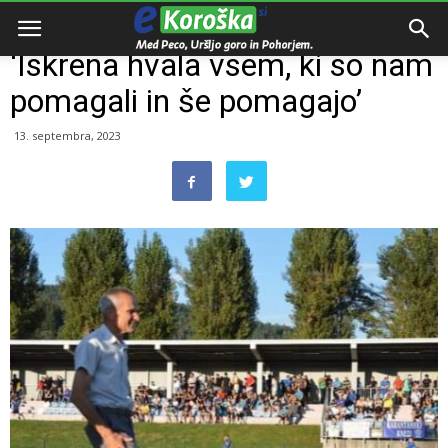
Domov
Intervju
‘Iskrena hvala vsem, ki so nam
pomagali in še pomagajo’
13. septembra, 2023