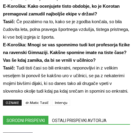
E-Koroška: Kako ocenjujete tisto obdobje, ko je Korotan
premagoval zamudil najboljše ekipe v državi?
Tasič:
Če pozabimo na to, kako se je zgodba končala, so bila
čudovita leta, polna pravega športnega vzdušja, tistega pristnega,
ki vse bolj izginja iz športa.
E-Koroška: Mnogi se vas spomnimo tudi kot profesorja fizike
na ravenski Gimnaziji. Kakšne spomine imate na tiste čase?
Vas še kdaj zamika, da bi se vrnili v učilnico?
Tasič:
Tudi tisti časi so bili enkratni, neponovljivi in z velikim
veseljem bi ponovil še kakšno uro v učilnici, se pa z nekaterimi
mojimi bivšimi dijaki, ki so danes tako ali drugače vpeti v
slovensko okolje tudi kdaj pa kdaj srečam in spomini so enkratni.
OZNAKE
dr.Matic Tasič
Intervju
SORODNI PRISPEVKI
OSTALI PRISPEVKI AVTORJA