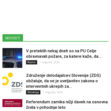
NOVOSTI
V preteklih nekaj dneh so na PU Celje
obravnavali požare, za katere kaže, da...
7. avgusta, 2026
Razno
Združenje delodajalcev Slovenije (ZDS)
obžaluje, da se je uveljavitev zakona o
interventnih ukrepih za...
7. avgusta, 2026
Slovenija
Referendum zamika nižji davek na osnovna
živila v prihodnje leto