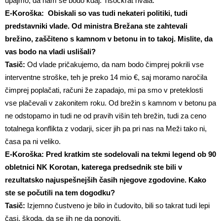
upajmo, da nam še bodo kdaj. Tisočkrat hvala.
E-Koroška: Obiskali so vas tudi nekateri politiki, tudi
predstavniki vlade. Od ministra Brežana ste zahtevali
brežino, zaščiteno s kamnom v betonu in to takoj. Mislite, da
vas bodo na vladi uslišali?
Tasič:
Od vlade pričakujemo, da nam bodo čimprej pokrili vse
interventne stroške, teh je preko 14 mio €, saj moramo naročila
čimprej poplačati, računi že zapadajo, mi pa smo v preteklosti
vse plačevali v zakonitem roku. Od brežin s kamnom v betonu pa
ne odstopamo in tudi ne od pravih višin teh brežin, tudi za ceno
totalnega konflikta z vodarji, sicer jih pa pri nas na Meži tako ni,
časa pa ni veliko.
E-Koroška: Pred kratkim ste sodelovali na tekmi legend ob 90
obletnici NK Korotan, katerega predsednik ste bili v
rezultatsko najuspešnejših časih njegove zgodovine. Kako
ste se počutili na tem dogodku?
Tasič:
Izjemno čustveno je bilo in čudovito, bili so takrat tudi lepi
časi, škoda, da se jih ne da ponoviti.