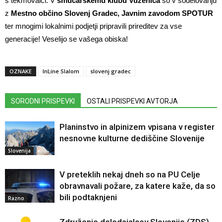
s tekmovalci. V
smučarskemu klubu Vuzenica
so v sodelovanju
z
Mestno občino Slovenj Gradec, Javnim zavodom SPOTUR
ter mnogimi lokalnimi podjetji pripravili prireditev za vse
generacije! Veselijo se vašega obiska!
OZNAKE
InLine Slalom
slovenj gradec
SORODNI PRISPEVKI
OSTALI PRISPEVKI AVTORJA
Planinstvo in alpinizem vpisana v register
nesnovne kulturne dediščine Slovenije
Slovenija
V preteklih nekaj dneh so na PU Celje
obravnavali požare, za katere kaže, da so
bili podtaknjeni
Razno
Združenje delodajalcev Slovenije (ZDS)