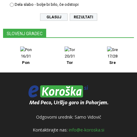
Dela slabo - bolje bi bilo, če odstopi
REZULTATI
SLOVENJ GRADEC
16/31
20/31
17/28
Pon
Tor
Sre
Odgovorni urednik: Samo Vidovič
Kontaktirajte nas:
info@e-koroska.si