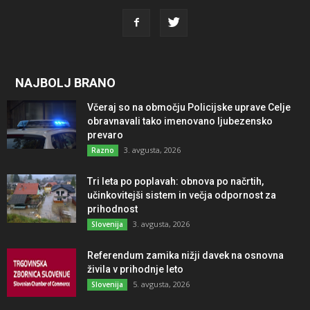
NAJBOLJ BRANO
Včeraj so na območju Policijske uprave Celje
obravnavali tako imenovano ljubezensko
prevaro
3. avgusta, 2026
Razno
Tri leta po poplavah: obnova po načrtih,
učinkovitejši sistem in večja odpornost za
prihodnost
3. avgusta, 2026
Slovenija
Referendum zamika nižji davek na osnovna
živila v prihodnje leto
5. avgusta, 2026
Slovenija