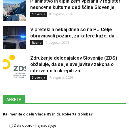
Planinstvo in alpinizem vpisana v register
nesnovne kulturne dediščine Slovenije
8. avgusta, 2026
Slovenija
V preteklih nekaj dneh so na PU Celje
obravnavali požare, za katere kaže, da...
7. avgusta, 2026
Razno
Združenje delodajalcev Slovenije (ZDS)
obžaluje, da se je uveljavitev zakona o
interventnih ukrepih za...
7. avgusta, 2026
Slovenija
ANKETA
Kaj menite o delu Vlade RS in dr. Roberta Goloba?
Dela dobro - naj nadaljuje