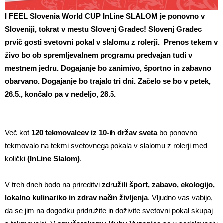
I FEEL Slovenia World CUP InLine SLALOM
je ponovno v
Sloveniji, tokrat v mestu
Slovenj Gradec! Slovenj Gradec
prvič gosti svetovni pokal v slalomu z rolerji.
Prenos tekem v
živo bo ob spremljevalnem programu predvajan tudi v
mestnem jedru. Dogajanje bo zanimivo, športno in zabavno
obarvano. Dogajanje bo trajalo tri dni. Začelo se bo v petek,
26.5., končalo pa v nedeljo, 28.5.
Več kot
120 tekmovalcev iz 10-ih držav sveta
bo ponovno
tekmovalo na tekmi svetovnega pokala v slalomu z rolerji med
količki
(InLine Slalom)
.
V treh dneh bodo na prireditvi
združili šport, zabavo, ekologijo,
lokalno kulinariko in zdrav način življenja
. Vljudno vas vabijo,
da se jim na dogodku pridružite in doživite svetovni pokal skupaj