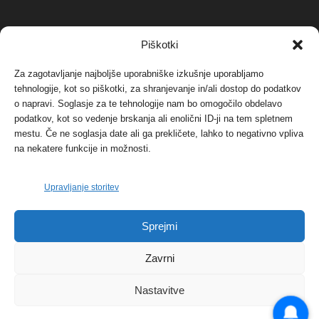
NAJBOLJ KOMENTIRANO
Piškotki
Za zagotavljanje najboljše uporabniške izkušnje uporabljamo
Protest proti vetrnim elektrarnam na Ojstrici, v
svetu pa vedno bolj...
tehnologije, kot so piškotki, za shranjevanje in/ali dostop do podatkov
o napravi. Soglasje za te tehnologije nam bo omogočilo obdelavo
12. maja, 2017
Dogodki
podatkov, kot so vedenje brskanja ali enolični ID-ji na tem spletnem
mestu. Če ne soglasja date ali ga prekličete, lahko to negativno vpliva
Tožilstvo v Celovcu v korist elektrarnam
na nekatere funkcije in možnosti.
Verbund
29. januarja, 2018
Dogodki
Upravljanje storitev
FOTO: Razstava cvetličarskega mojstra Andreja
Sprejmi
Rusa
27. novembra, 2017
Dogodki
Zavrni
Nastavitve