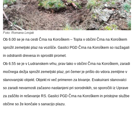
Foto: Romana Lesjak
Ob 6.00 se je na cesti Črna na Koroškem – Topla v občini Črna na Koroškem
sprožil zemeljski plaz na vozišče. Gasilci PGD Črna na Koroškem so razžagali
in odstranili drevesa in sprostili promet.
Ob 6.55 se je v Ludranskem vrhu, prav tako v občini Črna na Koroškem, zaradi
močnega dežja sprožil zemeljski plaz, pri čemer je prišlo do vdora zemljine v
stanovanjski objekt. Objekt ni več primeren za bivanje. Evakuirani stanovalci
so zaradi nevarnosti začasno nastanjeni pri sorodnikih, so sporočili iz Uprave
za zaščito in reševanje RS. Gasilci PGD Črna na Koroškem in pristojne službe
občine so že končale s sanacijo plazu.