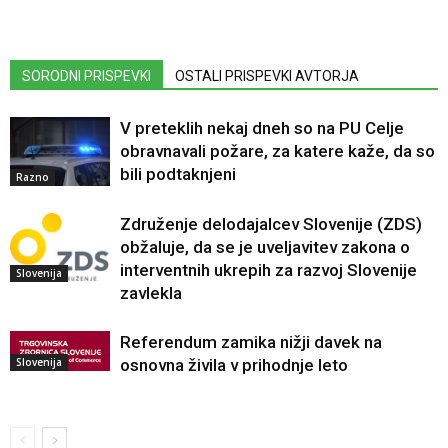
SORODNI PRISPEVKI
OSTALI PRISPEVKI AVTORJA
V preteklih nekaj dneh so na PU Celje
obravnavali požare, za katere kaže, da so
bili podtaknjeni
Razno
Združenje delodajalcev Slovenije (ZDS)
obžaluje, da se je uveljavitev zakona o
interventnih ukrepih za razvoj Slovenije
Slovenija
zavlekla
Referendum zamika nižji davek na
Slovenija
osnovna živila v prihodnje leto