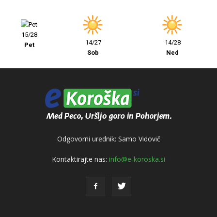
15/28
14/27
14/28
Pet
Sob
Ned
Odgovorni urednik: Samo Vidovič
Kontaktirajte nas:
info@e-koroska.si