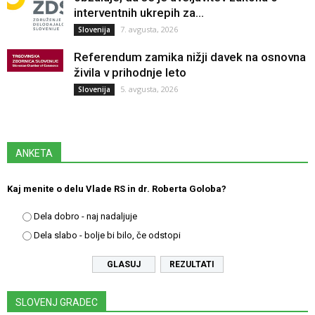
interventnih ukrepih za...
7. avgusta, 2026
Slovenija
Referendum zamika nižji davek na osnovna
živila v prihodnje leto
5. avgusta, 2026
Slovenija
ANKETA
Kaj menite o delu Vlade RS in dr. Roberta Goloba?
Dela dobro - naj nadaljuje
Dela slabo - bolje bi bilo, če odstopi
REZULTATI
SLOVENJ GRADEC