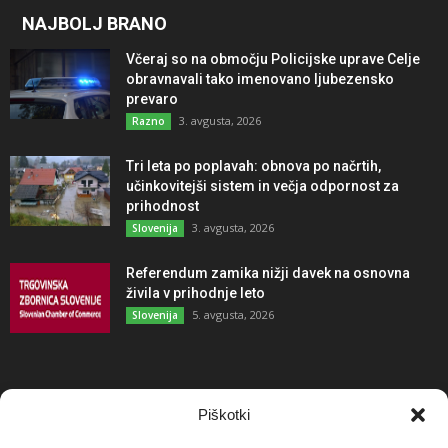
NAJBOLJ BRANO
Včeraj so na območju Policijske uprave Celje
obravnavali tako imenovano ljubezensko
prevaro
3. avgusta, 2026
Razno
Tri leta po poplavah: obnova po načrtih,
učinkovitejši sistem in večja odpornost za
prihodnost
3. avgusta, 2026
Slovenija
Referendum zamika nižji davek na osnovna
živila v prihodnje leto
5. avgusta, 2026
Slovenija
NAJBOLJ KOMENTIRANO
Piškotki