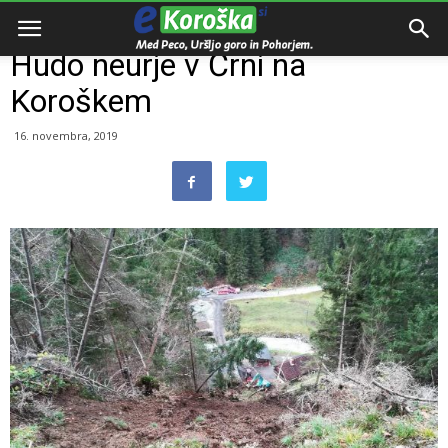
Domov
Dogodki
Hudo neurje v Črni na
Koroškem
16. novembra, 2019