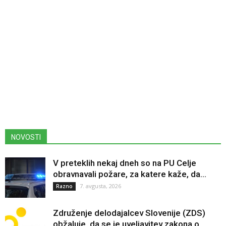
NOVOSTI
V preteklih nekaj dneh so na PU Celje
obravnavali požare, za katere kaže, da...
7. avgusta, 2026
Razno
Združenje delodajalcev Slovenije (ZDS)
obžaluje, da se je uveljavitev zakona o