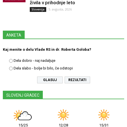
živila v prihodnje leto
5. avgusta, 2026
Slovenija
ANKETA
Kaj menite o delu Vlade RS in dr. Roberta Goloba?
Dela dobro - naj nadaljuje
Dela slabo - bolje bi bilo, če odstopi
REZULTATI
SLOVENJ GRADEC
15/25
12/28
15/31