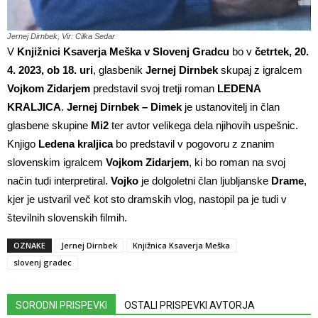
Jernej Dirnbek, Vir: Cilka Sedar
V
Knjižnici Ksaverja Meška v Slovenj Gradcu
bo v
četrtek, 20.
4. 2023, ob 18. uri
, glasbenik
Jernej Dirnbek
skupaj z igralcem
Vojkom Zidarjem
predstavil svoj tretji roman
LEDENA
KRALJICA
.
Jernej Dirnbek – Dimek
je ustanovitelj in član
glasbene skupine
Mi2
ter avtor velikega dela njihovih uspešnic.
Knjigo
Ledena kraljica
bo predstavil v pogovoru z znanim
slovenskim igralcem
Vojkom Zidarjem
, ki bo roman na svoj
način tudi interpretiral.
Vojko
je dolgoletni član ljubljanske
Drame
,
kjer je ustvaril več kot sto dramskih vlog, nastopil pa je tudi v
številnih slovenskih filmih.
OZNAKE
Jernej Dirnbek
Knjižnica Ksaverja Meška
slovenj gradec
SORODNI PRISPEVKI
OSTALI PRISPEVKI AVTORJA