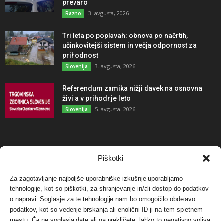
prevaro
3. avgusta, 2026
Razno
Tri leta po poplavah: obnova po načrtih,
učinkovitejši sistem in večja odpornost za
prihodnost
3. avgusta, 2026
Slovenija
Referendum zamika nižji davek na osnovna
živila v prihodnje leto
5. avgusta, 2026
Slovenija
NAJBOLJ KOMENTIRANO
Piškotki
Za zagotavljanje najboljše uporabniške izkušnje uporabljamo
Protest proti vetrnim elektrarnam na Ojstrici, v
svetu pa vedno bolj...
tehnologije, kot so piškotki, za shranjevanje in/ali dostop do podatkov
o napravi. Soglasje za te tehnologije nam bo omogočilo obdelavo
12. maja, 2017
Dogodki
podatkov, kot so vedenje brskanja ali enolični ID-ji na tem spletnem
mestu. Če ne soglasja date ali ga prekličete, lahko to negativno vpliva