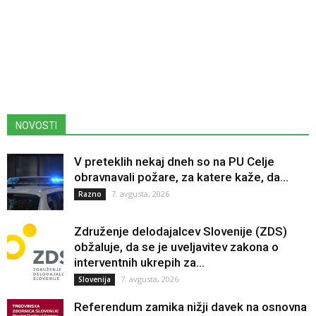
NOVOSTI
V preteklih nekaj dneh so na PU Celje
obravnavali požare, za katere kaže, da...
7. avgusta, 2026
Razno
Združenje delodajalcev Slovenije (ZDS)
obžaluje, da se je uveljavitev zakona o
interventnih ukrepih za...
7. avgusta, 2026
Slovenija
Referendum zamika nižji davek na osnovna