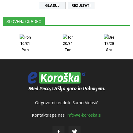
REZULTATI
SLOVENJ GRADEC
16/31
20/31
17/28
Pon
Tor
Sre
Odgovorni urednik: Samo Vidovič
Kontaktirajte nas:
info@e-koroska.si