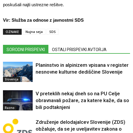
poskušali najti ustrezne rešitve.
Vir: Služba za odnose z javnostmi SDS
OZNAKE
Nujna seja
SDS
SORODNI PRISPEVKI
OSTALI PRISPEVKI AVTORJA
Planinstvo in alpinizem vpisana v register
nesnovne kulturne dediščine Slovenije
Slovenija
V preteklih nekaj dneh so na PU Celje
obravnavali požare, za katere kaže, da so
bili podtaknjeni
Razno
Združenje delodajalcev Slovenije (ZDS)
obžaluje, da se je uveljavitev zakona o