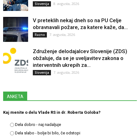
8. avgusta, 2026
Slovenija
V preteklih nekaj dneh so na PU Celje
obravnavali požare, za katere kaže, da...
7. avgusta, 2026
Razno
Združenje delodajalcev Slovenije (ZDS)
obžaluje, da se je uveljavitev zakona o
interventnih ukrepih za...
7. avgusta, 2026
Slovenija
ANKETA
Kaj menite o delu Vlade RS in dr. Roberta Goloba?
Dela dobro - naj nadaljuje
Dela slabo - bolje bi bilo, če odstopi