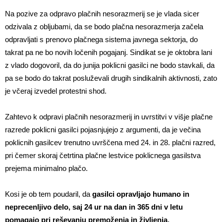
Na pozive za odpravo plačnih nesorazmerij se je vlada sicer
odzivala z obljubami, da se bodo plačna nesorazmerja začela
odpravljati s prenovo plačnega sistema javnega sektorja, do
takrat pa ne bo novih ločenih pogajanj. Sindikat se je oktobra lani
z vlado dogovoril, da do junija poklicni gasilci ne bodo stavkali, da
pa se bodo do takrat posluževali drugih sindikalnih aktivnosti, zato
je včeraj izvedel protestni shod.
Zahtevo k odpravi plačnih nesorazmerij in uvrstitvi v višje plačne
razrede poklicni gasilci pojasnjujejo z argumenti, da je večina
poklicnih gasilcev trenutno uvrščena med 24. in 28. plačni razred,
pri čemer skoraj četrtina plačne lestvice poklicnega gasilstva
prejema minimalno plačo.
Kosi je ob tem poudaril, da
gasilci opravljajo humano in
neprecenljivo delo, saj 24 ur na dan in 365 dni v letu
pomagajo pri reševanju premoženja in življenja.