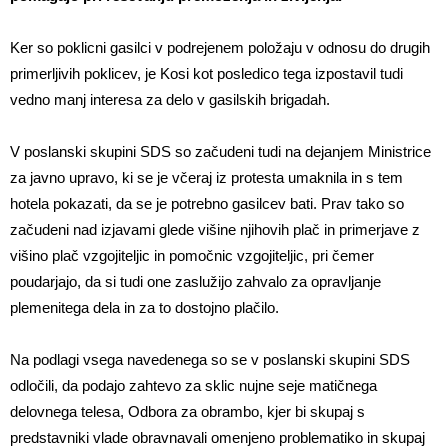
Ker so poklicni gasilci v podrejenem položaju v odnosu do drugih
primerljivih poklicev, je Kosi kot posledico tega izpostavil tudi
vedno manj interesa za delo v gasilskih brigadah.
V poslanski skupini SDS so začudeni tudi na dejanjem Ministrice
za javno upravo, ki se je včeraj iz protesta umaknila in s tem
hotela pokazati, da se je potrebno gasilcev bati. Prav tako so
začudeni nad izjavami glede višine njihovih plač in primerjave z
višino plač vzgojiteljic in pomočnic vzgojiteljic, pri čemer
poudarjajo, da si tudi one zaslužijo zahvalo za opravljanje
plemenitega dela in za to dostojno plačilo.
Na podlagi vsega navedenega so se v poslanski skupini SDS
odločili, da podajo zahtevo za sklic nujne seje matičnega
delovnega telesa, Odbora za obrambo, kjer bi skupaj s
predstavniki vlade obravnavali omenjeno problematiko in skupaj