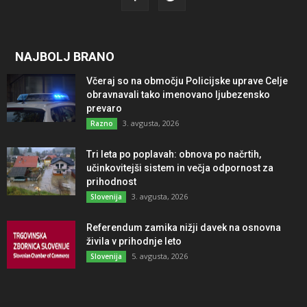
NAJBOLJ BRANO
Včeraj so na območju Policijske uprave Celje
obravnavali tako imenovano ljubezensko
prevaro
3. avgusta, 2026
Razno
Tri leta po poplavah: obnova po načrtih,
učinkovitejši sistem in večja odpornost za
prihodnost
3. avgusta, 2026
Slovenija
Referendum zamika nižji davek na osnovna
živila v prihodnje leto
5. avgusta, 2026
Slovenija