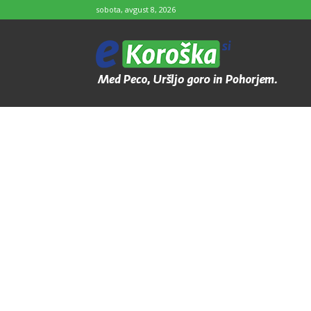
sobota, avgust 8, 2026
e-
Koroška