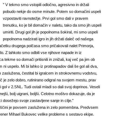
” V tekmo smo vstopili odločno, agresivno in držali
pobudo nekje do osme minute. Potem so domačini uspeli
vzpostaviti ravnotežje. Prvi gol smo dali v pravem
trenutku, ko je bil domačin v naletu, tako da smo jih uspeli
umiriti. Drugi gol jih je popolnoma šokiral, mi smo uspeli
popolnoma nadzirati igro in jih držati daleč od našega
začetku drugega polčasa smo pričakovali nalet Primorja,
ilo. Z lahkoto smo odbili vse njihove napade in iz
a tekme so domači pritisnili in znižali, kaj več pa jim ob
ni uspelo. Mi bi lahko iz protinapadov dali še gol ali dva,
zaslužena, čestital bi igralcem in strokovnemu vodstvu,
je zelo dobro, rutinirano odigral na svojem mestu, prav
i gol v 2.SNL. Tudi ostali mladi so dali svoj doprinos. Veseli
ši, bolj uigrani, boljši. Celotno moštvo dokazuje, da je
i dosežejo svoje zastavljene sanje in cilje.”
vščini je povsem zaslužena in zelo pomembna. Predvsem
 trener Mihael Bukovec velike probleme s sestavo ekipe.