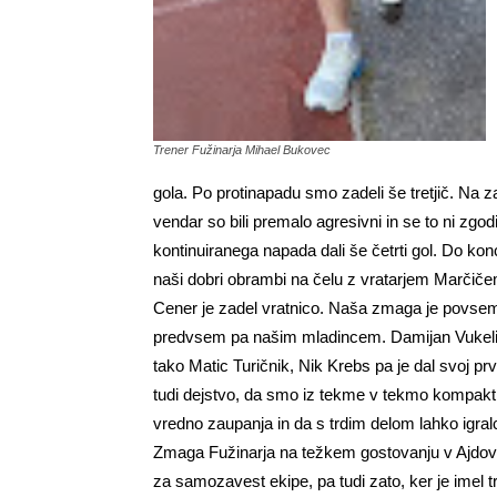
Trener Fužinarja Mihael Bukovec
gola. Po protinapadu smo zadeli še tretjič. Na 
vendar so bili premalo agresivni in se to ni zgod
kontinuiranega napada dali še četrti gol. Do konc
naši dobri obrambi na čelu z vratarjem Marčičem 
Cener je zadel vratnico. Naša zmaga je povsem 
predvsem pa našim mladincem. Damijan Vukelič 
tako Matic Turičnik, Nik Krebs pa je dal svoj prv
tudi dejstvo, da smo iz tekme v tekmo kompaktnej
vredno zaupanja in da s trdim delom lahko igralc
Zmaga Fužinarja na težkem gostovanju v Ajdo
za samozavest ekipe, pa tudi zato, ker je imel