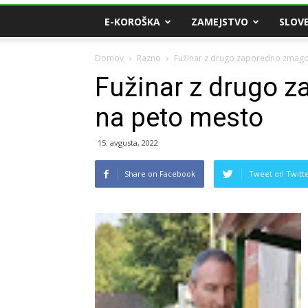
E-KOROŠKA
ZAMEJSTVO
SLOVE
Domov
Razno
Fužinar z drugo zaporedno zmago
Fužinar z drugo 
na peto mesto
15. avgusta, 2022
Share on Facebook
Tweet on Twitt