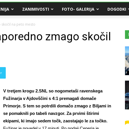
NIJA
ZANIMIVOSTI
FOTO- GALERIJA
DOGODKI
 skočil na peto mesto
zaporedno zmago skočil
er
V tretjem krogu 2.SNL so nogometaši ravenskega
Fužinarja v Ajdovščini s 4:1 premagali domače
Primorje. S tem so potrdili domačo zmago z Biljami in
se pomaknili po tabeli navzgor. Za prvimi štirimi
ekipami, ki imajo sedem točk, zaostajajo le za točko.
Fužinar je povedel v 17.minuti. Po podaji Cenerja je