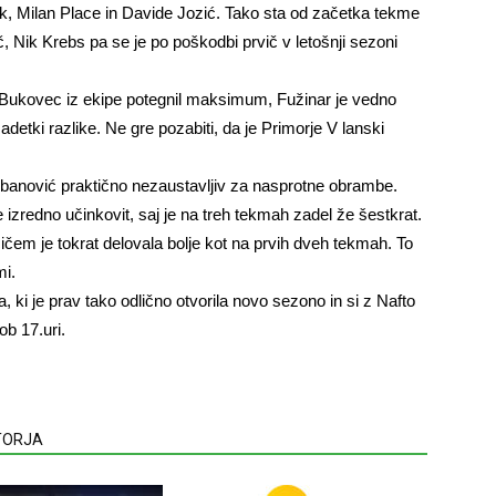
k, Milan Place in Davide Jozić. Tako sta od začetka tekme
, Nik Krebs pa se je po poškodbi prvič v letošnji sezoni
Bukovec iz ekipe potegnil maksimum, Fužinar je vedno
etki razlike. Ne gre pozabiti, da je Primorje V lanski
ubanović praktično nezaustavljiv za nasprotne obrambe.
e izredno učinkovit, saj je na treh tekmah zadel že šestkrat.
čem je tokrat delovala bolje kot na prvih dveh tekmah. To
mi.
ki je prav tako odlično otvorila novo sezono in si z Nafto
ob 17.uri.
VTORJA