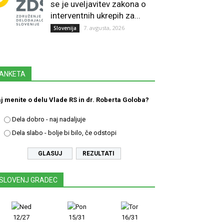
se je uveljavitev zakona o
interventnih ukrepih za...
7. avgusta, 2026
Slovenija
ANKETA
j menite o delu Vlade RS in dr. Roberta Goloba?
Dela dobro - naj nadaljuje
Dela slabo - bolje bi bilo, če odstopi
REZULTATI
SLOVENJ GRADEC
12/27
15/31
16/31