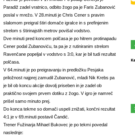
Paradiž zadel vratnico, odbito žogo pa je Faris Zubanović
poslal v mrežo. V 28.minuti je Chris Cener s pravim
slalomom preigral štiri domače igralce in s prefinjenim
strelom s štirinajstih metrov povišal vodstvo.
Dve minuti pred koncem polčasa je po hitrem protinapadu
Cener podal Zubanoviću, ta pa je z rutiniranim strelom
Ravenčane popeljal v vodstvo s 3:0, kar je bil tudi rezultat
Ka
polčasa.
V 64.minuti je po preigravanju in predložku Pesjaka
priložnost najprej zamudil Zubanović, mladi Nik Krebs pa
je bil ob koncu akcije dovolj priseben in je zadel ob
praktično svojem prvem dotiku z žogo. V igro je namreč
prišel samo minuto prej.
Do konca tekme so domači uspeli znižati, končni rezultat
4:1 je v 69.minuti postavil Čandić.
Trener Fužinarja Mihael Bukovec je po tekmi povedal
naslednje: