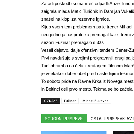
Zaradi poškodb so namreč odpadli Anže Turični
zaigrala mlada Matic Turičnik in Damijan Vukelič
znašel na klopi za rezervne igralce.
Kljub vsem tem problemom pa je trener Mihael 
neugodnega nasprotnika premagal kar s tremi zad
sezoni Fužinar premagalo s 3:0.
Veseli dejstvo, da je ofenzivni tandem Cener-Z
Prvi navdušuje s svojimi preigravanji, drugi pa j
Tudi obramba na čelu z vratarjem Tilenom Marči
je vsekakor dober obet pred naslednjimi tekma
To soboto pride na Ravne Krka iz Novega mesta, 
in Beltinci deli prvo mesto. Tekma se bo začela 
OZNAKE
Fužinar
Mihael Bukovec
SORODNI PRISPEVKI
OSTALI PRISPEVKI A