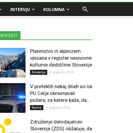
INTERVJU
KOLUMNA
NOVOSTI
Planinstvo in alpinizem
vpisana v register nesnovne
kulturne dediščine Slovenije
8. avgusta, 2026
Slovenija
V preteklih nekaj dneh so na
PU Celje obravnavali
požare, za katere kaže, da...
7. avgusta, 2026
Razno
Združenje delodajalcev
Slovenije (ZDS) obžaluje, da