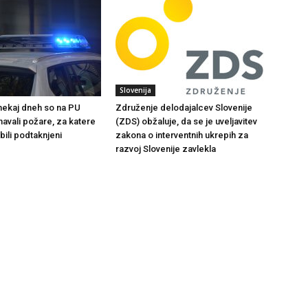
Slovenija
 nekaj dneh so na PU
Združenje delodajalcev Slovenije
navali požare, za katere
(ZDS) obžaluje, da se je uveljavitev
bili podtaknjeni
zakona o interventnih ukrepih za
razvoj Slovenije zavlekla