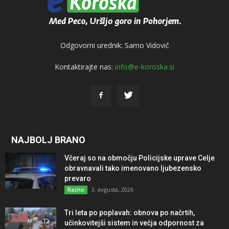
Odgovorni urednik: Samo Vidovič
Kontaktirajte nas:
info@e-koroska.si
NAJBOLJ BRANO
Včeraj so na območju Policijske uprave Celje
obravnavali tako imenovano ljubezensko
prevaro
3. avgusta, 2026
Razno
Tri leta po poplavah: obnova po načrtih,
učinkovitejši sistem in večja odpornost za