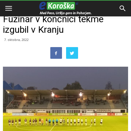
Domov
Razno
Fužinar v končnici tekme
izgubil v Kranju
7. oktobra, 2022