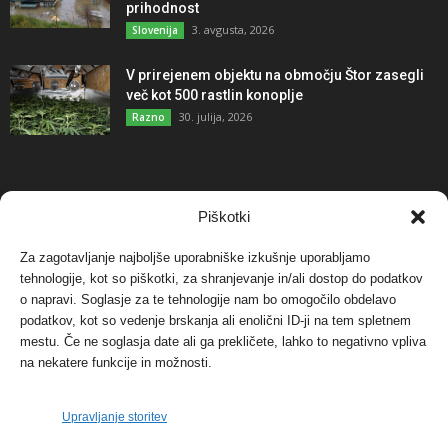
prihodnost
3. avgusta, 2026
Slovenija
V prirejenem objektu na območju Štor zasegli
več kot 500 rastlin konoplje
30. julija, 2026
Razno
NAJBOLJ KOMENTIRANO
Piškotki
Za zagotavljanje najboljše uporabniške izkušnje uporabljamo
Protest proti vetrnim elektrarnam na Ojstrici, v
tehnologije, kot so piškotki, za shranjevanje in/ali dostop do podatkov
svetu pa vedno bolj...
o napravi. Soglasje za te tehnologije nam bo omogočilo obdelavo
12. maja, 2017
Dogodki
podatkov, kot so vedenje brskanja ali enolični ID-ji na tem spletnem
mestu. Če ne soglasja date ali ga prekličete, lahko to negativno vpliva
Tožilstvo v Celovcu v korist elektrarnam
na nekatere funkcije in možnosti.
Verbund
29. januarja, 2018
Dogodki
Upravljanje storitev