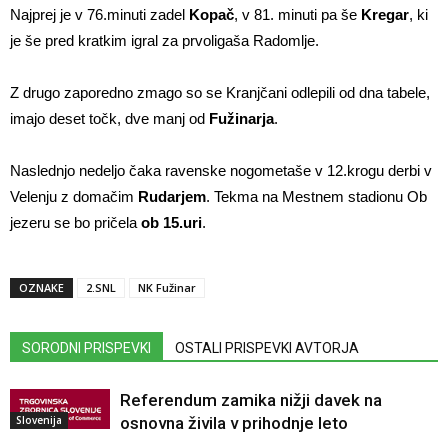
Najprej je v 76.minuti zadel
Kopač
, v 81. minuti pa še
Kregar
, ki
je še pred kratkim igral za prvoligaša Radomlje.
Z drugo zaporedno zmago so se Kranjčani odlepili od dna tabele,
imajo deset točk, dve manj od
Fužinarja
.
Naslednjo nedeljo čaka ravenske nogometaše v 12.krogu derbi v
Velenju z domačim
Rudarjem
. Tekma na Mestnem stadionu Ob
jezeru se bo pričela
ob 15.uri
.
OZNAKE
2.SNL
NK Fužinar
SORODNI PRISPEVKI
OSTALI PRISPEVKI AVTORJA
Referendum zamika nižji davek na
Slovenija
osnovna živila v prihodnje leto