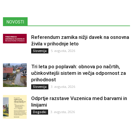
NOVOSTI
Referendum zamika nižji davek na osnovna
živila v prihodnje leto
5. avgusta, 2026
Slovenija
Tri leta po poplavah: obnova po načrtih,
učinkovitejši sistem in večja odpornost za
prihodnost
3. avgusta, 2026
Slovenija
Odprtje razstave Vuzenica med barvami in
linijami
3. avgusta, 2026
Dogodki