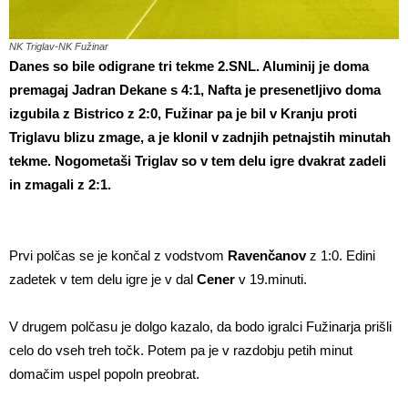
NK Triglav-NK Fužinar
Danes so bile odigrane tri tekme 2.SNL. Aluminij je doma
premagaj Jadran Dekane s 4:1, Nafta je presenetljivo doma
izgubila z Bistrico z 2:0, Fužinar pa je bil v Kranju proti
Triglavu blizu zmage, a je klonil v zadnjih petnajstih minutah
tekme. Nogometaši Triglav so v tem delu igre dvakrat zadeli
in zmagali z 2:1.
Prvi polčas se je končal z vodstvom
Ravenčanov
z 1:0. Edini
zadetek v tem delu igre je v dal
Cener
v 19.minuti.
V drugem polčasu je dolgo kazalo, da bodo igralci Fužinarja prišli
celo do vseh treh točk. Potem pa je v razdobju petih minut
domačim uspel popoln preobrat.