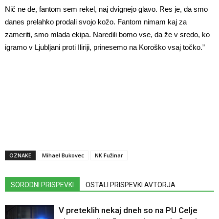
Nič ne de, fantom sem rekel, naj dvignejo glavo. Res je, da smo
danes prelahko prodali svojo kožo. Fantom nimam kaj za
zameriti, smo mlada ekipa. Naredili bomo vse, da že v sredo, ko
igramo v Ljubljani proti Iliriji, prinesemo na Koroško vsaj točko.”
OZNAKE
Mihael Bukovec
NK Fužinar
SORODNI PRISPEVKI
OSTALI PRISPEVKI AVTORJA
V preteklih nekaj dneh so na PU Celje