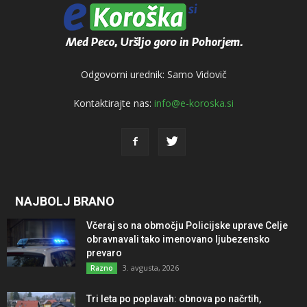
Odgovorni urednik: Samo Vidovič
Kontaktirajte nas:
info@e-koroska.si
NAJBOLJ BRANO
Včeraj so na območju Policijske uprave Celje
obravnavali tako imenovano ljubezensko
prevaro
3. avgusta, 2026
Razno
Tri leta po poplavah: obnova po načrtih,