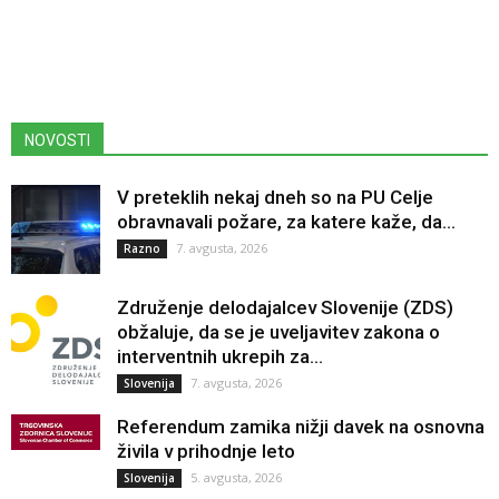
NOVOSTI
V preteklih nekaj dneh so na PU Celje
obravnavali požare, za katere kaže, da...
7. avgusta, 2026
Razno
Združenje delodajalcev Slovenije (ZDS)
obžaluje, da se je uveljavitev zakona o
interventnih ukrepih za...
7. avgusta, 2026
Slovenija
Referendum zamika nižji davek na osnovna
živila v prihodnje leto
5. avgusta, 2026
Slovenija