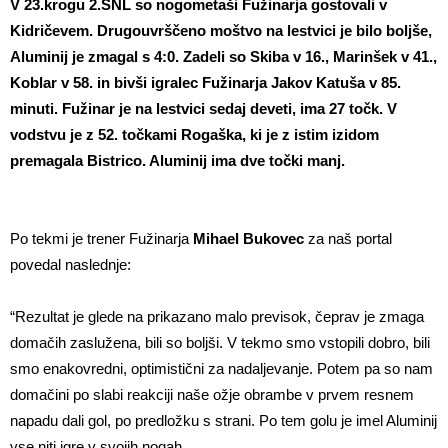
V 23.krogu 2.SNL so nogometaši Fužinarja gostovali v
Kidričevem. Drugouvrščeno moštvo na lestvici je bilo boljše,
Aluminij je zmagal s 4:0. Zadeli so Skiba v 16., Marinšek v 41.,
Koblar v 58. in bivši igralec Fužinarja Jakov Katuša v 85.
minuti. Fužinar je na lestvici sedaj deveti, ima 27 točk. V
vodstvu je z 52. točkami Rogaška, ki je z istim izidom
premagala Bistrico. Aluminij ima dve točki manj.
Po tekmi je trener Fužinarja
Mihael Bukovec
za naš portal
povedal naslednje:
“Rezultat je glede na prikazano malo previsok, čeprav je zmaga
domačih zaslužena, bili so boljši. V tekmo smo vstopili dobro, bili
smo enakovredni, optimistični za nadaljevanje. Potem pa so nam
domačini po slabi reakciji naše ožje obrambe v prvem resnem
napadu dali gol, po predložku s strani. Po tem golu je imel Aluminij
vse niti igre v svojih nogah.