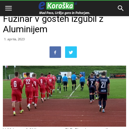
Domov
Razno
Fužinar v gosteh izgubil z
Aluminijem
1. aprila, 2023