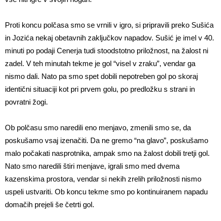
Proti koncu polčasa smo se vrnili v igro, si pripravili preko Sušića
in Jozića nekaj obetavnih zaključkov napadov. Sušić je imel v 40.
minuti po podaji Cenerja tudi stoodstotno priložnost, na žalost ni
zadel. V teh minutah tekme je gol “visel v zraku”, vendar ga
nismo dali. Nato pa smo spet dobili nepotreben gol po skoraj
identični situaciji kot pri prvem golu, po predložku s strani in
povratni žogi.
Ob polčasu smo naredili eno menjavo, zmenili smo se, da
poskušamo vsaj izenačiti. Da ne gremo “na glavo”, poskušamo
malo počakati nasprotnika, ampak smo na žalost dobili tretji gol.
Nato smo naredili štiri menjave, igrali smo med dvema
kazenskima prostora, vendar si nekih zrelih priložnosti nismo
uspeli ustvariti. Ob koncu tekme smo po kontinuiranem napadu
domačih prejeli še četrti gol.