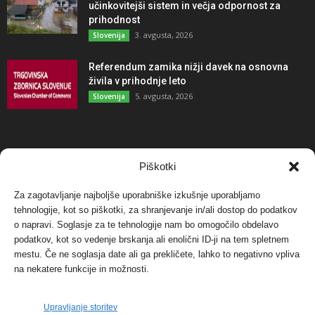
učinkovitejši sistem in večja odpornost za
prihodnost
3. avgusta, 2026
Slovenija
Referendum zamika nižji davek na osnovna
živila v prihodnje leto
5. avgusta, 2026
Slovenija
NAJBOLJ KOMENTIRANO
Piškotki
Za zagotavljanje najboljše uporabniške izkušnje uporabljamo
Protest proti vetrnim elektrarnam na Ojstrici, v
tehnologije, kot so piškotki, za shranjevanje in/ali dostop do podatkov
svetu pa vedno bolj...
o napravi. Soglasje za te tehnologije nam bo omogočilo obdelavo
12. maja, 2017
Dogodki
podatkov, kot so vedenje brskanja ali enolični ID-ji na tem spletnem
mestu. Če ne soglasja date ali ga prekličete, lahko to negativno vpliva
Tožilstvo v Celovcu v korist elektrarnam
na nekatere funkcije in možnosti.
Verbund
29. januarja, 2018
Dogodki
Upravljanje storitev