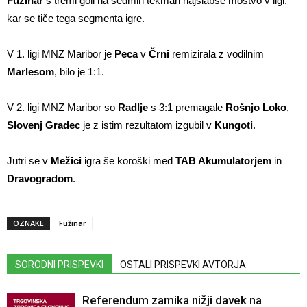
Fužinar
s tremi goli na sedmih tekmah najslabše moštvo v ligi,
kar se tiče tega segmenta igre.
V 1. ligi MNZ Maribor je
Peca
v
Črni
remizirala z vodilnim
Marlesom
, bilo je 1:1.
V 2. ligi MNZ Maribor so
Radlje
s 3:1 premagale
Rošnjo Loko
,
Slovenj Gradec
je z istim rezultatom izgubil v
Kungoti
.
Jutri se v
Mežici
igra še koroški med
TAB Akumulatorjem
in
Dravogradom
.
OZNAKE
Fužinar
SORODNI PRISPEVKI
OSTALI PRISPEVKI AVTORJA
Referendum zamika nižji davek na