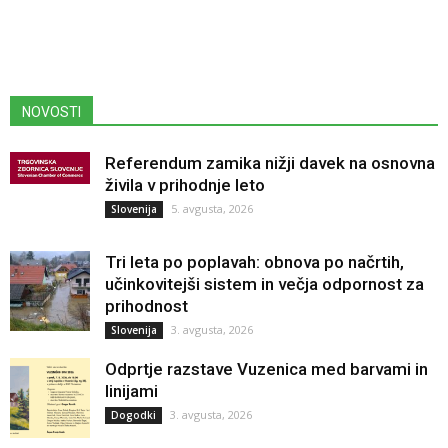
NOVOSTI
Referendum zamika nižji davek na osnovna
živila v prihodnje leto
5. avgusta, 2026
Slovenija
Tri leta po poplavah: obnova po načrtih,
učinkovitejši sistem in večja odpornost za
prihodnost
3. avgusta, 2026
Slovenija
Odprtje razstave Vuzenica med barvami in
linijami
3. avgusta, 2026
Dogodki