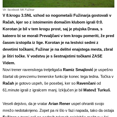
Vir: facebook NK Fužinar
V 8.krogu 3.SNL vzhod so nogometaši Fužinarja gostovali v
Račah, kjer so z istoimenim domačim klubom igrali 0:0.
Korotan je bil v tem krogu prost, saj je ptujska Drava, s
kateero bi se morali Prevaljčani v tem krogu pomeriti, že pred
časom izstopila iz lige. Korotan je na lestvici sedmi z
devetimi točkami, Fužinar je na delitvi enajstega mesta, zbral
je štiri točke. V vodstvu je s šestnajstimi točkami ZASE
Videm.
Novi trener ravenskega tretjeligaša
Ramiz Smajlović
je uspešno
štartal ob prevzemu trenerske funkcije konec tega tedna. Točka v
Račah
je gotovo uspeh, še posebej, ker so
Ravenčani
od
61.minute igrali z igralcem manj. Izključen je bil
Matevž Turkuš
.
Veseli dejstvo, da je vratar
Arian Rener
uspel ohraniti svojo
mrežo nedotaknjeno. Zopet pa ni šlo v fazi napada, tako da ostaja