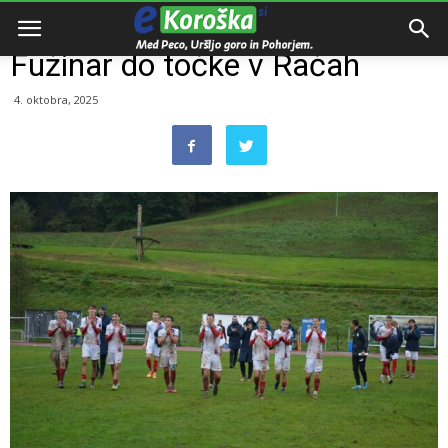
Domov
Razno
Fužinar do točke v Račah
4. oktobra, 2025