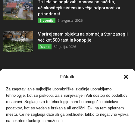
Tri leta po poplavah: obnova po načrtih,
učinkovitejši sistem in večja odpornost za
prihodnost
3. avgusta, 2026
Slovenija
V prirejenem objektu na območju Štor zasegli
več kot 500 rastlin konoplje
30. julija, 2026
Razno
NAJBOLJ KOMENTIRANO
Piškotki
Za zagotavljanje najboljše uporabniške izkušnje uporabljamo
Protest proti vetrnim elektrarnam na Ojstrici, v
tehnologije, kot so piškotki, za shranjevanje in/ali dostop do podatkov
svetu pa vedno bolj...
o napravi. Soglasje za te tehnologije nam bo omogočilo obdelavo
12. maja, 2017
Dogodki
podatkov, kot so vedenje brskanja ali enolični ID-ji na tem spletnem
mestu. Če ne soglasja date ali ga prekličete, lahko to negativno vpliva
Tožilstvo v Celovcu v korist elektrarnam
na nekatere funkcije in možnosti.
Verbund
29. januarja, 2018
Dogodki