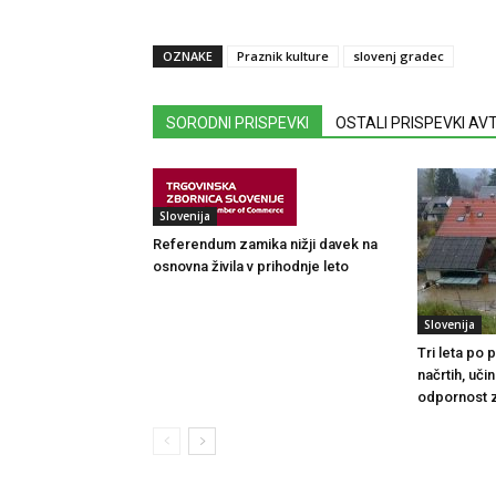
OZNAKE
Praznik kulture
slovenj gradec
SORODNI PRISPEVKI
OSTALI PRISPEVKI A
Slovenija
Referendum zamika nižji davek na
osnovna živila v prihodnje leto
Slovenija
Tri leta po
načrtih, uči
odpornost 