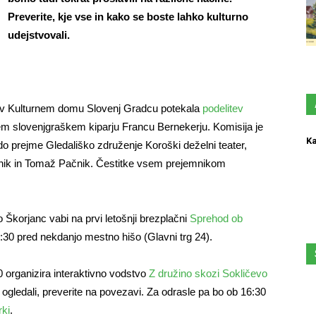
Preverite, kje vse in kako se boste lahko kulturno
udejstvovali.
i v Kulturnem domu Slovenj Gradcu potekala
podelitev
m slovenjgraškem kiparju Francu Bernekerju. Komisija je
Ka
ado prejme Gledališko združenje Koroški deželni teater,
znik in Tomaž Pačnik. Čestitke vsem prejemnikom
Škorjanc vabi na prvi letošnji brezplačni
Sprehod ob
0:30 pred nekdanjo mestno hišo (Glavni trg 24).
 organizira interaktivno vodstvo
Z družino skozi Sokličevo
si ogledali, preverite na povezavi. Za odrasle pa bo ob 16:30
rki
.