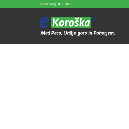
petek, avgust 7, 2026
e-
Koroška