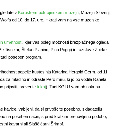
ogledate v
Koroškem pokrajinskem muzeju
, Muzeju Slovenj
a Wolfa od 10. do 17. ure. Hkrati vam na vse muzejske
nih umetnosti
, kjer vas poleg možnosti brezplačnega ogleda
e Tisnikar, Štefan Planinc, Pino Poggi) in razstave Zbirke
a tudi poseben program.
prihodnost popelje kustosinja Katarina Hergold Germ, od 11.
ca za mladino in odrasle Pero miru, ki jo bo vodila Rahela
prijaviti, preverite
tukaj
). Tudi KGLU vam ob nakupu
 kavice, vabljeni, da si privoščite posebno, skladatelju
o na poseben način, s pred kratkim prenovljeno podobo,
ni kavarni ali Slaščičarni Šrimpf.