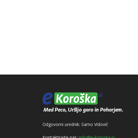
Odgovorni urednik: Samo Vidovič
Kontaktirajte nas:
info@e-koroska.si