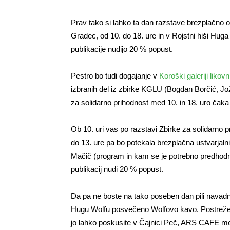
Prav tako si lahko ta dan razstave brezplačno 
Gradec, od 10. do 18. ure in v Rojstni hiši Hug
publikacije nudijo 20 % popust.
Pestro bo tudi dogajanje v
Koroški galeriji likov
izbranih del iz zbirke KGLU (Bogdan Borčić, Jož
za solidarno prihodnost med 10. in 18. uro čak
Ob 10. uri vas po razstavi Zbirke za solidarno 
do 13. ure pa bo potekala brezplačna ustvarjalni
Mačič (program in kam se je potrebno predhodno 
publikacij nudi 20 % popust.
Da pa ne boste na tako poseben dan pili navadne
Hugu Wolfu posvečeno Wolfovo kavo. Postrežen
jo lahko poskusite v Čajnici Peč, ARS CAFE mest