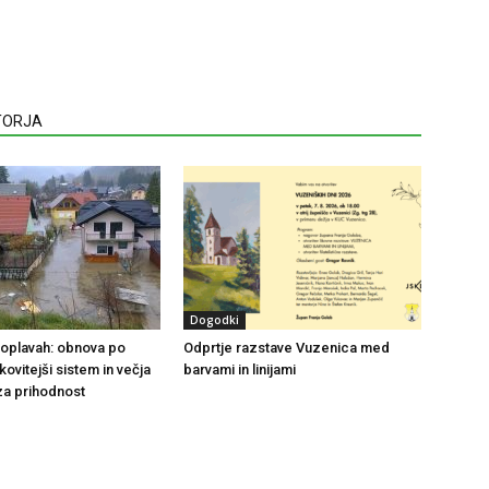
VTORJA
Dogodki
 poplavah: obnova po
Odprtje razstave Vuzenica med
nkovitejši sistem in večja
barvami in linijami
za prihodnost