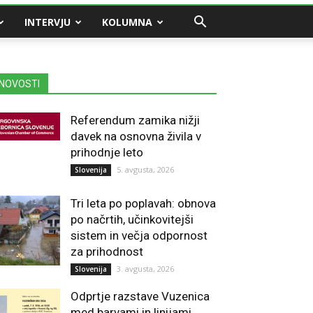
INTERVJU
KOLUMNA
NOVOSTI
Referendum zamika nižji
davek na osnovna živila v
prihodnje leto
5. avgusta, 2026
Slovenija
Tri leta po poplavah: obnova
po načrtih, učinkovitejši
sistem in večja odpornost
za prihodnost
3. avgusta, 2026
Slovenija
Odprtje razstave Vuzenica
med barvami in linijami