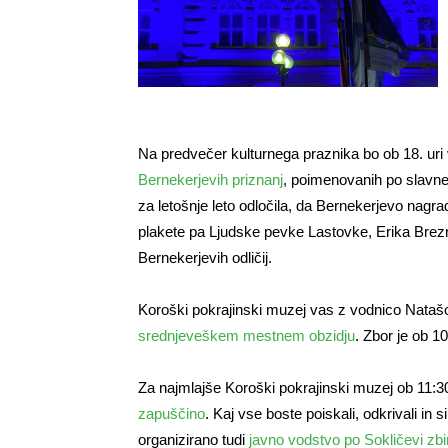
Na predvečer kulturnega praznika bo ob 18. ur
Bernekerjevih priznanj
, poimenovanih po slavne
za letošnje leto odločila, da Bernekerjevo nagr
plakete pa Ljudske pevke Lastovke, Erika Bre
Bernekerjevih odličij.
Koroški pokrajinski muzej vas z vodnico Natašo 
srednjeveškem mestnem obzidju
. Zbor je ob 1
Za najmlajše Koroški pokrajinski muzej ob 11:30
zapuščino
. Kaj vse boste poiskali, odkrivali in 
organizirano tudi
javno vodstvo po Sokličevi zbi