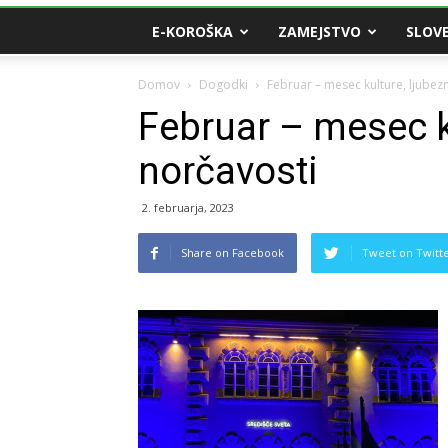
E-KOROŠKA
ZAMEJSTVO
SLOVE
Domov
Dogodki
Februar – mesec kulture, ljubezn
Februar – mesec ku
norčavosti
2. februarja, 2023
Share on Facebook
Tweet on Twitt