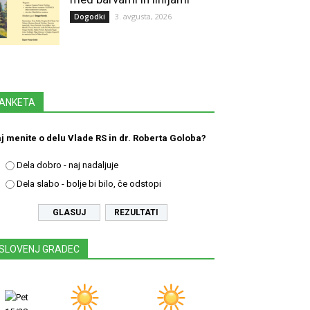
3. avgusta, 2026
Dogodki
ANKETA
j menite o delu Vlade RS in dr. Roberta Goloba?
Dela dobro - naj nadaljuje
Dela slabo - bolje bi bilo, če odstopi
REZULTATI
SLOVENJ GRADEC