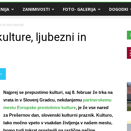
NIJA
ZANIMIVOSTI
FOTO- GALERIJA
DOGODKI
i in norčavosti
lture, ljubezni in
er
Najprej se prepustimo kulturi, saj 8. februar že trka na
vrata in v Slovenj Gradcu, nekdanjemu
partnerskemu
mestu Evropske prestolnice kulture
, je že vse nared
za Prešernov dan, slovenski kulturni praznik. Kulturo,
tako močno vpeto v vsakdan življenja v našem mestu,
bomo tudi tokrat proslavili na različne načine.