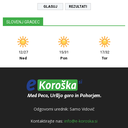
REZULTATI
SLOVENJ GRADEC
12/27
15/31
17/32
Ned
Pon
Tor
Odgovorni urednik: Samo Vidovič
Kontaktirajte nas:
info@e-koroska.si