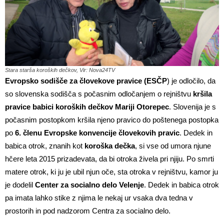
Stara starša koroških dečkov, Vir: Nova24TV
Evropsko sodišče za človekove pravice (ESČP
) je odločilo, da
so slovenska sodišča s počasnim odločanjem o rejništvu
kršila
pravice babici koroških dečkov Mariji Otorepec
. Slovenija je s
počasnim postopkom kršila njeno pravico do poštenega postopka
po
6. členu Evropske konvencije človekovih pravic
. Dedek in
babica otrok, znanih kot
koroška dečka
, si vse od umora njune
hčere leta 2015 prizadevata, da bi otroka živela pri njiju. Po smrti
matere otrok, ki ju je ubil njun oče, sta otroka v rejništvu, kamor ju
je dodelil
Center za socialno delo Velenje
. Dedek in babica otrok
pa imata lahko stike z njima le nekaj ur vsaka dva tedna v
prostorih in pod nadzorom Centra za socialno delo.