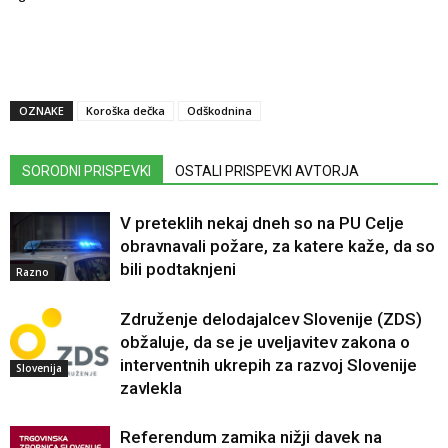
OZNAKE
Koroška dečka
Odškodnina
SORODNI PRISPEVKI
OSTALI PRISPEVKI AVTORJA
V preteklih nekaj dneh so na PU Celje
obravnavali požare, za katere kaže, da so
bili podtaknjeni
Razno
Združenje delodajalcev Slovenije (ZDS)
obžaluje, da se je uveljavitev zakona o
interventnih ukrepih za razvoj Slovenije
Slovenija
zavlekla
Referendum zamika nižji davek na