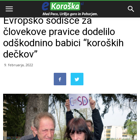
Domov
Razno
Evropsko sodišče za
človekove pravice dodelilo
odškodnino babici “koroških
dečkov”
9. februarja, 2022