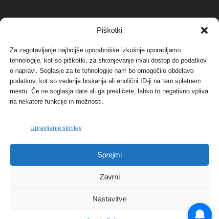
NAJBOLJ KOMENTIRANO
Piškotki
Za zagotavljanje najboljše uporabniške izkušnje uporabljamo
Protest proti vetrnim elektrarnam na Ojstrici, v
tehnologije, kot so piškotki, za shranjevanje in/ali dostop do podatkov
svetu pa vedno bolj...
o napravi. Soglasje za te tehnologije nam bo omogočilo obdelavo
12. maja, 2017
Dogodki
podatkov, kot so vedenje brskanja ali enolični ID-ji na tem spletnem
mestu. Če ne soglasja date ali ga prekličete, lahko to negativno vpliva
Tožilstvo v Celovcu v korist elektrarnam
na nekatere funkcije in možnosti.
Verbund
29. januarja, 2018
Dogodki
Upravljanje storitev
FOTO: Razstava cvetličarskega mojstra Andreja
Sprejmi
Rusa
27. novembra, 2017
Dogodki
Zavrni
Nastavitve