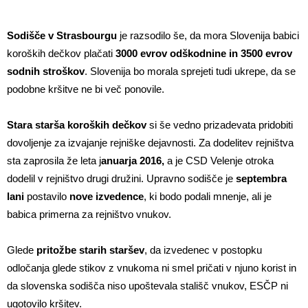
Sodišče v Strasbourgu
je razsodilo še, da mora Slovenija babici
koroških dečkov plačati
3000 evrov odškodnine in 3500 evrov
sodnih stroškov
. Slovenija bo morala sprejeti tudi ukrepe, da se
podobne kršitve ne bi več ponovile.
Stara starša koroških dečkov
si še vedno prizadevata pridobiti
dovoljenje za izvajanje rejniške dejavnosti. Za dodelitev rejništva
sta zaprosila že leta j
anuarja 2016,
a je CSD Velenje otroka
dodelil v rejništvo drugi družini. Upravno sodišče je
septembra
lani
postavilo
nove izvedence
, ki bodo podali mnenje, ali je
babica primerna za rejništvo vnukov.
Glede
pritožbe starih staršev
, da izvedenec v postopku
odločanja glede stikov z vnukoma ni smel pričati v njuno korist in
da slovenska sodišča niso upoštevala stališč vnukov, ESČP ni
ugotovilo kršitev.