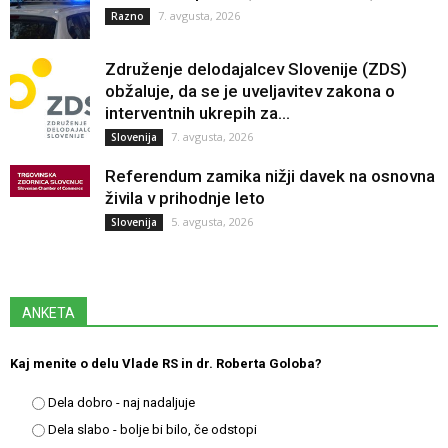
7. avgusta, 2026
Razno
Združenje delodajalcev Slovenije (ZDS)
obžaluje, da se je uveljavitev zakona o
interventnih ukrepih za...
7. avgusta, 2026
Slovenija
Referendum zamika nižji davek na osnovna
živila v prihodnje leto
5. avgusta, 2026
Slovenija
ANKETA
Kaj menite o delu Vlade RS in dr. Roberta Goloba?
Dela dobro - naj nadaljuje
Dela slabo - bolje bi bilo, če odstopi