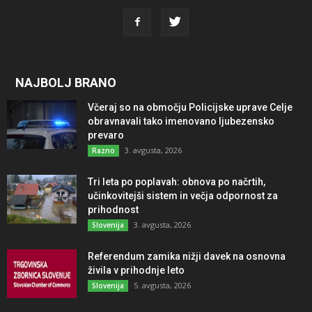
NAJBOLJ BRANO
Včeraj so na območju Policijske uprave Celje
obravnavali tako imenovano ljubezensko
prevaro
3. avgusta, 2026
Razno
Tri leta po poplavah: obnova po načrtih,
učinkovitejši sistem in večja odpornost za
prihodnost
3. avgusta, 2026
Slovenija
Referendum zamika nižji davek na osnovna
živila v prihodnje leto
5. avgusta, 2026
Slovenija