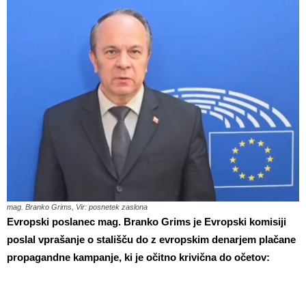
mag. Branko Grims, Vir: posnetek zaslona
Evropski poslanec mag. Branko Grims je Evropski komisiji
poslal vprašanje o stališču do z evropskim denarjem plačane
propagandne kampanje, ki je očitno krivična do očetov: