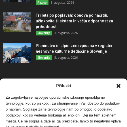
3. avgusta, 2026
Razno
Tri leta po poplavah: obnova po načrtih,
učinkovitejši sistem in večja odpornost za
prihodnost
3. avgusta, 2026
Slovenija
Planinstvo in alpinizem vpisana v register
nesnovne kulturne dediščine Slovenije
8. avgusta, 2026
Slovenija
NAJBOLJ KOMENTIRANO
Piškotki
Za zagotavljanje najboljše uporabniške izkušnje uporabljamo
Protest proti vetrnim elektrarnam na Ojstrici, v
svetu pa vedno bolj...
tehnologije, kot so piškotki, za shranjevanje in/ali dostop do podatkov
o napravi. Soglasje za te tehnologije nam bo omogočilo obdelavo
12. maja, 2017
Dogodki
podatkov, kot so vedenje brskanja ali enolični ID-ji na tem spletnem
mestu. Če ne soglasja date ali ga prekličete, lahko to negativno vpliva
Tožilstvo v Celovcu v korist elektrarnam