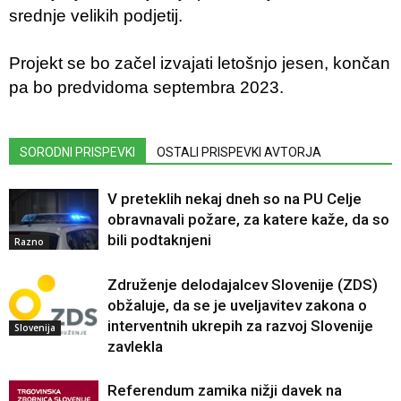
srednje velikih podjetij.
Projekt se bo začel izvajati letošnjo jesen, končan
pa bo predvidoma septembra 2023.
SORODNI PRISPEVKI
OSTALI PRISPEVKI AVTORJA
V preteklih nekaj dneh so na PU Celje
obravnavali požare, za katere kaže, da so
bili podtaknjeni
Razno
Združenje delodajalcev Slovenije (ZDS)
obžaluje, da se je uveljavitev zakona o
interventnih ukrepih za razvoj Slovenije
Slovenija
zavlekla
Referendum zamika nižji davek na