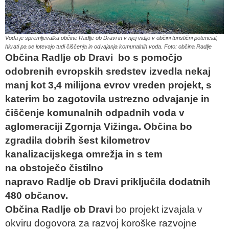
Voda je spremljevalka občine Radlje ob Dravi in v njej vidijo v občini turistični potencial,
hkrati pa se lotevajo tudi čiščenja in odvajanja komunalnih voda. Foto: občina Radlje
Občina Radlje ob Dravi bo s pomočjo
odobrenih evropskih sredstev izvedla nekaj
manj kot 3,4 milijona evrov vreden projekt, s
katerim bo zagotovila ustrezno odvajanje in
čiščenje komunalnih odpadnih voda v
aglomeraciji Zgornja Vižinga. Občina bo
zgradila dobrih šest kilometrov
kanalizacijskega omrežja in s tem
na obstoječo čistilno
napravo Radlje ob Dravi priključila dodatnih
480 občanov.
Občina
Radlje
ob
Dravi
bo projekt izvajala v
okviru dogovora za razvoj koroške razvojne