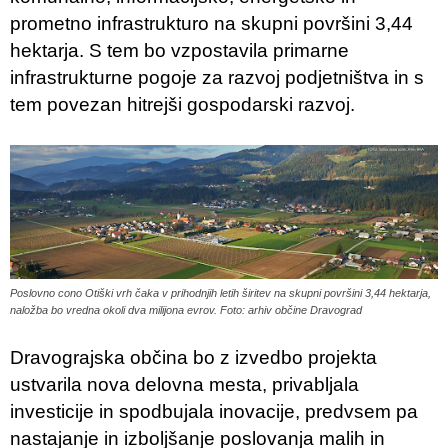
prometno infrastrukturo na skupni površini 3,44
hektarja. S tem bo vzpostavila primarne
infrastrukturne pogoje za razvoj podjetništva in s
tem povezan hitrejši gospodarski razvoj.
Poslovno cono Otiški vrh čaka v prihodnjih letih širitev na skupni površini 3,44 hektarja,
naložba bo vredna okoli dva milijona evrov. Foto: arhiv občine Dravograd
Dravograjska občina bo z izvedbo projekta
ustvarila nova delovna mesta, privabljala
investicije in spodbujala inovacije, predvsem pa
nastajanje in izboljšanje poslovanja malih in