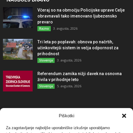
Včeraj so na območju Policijske uprave Celje
obravnavali tako imenovano ljubezensko
prevaro
3. avgusta, 2026
Razno
Tri leta po poplavah: obnova po načrtih,
učinkovitejši sistem in večja odpornost za
prihodnost
3. avgusta, 2026
Slovenija
Referendum zamika nižji davek na osnovna
živila v prihodnje leto
5. avgusta, 2026
Slovenija
NAJBOLJ KOMENTIRANO
Piškotki
Za zagotavljanje najboljše uporabniške izkušnje uporabljamo
Protest proti vetrnim elektrarnam na Ojstrici, v