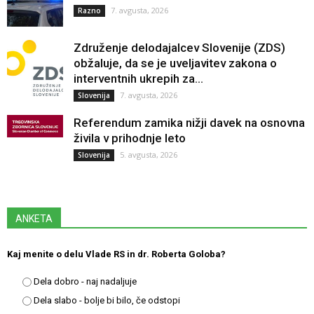
7. avgusta, 2026
Razno
Združenje delodajalcev Slovenije (ZDS)
obžaluje, da se je uveljavitev zakona o
interventnih ukrepih za...
7. avgusta, 2026
Slovenija
Referendum zamika nižji davek na osnovna
živila v prihodnje leto
5. avgusta, 2026
Slovenija
ANKETA
Kaj menite o delu Vlade RS in dr. Roberta Goloba?
Dela dobro - naj nadaljuje
Dela slabo - bolje bi bilo, če odstopi