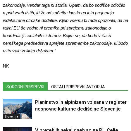
zakonodaje, vendar tega ni storila. Upam, da bo sodišče odločilo
v prid vseh tistih, ki že od začetka lanskega leta prejemajo
indeksirane otroške dodatke. Kljub vsemu bi rada opozorila, da na
ravni EU še vedno ni premika pri sprejemu zakonodaje o
koordinaciji socialnih sistemov. Bojim se, da bodo v času
nemškega predsedstva sprejete spremembe zakonodaje, ki bodo
ustrezale velikim državam.”
NK
SORODNI PRISPEVKI
OSTALI PRISPEVKI AVTORJA
Planinstvo in alpinizem vpisana v register
nesnovne kulturne dediščine Slovenije
Slovenija
V preteklih nekaj dneh so na PU Celje