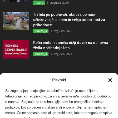
3. avgusta, 2026
Razno
Tri leta po poplavah: obnova po načrtih,
učinkovitejši sistem in večja odpornost za
prihodnost
3. avgusta, 2026
Slovenija
Referendum zamika nižji davek na osnovna
živila v prihodnje leto
5. avgusta, 2026
Slovenija
NAJBOLJ KOMENTIRANO
Piškotki
Za zagotavljanje najboljše uporabniške izkušnje uporabljamo
Protest proti vetrnim elektrarnam na Ojstrici, v
tehnologije, kot so piškotki, za shranjevanje in/ali dostop do podatkov
svetu pa vedno bolj...
o napravi. Soglasje za te tehnologije nam bo omogočilo obdelavo
12. maja, 2017
Dogodki
podatkov, kot so vedenje brskanja ali enolični ID-ji na tem spletnem
mestu. Če ne soglasja date ali ga prekličete, lahko to negativno vpliva
Tožilstvo v Celovcu v korist elektrarnam