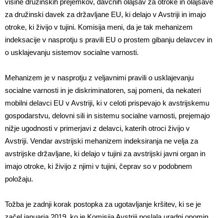
višine družinskih prejemkov, davčnih olajšav za otroke in olajšave
za družinski davek za državljane EU, ki delajo v Avstriji in imajo
otroke, ki živijo v tujini. Komisija meni, da je tak mehanizem
indeksacije v nasprotju s pravili EU o prostem gibanju delavcev in
o usklajevanju sistemov socialne varnosti.
Mehanizem je v nasprotju z veljavnimi pravili o usklajevanju
socialne varnosti in je diskriminatoren, saj pomeni, da nekateri
mobilni delavci EU v Avstriji, ki v celoti prispevajo k avstrijskemu
gospodarstvu, delovni sili in sistemu socialne varnosti, prejemajo
nižje ugodnosti v primerjavi z delavci, katerih otroci živijo v
Avstriji. Vendar avstrijski mehanizem indeksiranja ne velja za
avstrijske državljane, ki delajo v tujini za avstrijski javni organ in
imajo otroke, ki živijo z njimi v tujini, čeprav so v podobnem
položaju.
Tožba je zadnji korak postopka za ugotavljanje kršitev, ki se je
začel januarja 2019, ko je Komisija Avstriji poslala uradni opomin.