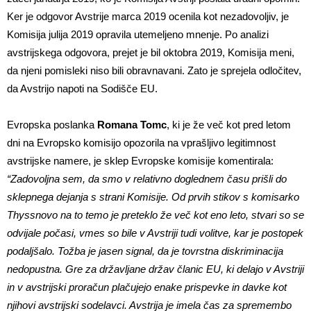
Ker je odgovor Avstrije marca 2019 ocenila kot nezadovoljiv, je
Komisija julija 2019 opravila utemeljeno mnenje. Po analizi
avstrijskega odgovora, prejet je bil oktobra 2019, Komisija meni,
da njeni pomisleki niso bili obravnavani. Zato je sprejela odločitev,
da Avstrijo napoti na Sodišče EU.
Evropska poslanka
Romana Tomc
, ki je že več kot pred letom
dni na Evropsko komisijo opozorila na vprašljivo legitimnost
avstrijske namere, je sklep Evropske komisije komentirala:
“Zadovoljna sem, da smo v relativno doglednem času prišli do
sklepnega dejanja s strani Komisije. Od prvih stikov s komisarko
Thyssnovo na to temo je preteklo že več kot eno leto, stvari so se
odvijale počasi, vmes so bile v Avstriji tudi volitve, kar je postopek
podaljšalo. Tožba je jasen signal, da je tovrstna diskriminacija
nedopustna. Gre za državljane držav članic EU, ki delajo v Avstriji
in v avstrijski proračun plačujejo enake prispevke in davke kot
njihovi avstrijski sodelavci. Avstrija je imela čas za spremembo