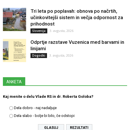
Tri leta po poplavah: obnova po načrtih,
učinkovitejši sistem in večja odpornost za
prihodnost
3. avgusta, 2026
Slovenija
Odprtje razstave Vuzenica med barvami in
linijami
3. avgusta, 2026
Dogodki
ANKETA
Kaj menite o delu Vlade RS in dr. Roberta Goloba?
Dela dobro - naj nadaljuje
Dela slabo - bolje bi bilo, če odstopi
REZULTATI