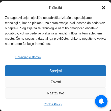
NAJBOLJ KOMENTIRANO
Piškotki
Za zagotavljanje najboljše uporabniške izkušnje uporabljamo
Protest proti vetrnim elektrarnam na Ojstrici, v
tehnologije, kot so piškotki, za shranjevanje in/ali dostop do podatkov
svetu pa vedno bolj...
o napravi. Soglasje za te tehnologije nam bo omogočilo obdelavo
12. maja, 2017
Dogodki
podatkov, kot so vedenje brskanja ali enolični ID-ji na tem spletnem
mestu. Če ne soglasja date ali ga prekličete, lahko to negativno vpliva
Tožilstvo v Celovcu v korist elektrarnam
na nekatere funkcije in možnosti.
Verbund
29. januarja, 2018
Dogodki
Upravljanje storitev
FOTO: Razstava cvetličarskega mojstra Andreja
Sprejmi
Rusa
27. novembra, 2017
Dogodki
Zavrni
Nastavitve
Cookie Policy
© 2026 | eKoroška.si