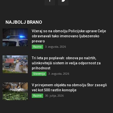
NAJBOLJ BRANO
Včeraj so na območju Policijske uprave Celje
obravnavali tako imenovano ljubezensko
prevaro
3. avgusta, 2026
Razno
Tri leta po poplavah: obnova po načrtih,
učinkovitejši sistem in večja odpornost za
prihodnost
3. avgusta, 2026
Slovenija
V prirejenem objektu na območju Štor zasegli
več kot 500 rastlin konoplje
30. julija, 2026
Razno