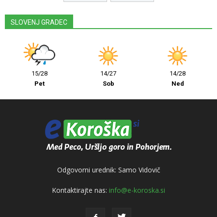
SLOVENJ GRADEC
15/28
14/27
14/28
Pet
Sob
Ned
Odgovorni urednik: Samo Vidovič
Kontaktirajte nas:
info@e-koroska.si