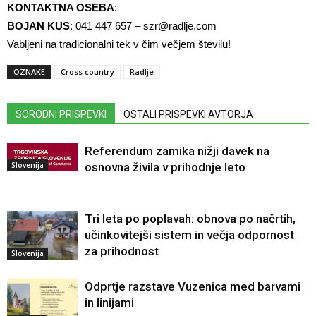
KONTAKTNA OSEBA
:
BOJAN KUS
: 041 447 657 –
szr@radlje.com
Vabljeni na tradicionalni tek v čim večjem številu!
OZNAKE
Cross country
Radlje
SORODNI PRISPEVKI
OSTALI PRISPEVKI AVTORJA
Referendum zamika nižji davek na
Slovenija
osnovna živila v prihodnje leto
Tri leta po poplavah: obnova po načrtih,
učinkovitejši sistem in večja odpornost
za prihodnost
Slovenija
Odprtje razstave Vuzenica med barvami
in linijami