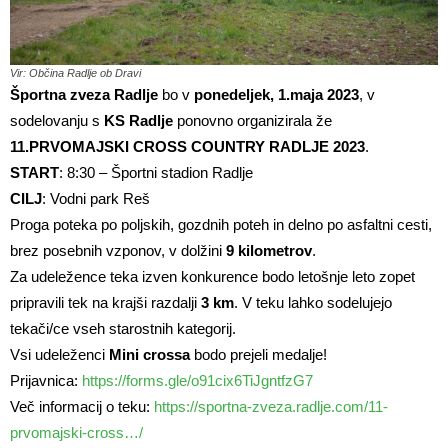
Vir: Občina Radlje ob Dravi
Športna zveza Radlje
bo v
ponedeljek, 1.maja 2023
, v
sodelovanju s
KS Radlje
ponovno organizirala že
11.PRVOMAJSKI CROSS COUNTRY RADLJE 2023
.
START
: 8:30 – Športni stadion Radlje
CILJ
: Vodni park Reš
Proga poteka po poljskih, gozdnih poteh in delno po asfaltni cesti,
brez posebnih vzponov, v dolžini
9 kilometrov
.
Za udeležence teka izven konkurence bodo letošnje leto zopet
pripravili tek na krajši razdalji
3 km
. V teku lahko sodelujejo
tekači/ce vseh starostnih kategorij.
Vsi udeleženci
Mini crossa
bodo prejeli medalje!
Prijavnica:
https://forms.gle/o91cix6TiJgntfzG7
Več informacij o teku:
https://sportna-zveza.radlje.com/11-
prvomajski-cross…/