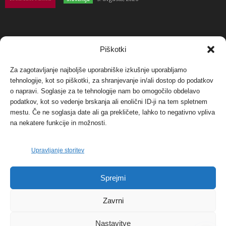
NAJBOLJ KOMENTIRANO
Piškotki
Za zagotavljanje najboljše uporabniške izkušnje uporabljamo
Protest proti vetrnim elektrarnam na Ojstrici, v
tehnologije, kot so piškotki, za shranjevanje in/ali dostop do podatkov
svetu pa vedno bolj...
o napravi. Soglasje za te tehnologije nam bo omogočilo obdelavo
12. maja, 2017
Dogodki
podatkov, kot so vedenje brskanja ali enolični ID-ji na tem spletnem
mestu. Če ne soglasja date ali ga prekličete, lahko to negativno vpliva
Tožilstvo v Celovcu v korist elektrarnam
na nekatere funkcije in možnosti.
Verbund
29. januarja, 2018
Dogodki
Upravljanje storitev
FOTO: Razstava cvetličarskega mojstra Andreja
Sprejmi
Rusa
27. novembra, 2017
Dogodki
Zavrni
Nastavitve