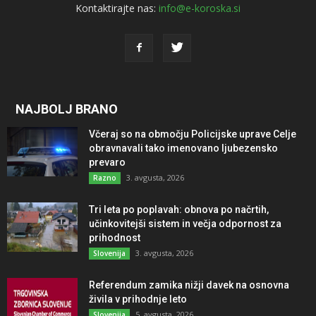
Kontaktirajte nas:
info@e-koroska.si
NAJBOLJ BRANO
Včeraj so na območju Policijske uprave Celje
obravnavali tako imenovano ljubezensko
prevaro
3. avgusta, 2026
Razno
Tri leta po poplavah: obnova po načrtih,
učinkovitejši sistem in večja odpornost za
prihodnost
3. avgusta, 2026
Slovenija
Referendum zamika nižji davek na osnovna
živila v prihodnje leto
5. avgusta, 2026
Slovenija