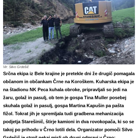
Vir: Silvo Grdešič
Srčna ekipa iz Bele krajine je pretekle dni že drugič pomagala
občanom in občankam Črne na Koroškem. Kuharska ekipa je
na štadionu NK Peca kuhala obroke, pripravljali so jedi na
žaru, golaž in pasulj, ob tem je gospa Tina Muller posebej
skuhala golaž in pasulj, gospa Martina Kapušin pa pašta
fižol. Tokrat jih je spremljala tudi gradbena mehanizacija
podjetja Starešinič, štirje kamioni in dva rovokopača, ki so se
takoj po prihodu v Črno lotili dela. Organizator pomoči Silvo
Grdešič je strnil nekaj misli ob drugi odpravi v Črno: