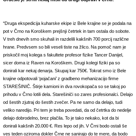
“Druga ekspedicija kuharske ekipe iz Bele krajine se je podala na
pot v Črno na Koroškem prejšnji četrtek in tam ostala do sobote.
V treh dnevih smo skuhali in razdelili kakšnih 700 porcij različne
hrane. Predvsem so bili veseli tiste na žlico. Na pomoč nam je
priskočil moj kolega s fakultete profesor fizike Tancer Danijel,
sicer doma iz Raven na Koroškem. Drugi kolegi fiziki pa so
donirali kar nekaj denarja. Skupaj kar 750€. Tokrat smo iz Bele
krajine odpotovali ‘pojačani’ z gradbeno mehanizacijo firme
STAREŠINIČ. Štirje kamioni in dva rovokopača so se takoj po
prihodu v Črno lotili dela. Starešiniči so zares profesionalci. Delajo
od šestih zjutraj do šestih zvečer. Pa ne samo da delajo, tudi
veliko naredijo. Pri tem je treba povedati, da od četrtka do nedelje
delajo dobrodelno, brez plačila. To je tako nekako, kot da bi
donirali kakšnih 20.000 €. Res lepo od jih. V Črni bodo ostali še
ves teden oziroma dokler Črne ne sanirajo do te mere, da bodo