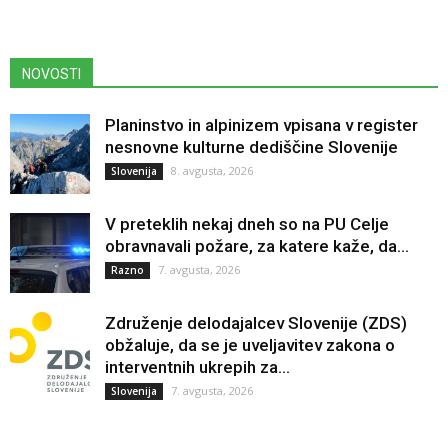
NOVOSTI
Planinstvo in alpinizem vpisana v register
nesnovne kulturne dediščine Slovenije
8. avgusta, 2026
Slovenija
V preteklih nekaj dneh so na PU Celje
obravnavali požare, za katere kaže, da...
7. avgusta, 2026
Razno
Združenje delodajalcev Slovenije (ZDS)
obžaluje, da se je uveljavitev zakona o
interventnih ukrepih za...
7. avgusta, 2026
Slovenija