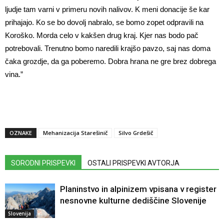
ljudje tam varni v primeru novih nalivov. K meni donacije še kar
prihajajo. Ko se bo dovolj nabralo, se bomo zopet odpravili na
Koroško. Morda celo v kakšen drug kraj. Kjer nas bodo pač
potrebovali. Trenutno bomo naredili krajšo pavzo, saj nas doma
čaka grozdje, da ga poberemo. Dobra hrana ne gre brez dobrega
vina.”
OZNAKE
Mehanizacija Starešinič
Silvo Grdešič
SORODNI PRISPEVKI
OSTALI PRISPEVKI AVTORJA
Planinstvo in alpinizem vpisana v register
nesnovne kulturne dediščine Slovenije
Slovenija