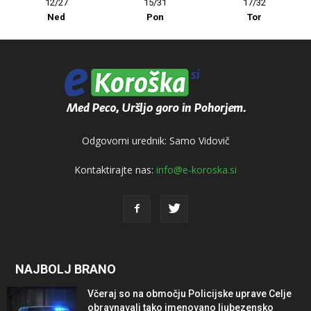
12/27
15/31
17/32
Ned
Pon
Tor
Odgovorni urednik: Samo Vidovič
Kontaktirajte nas:
info@e-koroska.si
NAJBOLJ BRANO
Včeraj so na območju Policijske uprave Celje
obravnavali tako imenovano ljubezensko