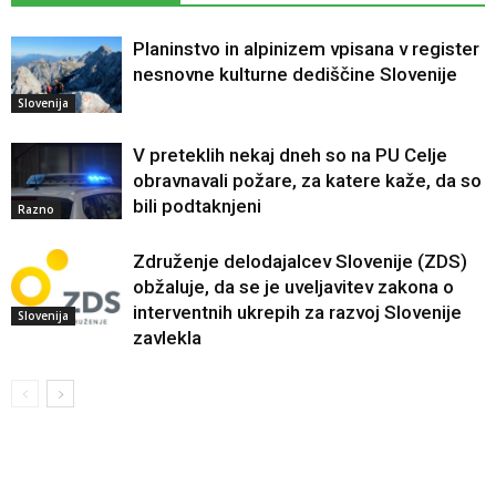
Planinstvo in alpinizem vpisana v register
nesnovne kulturne dediščine Slovenije
Slovenija
V preteklih nekaj dneh so na PU Celje
obravnavali požare, za katere kaže, da so
bili podtaknjeni
Razno
Združenje delodajalcev Slovenije (ZDS)
obžaluje, da se je uveljavitev zakona o
interventnih ukrepih za razvoj Slovenije
Slovenija
zavlekla