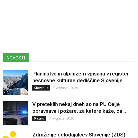
NOVOSTI
Planinstvo in alpinizem vpisana v register
nesnovne kulturne dediščine Slovenije
8. avgusta, 2026
Slovenija
V preteklih nekaj dneh so na PU Celje
obravnavali požare, za katere kaže, da...
7. avgusta, 2026
Razno
Združenje delodajalcev Slovenije (ZDS)