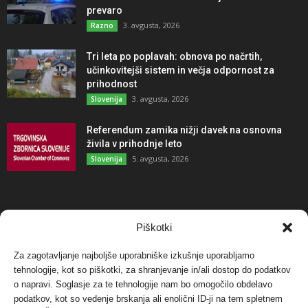
prevaro
3. avgusta, 2026
Razno
Tri leta po poplavah: obnova po načrtih,
učinkovitejši sistem in večja odpornost za
prihodnost
3. avgusta, 2026
Slovenija
Referendum zamika nižji davek na osnovna
živila v prihodnje leto
5. avgusta, 2026
Slovenija
NAJBOLJ KOMENTIRANO
Piškotki
Za zagotavljanje najboljše uporabniške izkušnje uporabljamo
Protest proti vetrnim elektrarnam na Ojstrici, v
svetu pa vedno bolj...
tehnologije, kot so piškotki, za shranjevanje in/ali dostop do podatkov
o napravi. Soglasje za te tehnologije nam bo omogočilo obdelavo
12. maja, 2017
Dogodki
podatkov, kot so vedenje brskanja ali enolični ID-ji na tem spletnem