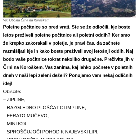
Vir: Občina Črna na Koroškem
Poletne počitnice so pred vrati. Ste se že odločili, kje boste
letos preživeli poletne počitnice ali poletni oddih? Ker smo
že krepko zakorakali v poletje, je pravi čas, da začnete
razmišljati kje in kako boste preživeli svoj letošnji oddih. Naj
bodo vaše počitnice tokrat nekoliko drugačne. Preživite jih v
Črni na Koroškem. Vas zanima, kaj lahko počnete v poletnih
dneh v naši lepi zeleni deželi? Ponujamo vam nekaj odličnih
idej!
Obiščite:
– ZIPLINE,
– RAZGLEDNO PLOŠČAT OLIMPLINE,
– FERATO MUČEVO,
– MINI K24
– SPROŠČUJOČI POHOD K NAJEVSKI LIPI,