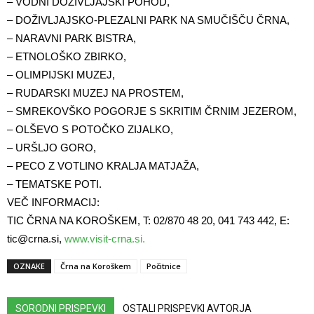
– VODNI DOŽIVLJAJSKI POHOD,
– DOŽIVLJAJSKO-PLEZALNI PARK NA SMUČIŠČU ČRNA,
– NARAVNI PARK BISTRA,
– ETNOLOŠKO ZBIRKO,
– OLIMPIJSKI MUZEJ,
– RUDARSKI MUZEJ NA PROSTEM,
– SMREKOVŠKO POGORJE S SKRITIM ČRNIM JEZEROM,
– OLŠEVO S POTOČKO ZIJALKO,
– URŠLJO GORO,
– PECO Z VOTLINO KRALJA MATJAŽA,
– TEMATSKE POTI.
VEČ INFORMACIJ:
TIC ČRNA NA KOROŠKEM, T: 02/870 48 20, 041 743 442, E:
tic@crna.si
,
www.visit-crna.si.
OZNAKE
Črna na Koroškem
Počitnice
SORODNI PRISPEVKI
OSTALI PRISPEVKI AVTORJA