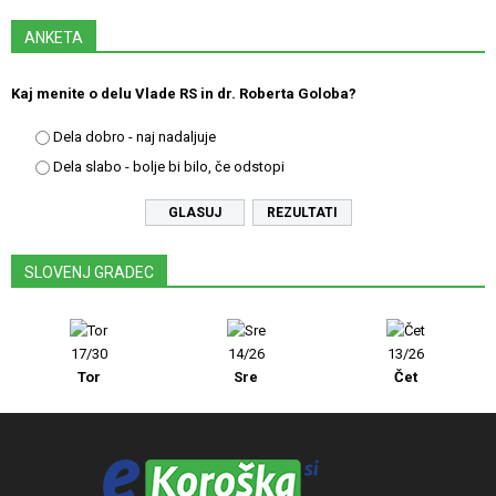
ANKETA
Kaj menite o delu Vlade RS in dr. Roberta Goloba?
Dela dobro - naj nadaljuje
Dela slabo - bolje bi bilo, če odstopi
REZULTATI
SLOVENJ GRADEC
17/30
14/26
13/26
Tor
Sre
Čet