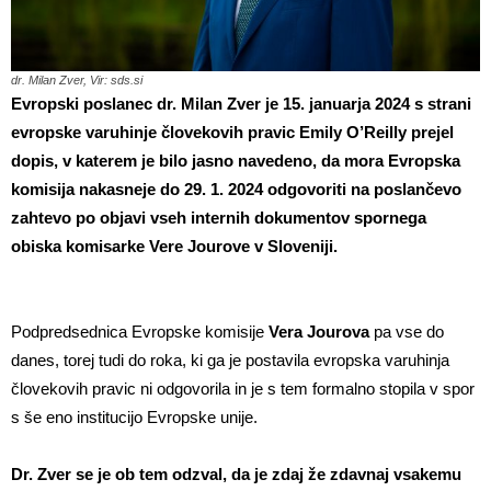
dr. Milan Zver, Vir: sds.si
Evropski poslanec dr. Milan Zver je 15. januarja 2024 s strani
evropske varuhinje človekovih pravic Emily O’Reilly prejel
dopis, v katerem je bilo jasno navedeno, da mora Evropska
komisija nakasneje do 29. 1. 2024 odgovoriti na poslančevo
zahtevo po objavi vseh internih dokumentov spornega
obiska komisarke Vere Jourove v Sloveniji.
Podpredsednica Evropske komisije
Vera Jourova
pa vse do
danes, torej tudi do roka, ki ga je postavila evropska varuhinja
človekovih pravic ni odgovorila in je s tem formalno stopila v spor
s še eno institucijo Evropske unije.
Dr. Zver se je ob tem odzval, da je zdaj že zdavnaj vsakemu