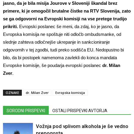
jasno, da je bila misija Jourove v Sloveniji škandal brez
primere, ki je omogočil brutalne čistke na RTV Slovenija, zato
se ga odgovorni na Evropski komisiji na vse pretege trudijo
prikriti.
Evropski poslanec še meni, da zdaj, ko je jasno, da
Evropska komisija ne spoštuje niti odločb ombudsmanke, od
slednje zahteva odločnejše ukrepanje in sankcioniranje
odgovornih v tej zgodbi, tudi preko sodišča EU. Nedopustno bi
bilo, da bi postopek namenoma zavlekli do konca mandata
Evropske komisije, še poudarja evropski poslanec
dr. Milan
Zver
.
OZNAKE
dr. Milan Zver
Evropska komisija
SORODNI PRISPEVKI
OSTALI PRISPEVKI AVTORJA
Vožnja pod vplivom alkohola je še vedno
prepogosta