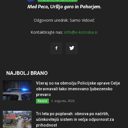
Odgovorni urednik: Samo Vidovič
Kontaktirajte nas:
info@e-koroska.si
NAJBOLJ BRANO
Včeraj so na območju Policijske uprave Celje
obravnavali tako imenovano ljubezensko
prevaro
3. avgusta, 2026
Razno
Tri leta po poplavah: obnova po načrtih,
učinkovitejši sistem in večja odpornost za
prihodnost