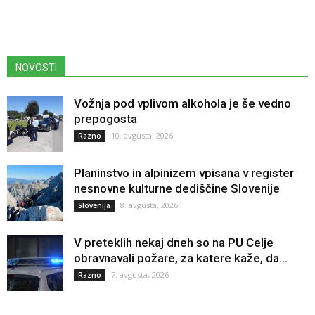
NOVOSTI
Vožnja pod vplivom alkohola je še vedno
prepogosta
10. avgusta, 2026
Razno
Planinstvo in alpinizem vpisana v register
nesnovne kulturne dediščine Slovenije
8. avgusta, 2026
Slovenija
V preteklih nekaj dneh so na PU Celje
obravnavali požare, za katere kaže, da...
7. avgusta, 2026
Razno