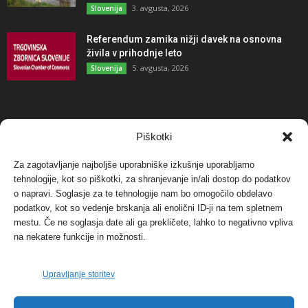
3. avgusta, 2026
Slovenija
Referendum zamika nižji davek na osnovna
živila v prihodnje leto
5. avgusta, 2026
Slovenija
NAJBOLJ KOMENTIRANO
Piškotki
Za zagotavljanje najboljše uporabniške izkušnje uporabljamo
Protest proti vetrnim elektrarnam na Ojstrici, v
tehnologije, kot so piškotki, za shranjevanje in/ali dostop do podatkov
svetu pa vedno bolj...
o napravi. Soglasje za te tehnologije nam bo omogočilo obdelavo
12. maja, 2017
Dogodki
podatkov, kot so vedenje brskanja ali enolični ID-ji na tem spletnem
mestu. Če ne soglasja date ali ga prekličete, lahko to negativno vpliva
Tožilstvo v Celovcu v korist elektrarnam
na nekatere funkcije in možnosti.
Verbund
29. januarja, 2018
Dogodki
Upravljanje storitev
FOTO: Razstava cvetličarskega mojstra Andreja