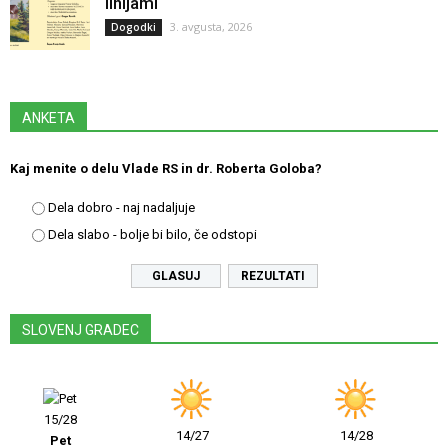
linijami
3. avgusta, 2026
Dogodki
ANKETA
Kaj menite o delu Vlade RS in dr. Roberta Goloba?
Dela dobro - naj nadaljuje
Dela slabo - bolje bi bilo, če odstopi
REZULTATI
SLOVENJ GRADEC
15/28
14/27
14/28
Pet