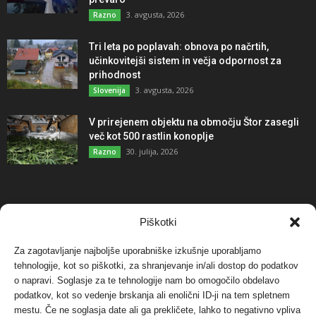
3. avgusta, 2026
Razno
Tri leta po poplavah: obnova po načrtih,
učinkovitejši sistem in večja odpornost za
prihodnost
3. avgusta, 2026
Slovenija
V prirejenem objektu na območju Štor zasegli
več kot 500 rastlin konoplje
30. julija, 2026
Razno
NAJBOLJ KOMENTIRANO
Piškotki
Za zagotavljanje najboljše uporabniške izkušnje uporabljamo
Protest proti vetrnim elektrarnam na Ojstrici, v
tehnologije, kot so piškotki, za shranjevanje in/ali dostop do podatkov
svetu pa vedno bolj...
o napravi. Soglasje za te tehnologije nam bo omogočilo obdelavo
12. maja, 2017
Dogodki
podatkov, kot so vedenje brskanja ali enolični ID-ji na tem spletnem
mestu. Če ne soglasja date ali ga prekličete, lahko to negativno vpliva