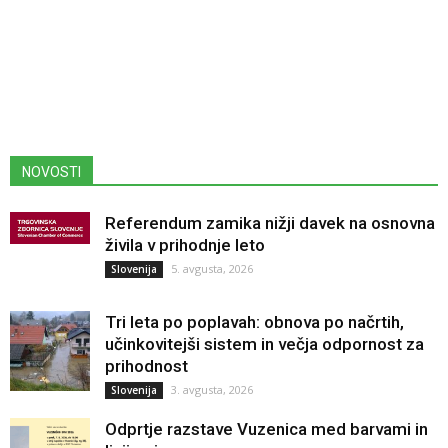
NOVOSTI
Referendum zamika nižji davek na osnovna
živila v prihodnje leto
5. avgusta, 2026
Slovenija
Tri leta po poplavah: obnova po načrtih,
učinkovitejši sistem in večja odpornost za
prihodnost
3. avgusta, 2026
Slovenija
Odprtje razstave Vuzenica med barvami in