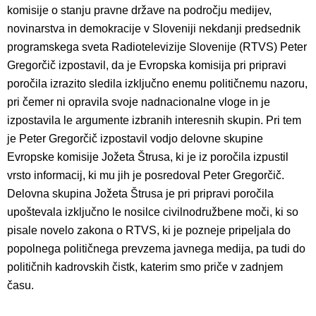
komisije o stanju pravne države na področju medijev,
novinarstva in demokracije v Sloveniji nekdanji predsednik
programskega sveta Radiotelevizije Slovenije (RTVS) Peter
Gregorčič izpostavil, da je Evropska komisija pri pripravi
poročila izrazito sledila izključno enemu političnemu nazoru,
pri čemer ni opravila svoje nadnacionalne vloge in je
izpostavila le argumente izbranih interesnih skupin. Pri tem
je Peter Gregorčič izpostavil vodjo delovne skupine
Evropske komisije Jožeta Štrusa, ki je iz poročila izpustil
vrsto informacij, ki mu jih je posredoval Peter Gregorčič.
Delovna skupina Jožeta Štrusa je pri pripravi poročila
upoštevala izključno le nosilce civilnodružbene moči, ki so
pisale novelo zakona o RTVS, ki je pozneje pripeljala do
popolnega političnega prevzema javnega medija, pa tudi do
političnih kadrovskih čistk, katerim smo priče v zadnjem
času.