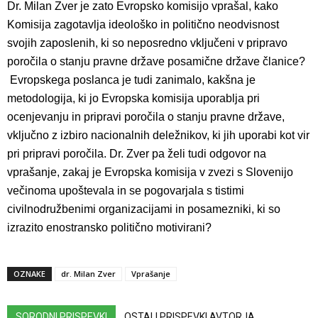
Dr. Milan Zver je zato Evropsko komisijo vprašal, kako
Komisija zagotavlja ideološko in politično neodvisnost
svojih zaposlenih, ki so neposredno vključeni v pripravo
poročila o stanju pravne države posamične države članice?
Evropskega poslanca je tudi zanimalo, kakšna je
metodologija, ki jo Evropska komisija uporablja pri
ocenjevanju in pripravi poročila o stanju pravne države,
vključno z izbiro nacionalnih deležnikov, ki jih uporabi kot vir
pri pripravi poročila. Dr. Zver pa želi tudi odgovor na
vprašanje, zakaj je Evropska komisija v zvezi s Slovenijo
večinoma upoštevala in se pogovarjala s tistimi
civilnodružbenimi organizacijami in posamezniki, ki so
izrazito enostransko politično motivirani?
OZNAKE
dr. Milan Zver
Vprašanje
SORODNI PRISPEVKI
OSTALI PRISPEVKI AVTORJA