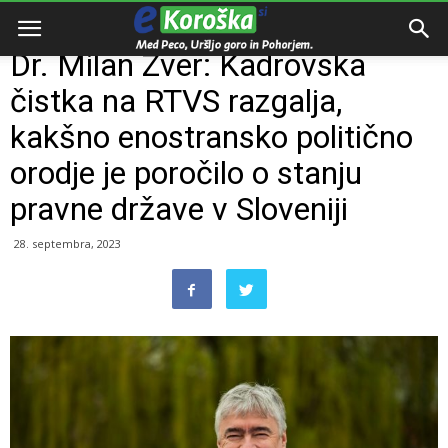
Domov
Razno
Dr. Milan Zver: Kadrovska
čistka na RTVS razgalja,
kakšno enostransko politično
orodje je poročilo o stanju
pravne države v Sloveniji
28. septembra, 2023