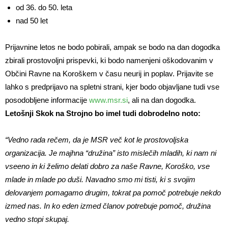
od 36. do 50. leta
nad 50 let
Prijavnine letos ne bodo pobirali, ampak se bodo na dan dogodka
zbirali prostovoljni prispevki, ki bodo namenjeni oškodovanim v
Občini Ravne na Koroškem v času neurij in poplav. Prijavite se
lahko s predprijavo na spletni strani, kjer bodo objavljane tudi vse
posodobljene informacije
www.msr.si
, ali na dan dogodka.
Letošnji Skok na Strojno bo imel tudi dobrodelno noto:
“Vedno rada rečem, da je MSR več kot le prostovoljska
organizacija. Je majhna “družina” isto mislečih mladih, ki nam ni
vseeno in ki želimo delati dobro za naše Ravne, Koroško, vse
mlade in mlade po duši. Navadno smo mi tisti, ki s svojim
delovanjem pomagamo drugim, tokrat pa pomoč potrebuje nekdo
izmed nas. In ko eden izmed članov potrebuje pomoč, družina
vedno stopi skupaj.