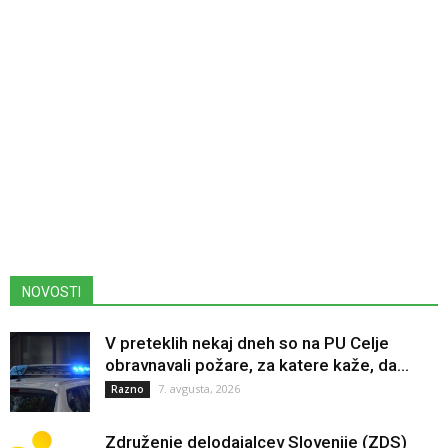
NOVOSTI
V preteklih nekaj dneh so na PU Celje
obravnavali požare, za katere kaže, da...
7. avgusta, 2026
Razno
Združenje delodajalcev Slovenije (ZDS)