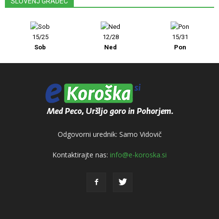
SLOVENJ GRADEC
15/25
12/28
15/31
Sob
Ned
Pon
Odgovorni urednik: Samo Vidovič
Kontaktirajte nas:
info@e-koroska.si