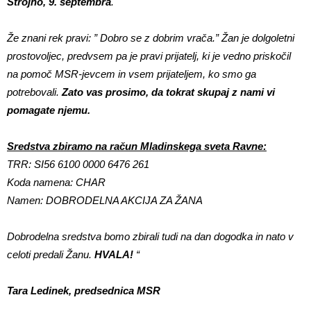
Strojno, 9. septembra
.
Že znani rek pravi: ” Dobro se z dobrim vrača.” Žan je dolgoletni
prostovoljec, predvsem pa je pravi prijatelj, ki je vedno priskočil
na pomoč MSR-jevcem in vsem prijateljem, ko smo ga
potrebovali.
Zato vas prosimo, da tokrat skupaj z nami vi
pomagate njemu.
Sredstva zbiramo na račun Mladinskega sveta Ravne:
TRR: SI56 6100 0000 6476 261
Koda namena: CHAR
Namen: DOBRODELNA AKCIJA ZA ŽANA
Dobrodelna sredstva bomo zbirali tudi na dan dogodka in nato v
celoti predali Žanu.
HVALA!
“
Tara Ledinek, predsednica MSR