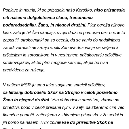
Poplave in neurja, ki so prizadela našo Koroško
, niso prizanesla
niti našemu dolgoletnemu članu, trenutnemu
podpredsedniku, Žanu, in njegovi družini
. Plaz ogroža njihovo
hišo, zato je bil Žan skupaj s svojo družino primoran čez noč le to
zapustiti, strokovnjaki pa so ocenili, da se vanjo do nadaljnjega
zaradi varnosti ne smejo vrniti. Žanova družina je razseljena k
prijateljem in sorodnikom in v nestrpnem pričakovanju odločitve
strokovnjakov, ali bo plaz mogoče sanirati, ali pa bo hiša
predvidena za rušenje.
V našem MSR-ju smo tako soglasno sprejeli odločitev,
da
letošnji dobrodelni Skok na Strojno v celoti posvetimo
Žanu in njegovi družini
. Vsa dobrodelna sredstva, zbrana na
prireditvi, bodo v celoti predana njim. V želji, da zberemo čim več
finančne pomoči, začenjamo z zbiranjem prispevkov že sedaj in
jih bomo na našem TRR zbirali
vse do prireditve Skok na