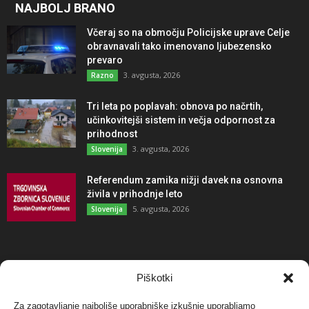
NAJBOLJ BRANO
Včeraj so na območju Policijske uprave Celje
obravnavali tako imenovano ljubezensko
prevaro
3. avgusta, 2026
Razno
Tri leta po poplavah: obnova po načrtih,
učinkovitejši sistem in večja odpornost za
prihodnost
3. avgusta, 2026
Slovenija
Referendum zamika nižji davek na osnovna
živila v prihodnje leto
5. avgusta, 2026
Slovenija
NAJBOLJ KOMENTIRANO
Piškotki
Za zagotavljanje najboljše uporabniške izkušnje uporabljamo
Protest proti vetrnim elektrarnam na Ojstrici, v