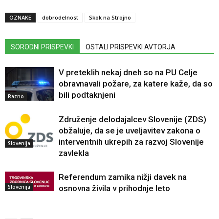
OZNAKE
dobrodelnost
Skok na Strojno
SORODNI PRISPEVKI
OSTALI PRISPEVKI AVTORJA
V preteklih nekaj dneh so na PU Celje
obravnavali požare, za katere kaže, da so
bili podtaknjeni
Razno
Združenje delodajalcev Slovenije (ZDS)
obžaluje, da se je uveljavitev zakona o
interventnih ukrepih za razvoj Slovenije
Slovenija
zavlekla
Referendum zamika nižji davek na
Slovenija
osnovna živila v prihodnje leto