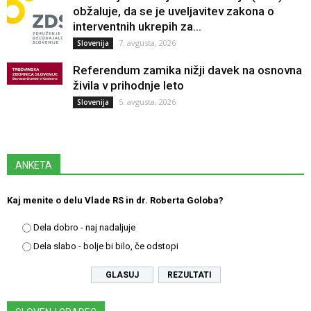
obžaluje, da se je uveljavitev zakona o
interventnih ukrepih za...
7. avgusta, 2026
Slovenija
Referendum zamika nižji davek na osnovna
živila v prihodnje leto
5. avgusta, 2026
Slovenija
ANKETA
Kaj menite o delu Vlade RS in dr. Roberta Goloba?
Dela dobro - naj nadaljuje
Dela slabo - bolje bi bilo, če odstopi
REZULTATI